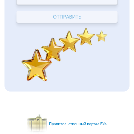
Terrible
Bad
OK
Good
Excellent
Правительственный портал РУз.