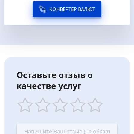
КОНВЕРТЕР ВАЛЮТ
Оставьте отзыв о
качестве услуг
1
2
3
4
5
star
stars
stars
stars
stars
—
—
—
—
—