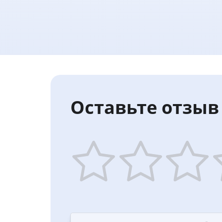
Оставьте отзыв 
1
2
3
4
star
stars
stars
st
—
—
—
—