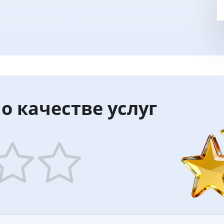
о качестве услуг
5
ars
stars
—