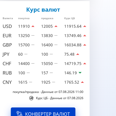
Курс валют
Валюта
покупка
продажа
Курс ЦБ
USD
11910
12005
11915.64
EUR
13250
13830
13749.46
GBP
15700
16400
16034.88
JPY
60
100
75.48
CHF
14400
15050
14719.75
RUB
100
157
146.19
CNY
1615
1925
1765.52
покупка/продажа - Данные от 07.08.2026 11:00
Курс ЦБ - Данные от 07.08.2026
КОНВЕРТЕР ВАЛЮТ