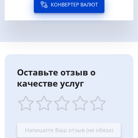
КОНВЕРТЕР ВАЛЮТ
Оставьте отзыв о
качестве услуг
1
2
3
4
5
star
stars
stars
stars
stars
—
—
—
—
—