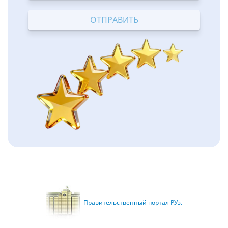
Terrible
Bad
OK
Good
Excellent
Правительственный портал РУз.