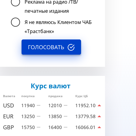
Реклама на радио /ТВ/
печатные издания
Я не являюсь Клиентом ЧАБ
«Трастбанк»
ГОЛОСОВАТЬ
Курс валют
Валюта
покупка
продажа
Курс ЦБ
USD
11940
12010
11952.10
EUR
13250
13850
13779.58
GBP
15750
16400
16066.01