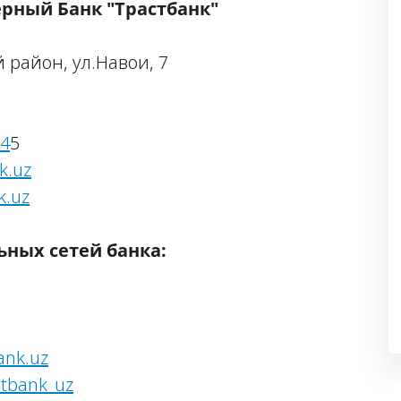
рный Банк "Трастбанк"
 район, ул.Навои, 7
-4
5
k.uz
k.uz
ных сетей банка:
ank.uz
tbank_uz