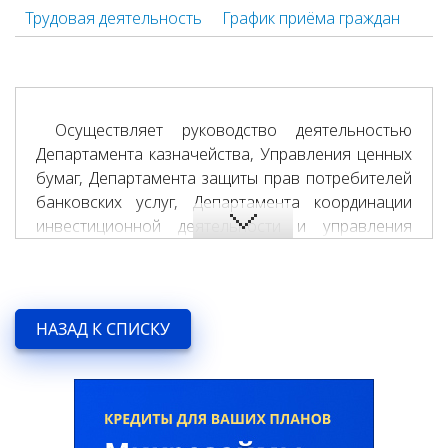
Трудовая деятельность
График приёма граждан
Осуществляет руководство деятельностью
Департамента казначейства, Управления ценных
бумаг, Департамента защиты прав потребителей
банковских услуг, Департамента координации
инвестиционной деятельности и управления
проектами, Департамента внешнеэкономической
деятельности и валютных операций.
Осуществляет надзор за деятельностью
Операционного управления, офисов
НАЗАД К СПИСКУ
банковского обслуживания «Самарканд»,
«Бектемир» и «Термез».
Также на него возложены задачи по управлению
и координации работы в направлении развития
инвестиционной деятельности Банка, а также