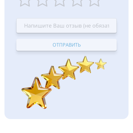
1
2
3
4
5
star
stars
stars
stars
stars
—
—
—
—
—
Terrible
Bad
OK
Good
Excellent