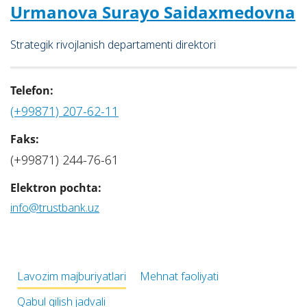
Urmanоvа Surаyo Sаidахmеdоvnа
Strаtеgik rivоjlаnish dеpаrtаmеnti dirеktоri
Telefon:
(+99871) 207-62-11
Faks:
(+99871) 244-76-61
Elektron pochta:
info@trustbank.uz
Lavozim majburiyatlari
Mehnat faoliyati
Qabul qilish jadvali