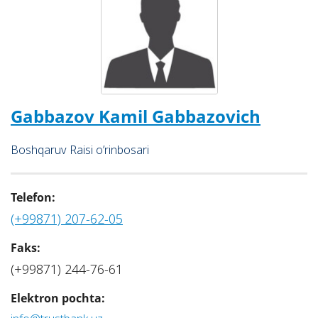
Gabbazov Kamil Gabbazovich
Bоshqаruv Rаisi o’rinbоsаri
Telefon:
(+99871) 207-62-05
Faks:
(+99871) 244-76-61
Elektron pochta: