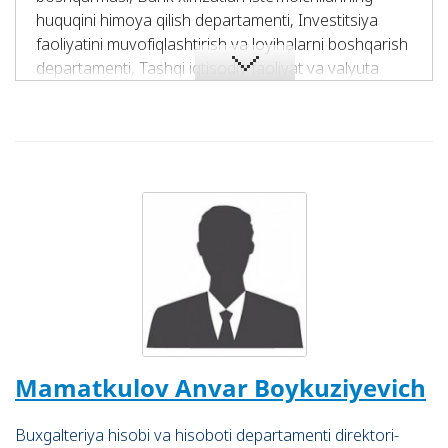
huquqini himoya qilish departamenti, Investitsiya
faoliyatini muvofiqlashtirish va loyihalarni boshqarish
departamenti, Tashqi iqtisodiy faoliyat va valyuta
operatsiyalari departamenti faoliyatlariga rahbarlikni
amalga oshiradi.
Amaliyot boshqarmasi, “Samarqand”, “Bektemir” va
“Termiz” bank xizmatlari ofislari faoliyati ustidan
nazoratni olib boradi.
Shuningdek, Bankning investitsiya faoliyatini
rivojlantirish yo‘nalishidagi hamda kambag‘allikni
qisqartirish, bandlik borasida amalga oshirilgan
ishlarni boshqarish va muvofiqlashtirish vazifasi
yuklatiladi.
Mamatkulov Anvar Boykuziyevich
Buxgalteriya hisobi va hisoboti departamenti direktori-