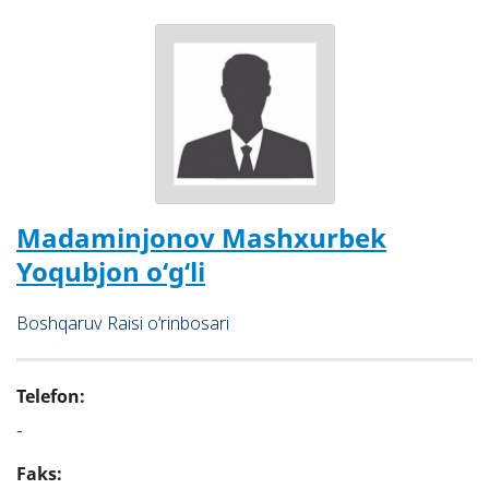
bank xizmatlari ofislari hamda “Trast leasing” MCHJ
faoliyati ustidan nazoratni olib boradi.
“Trastbank” XAB Kredit komissiyasining raisi sifatida
rahbarlikni amalga oshiradi.
Xususiy uy-joy mulkdorlari shirkatlarini kreditlash,
mahalliy va xorijiy investitsiyalarni jalb etish, “Har bir
oila tadbirkor” dasturi doirasida amalga oshiriladigan
ishlarni muvofiqlashtiradi.
Madaminjonov Mashxurbek
Yoqubjon o‘g‘li
Boshqaruv Raisi o‘rinbosari
Telefon:
-
Faks: