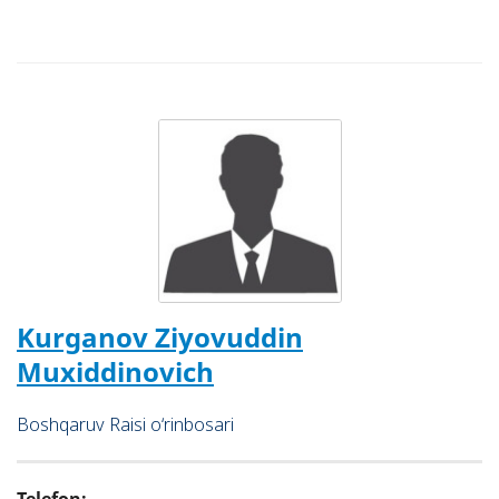
“Yakkasaroy”, “Raqamli”, “Namangan” “Andijon” va
“Farg‘ona” bank xizmatlari ofislari hamda “Trast
Muamalat” MCHJ faoliyati ustidan nazoratni olib
boradi.
Kurganov Ziyovuddin
Muxiddinovich
Boshqaruv Raisi o‘rinbosari