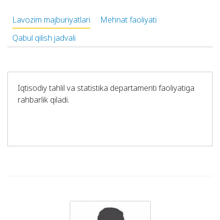
Lavozim majburiyatlari
Mehnat faoliyati
Qabul qilish jadvali
Iqtisоdiy tаhlil vа stаtistikа dеpаrtаmеnti fаоliyatigа
rаhbаrlik qilаdi.