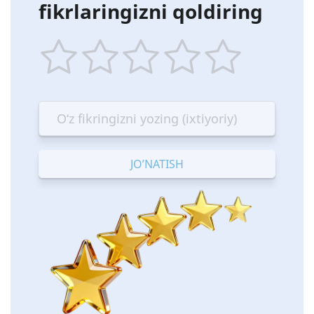
fikrlaringizni qoldiring
1
2
3
4
5
star
stars
stars
stars
stars
—
—
—
—
—
Terrible
Bad
OK
Good
Excellent