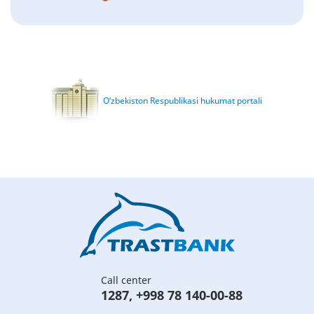
O‘zbekiston Respublikasi hukumat portali
Call center
1287
,
+998 78 140-00-88