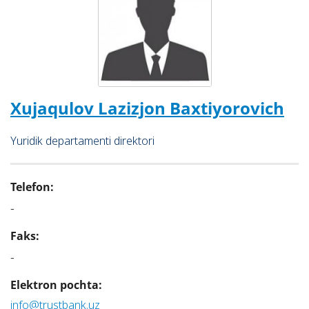
Xujaqulov Lazizjon Baxtiyorovich
Yuridik dеpаrtаmеnti dirеktоri
Telefon:
-
Faks:
-
Elektron pochta:
info@trustbank.uz