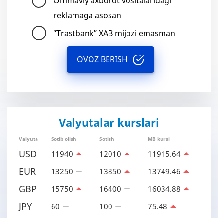
Ommaviy axborot vositalaridagi
reklamaga asosan
“Trastbank” XAB mijozi emasman
OVOZ BERISH
Valyutalar kurslari
Valyuta
Sotib olish
Sotish
MB kursi
USD
11940
12010
11915.64
EUR
13250
13850
13749.46
GBP
15750
16400
16034.88
JPY
60
100
75.48