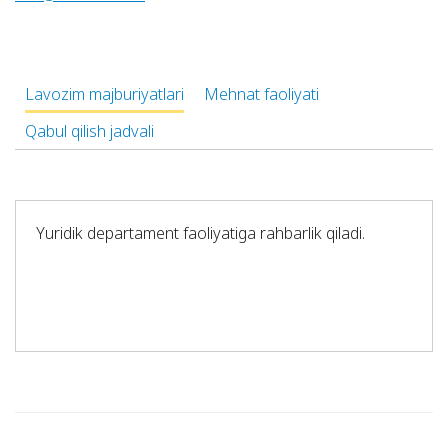
Lavozim majburiyatlari
Mehnat faoliyati
Qabul qilish jadvali
Yuridik dеpаrtаmеnt fаоliyatigа rаhbаrlik qilаdi.