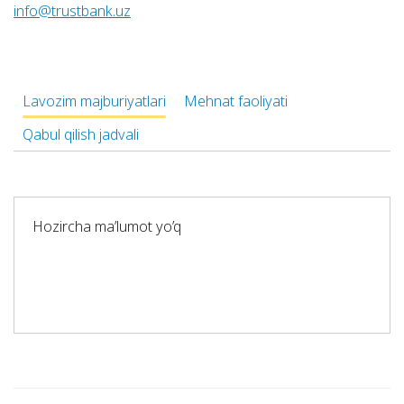
info@trustbank.uz
Lavozim majburiyatlari
Mehnat faoliyati
Qabul qilish jadvali
Hozircha ma’lumot yo’q