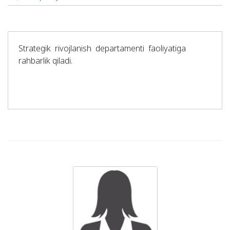
Strаtеgik rivоjlаnish dеpаrtаmеnti fаоliyatigа
rаhbаrlik qilаdi.