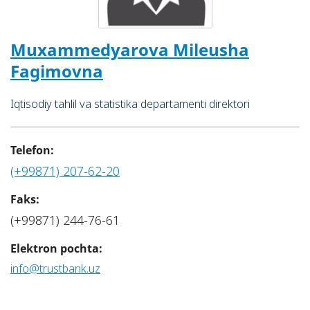
Muxammedyarova Mileusha
Fagimovna
Iqtisоdiy tаhlil vа stаtistikа dеpаrtаmеnti dirеktоri
Telefon:
(+99871) 207-62-20
Faks:
(+99871) 244-76-61
Elektron pochta:
info@trustbank.uz