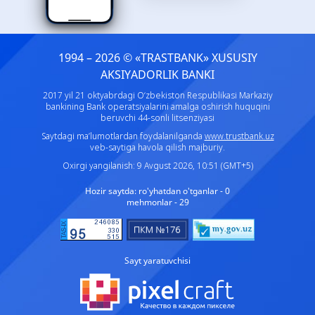
1994 – 2026 © «TRASTBANK» ХUSUSIY
AKSIYADORLIK BANKI
2017 yil 21 oktyabrdagi O‘zbekiston Respublikasi Markaziy
bankining Bank operatsiyalarini amalga oshirish huquqini
beruvchi 44-sonli litsenziyasi
Saytdagi ma’lumotlardan foydalanilganda
www.trustbank.uz
veb-saytiga havola qilish majburiy.
Oxirgi yangilanish: 9 Avgust 2026, 10:51 (GMT+5)
Hozir saytda:
ro'yhatdan o'tganlar - 0
mehmonlar - 29
Sayt yaratuvchisi