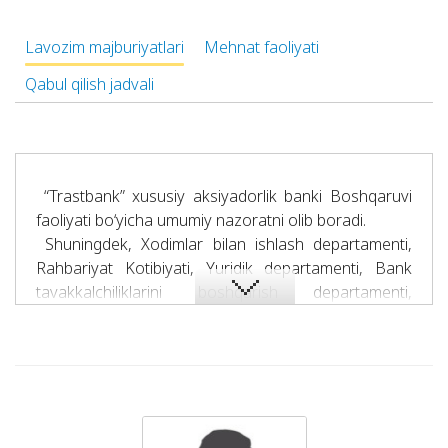
Lavozim majburiyatlari
Mehnat faoliyati
Qabul qilish jadvali
“Trastbank” xususiy aksiyadorlik banki Boshqaruvi
faoliyati bo‘yicha umumiy nazoratni olib boradi.
Shuningdek, Xodimlar bilan ishlash departamenti,
Rahbariyat Kotibiyati, Yuridik departamenti, Bank
tavakkalchiliklarini boshqarish departamenti,
Strategik rivojlanish departamenti, Bank xavfsizligi va
axborot texnologiyalari departamenti, Muammoli
aktivlar bilan ishlash va monitoring departamenti,
Axborot xizmati, Ishlarni boshqarish departamenti,
Ijro Apparati faoliyatiga rahbarlikni amalga oshiradi.