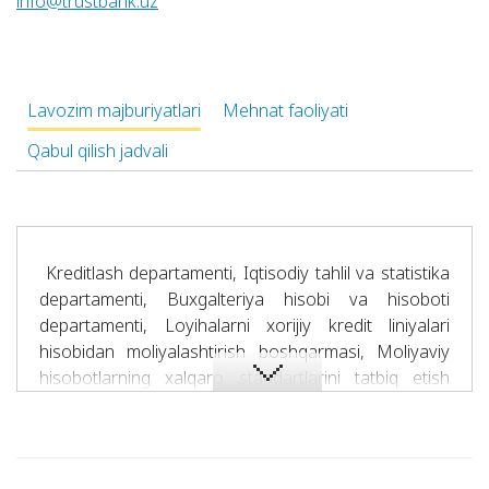
info@trustbank.uz
Lavozim majburiyatlari
Mehnat faoliyati
Qabul qilish jadvali
Kreditlash departamenti, Iqtisodiy tahlil va statistika
departamenti, Buxgalteriya hisobi va hisoboti
departamenti, Loyihalarni xorijiy kredit liniyalari
hisobidan moliyalashtirish boshqarmasi, Moliyaviy
hisobotlarning xalqaro standartlarini tatbiq etish
boshqarmasi, Bank bo‘linmalari faoliyatini
muvofiqlashtirish departamenti faoliyatlariga
rahbarlikni amalga oshiradi.
“Toshkent”, “Darxon”, “Qarshi”, “Jizzax” va “Buxoro”