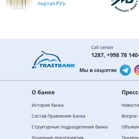
портал РУз.
Call center
1287
,
+998 78 140
Мы в соцсетях
О банке
Пресс
История банка
Новост
Состав Правления Банка
Вопрос-
Структурные подразделения банка
Объявл
Дочерние предприятия
Тендер