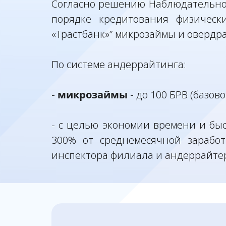
Согласно решению Наблюдательного
порядке кредитования физическ
«Трастбанк»” микрозаймы и овердр
По системе андеррайтинга:
-
микрозаймы
- до 100 БРВ (базов
- с целью экономии времени и б
300% от среднемесячной зарабо
инспектора филиала и андеррайте