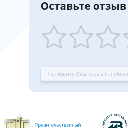
Оставьте отзыв 
1
2
3
4
star
stars
stars
st
—
—
—
—
Terrible
Bad
OK
G
Правительственный