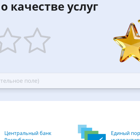
о качестве услуг
5
ars
stars
—
ood
Excellent
Центральный банк
Единый пор