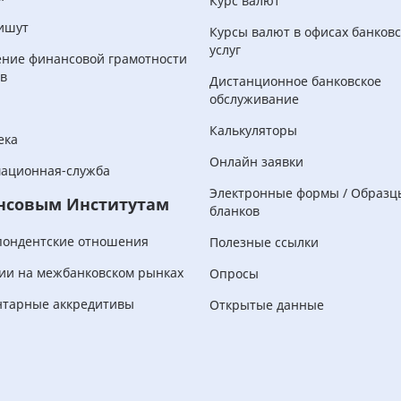
Курс валют
ишут
Курсы валют в офисах банков
услуг
ние финансовой грамотности
в
Дистанционное банковское
обслуживание
Калькуляторы
ека
Онлайн заявки
ационная-служба
Электронные формы / Образц
нсовым Институтам
бланков
пондентские отношения
Полезные ссылки
ии на межбанковском рынках
Опросы
нтарные аккредитивы
Открытые данные
Корпоративным
клиентам