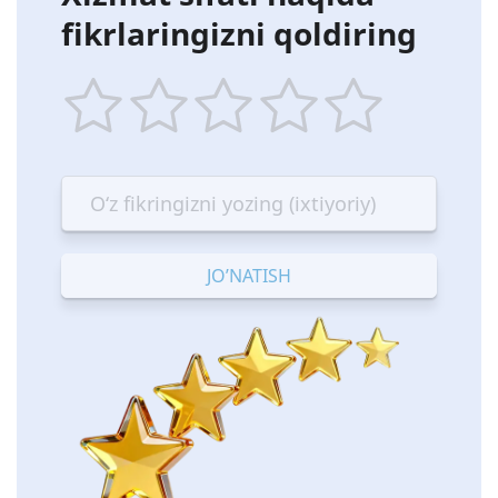
fikrlaringizni qoldiring
1
2
3
4
5
star
stars
stars
stars
stars
—
—
—
—
—
Terrible
Bad
OK
Good
Excellent