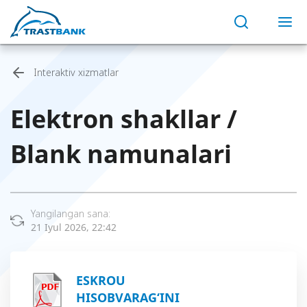
Interaktiv xizmatlar
Elektron shakllar /
Blank namunalari
Yangilangan sana:
21 Iyul 2026, 22:42
ESKROU
HISOBVARAG‘INI