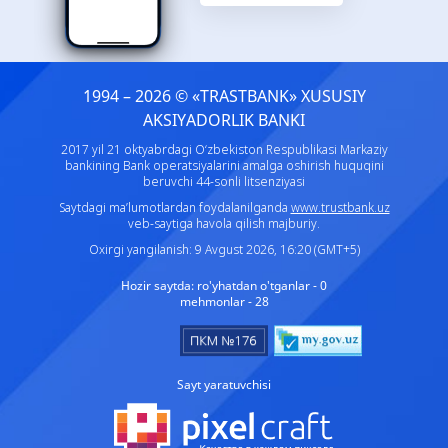
1994 – 2026 © «TRASTBANK» ХUSUSIY
AKSIYADORLIK BANKI
2017 yil 21 oktyabrdagi O‘zbekiston Respublikasi Markaziy
bankining Bank operatsiyalarini amalga oshirish huquqini
beruvchi 44-sonli litsenziyasi
Saytdagi ma’lumotlardan foydalanilganda
www.trustbank.uz
veb-saytiga havola qilish majburiy.
Oxirgi yangilanish: 9 Avgust 2026, 16:20 (GMT+5)
Hozir saytda:
ro'yhatdan o'tganlar - 0
mehmonlar - 28
Sayt yaratuvchisi