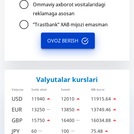
Ommaviy axborot vositalaridagi
reklamaga asosan
“Trastbank” XAB mijozi emasman
OVOZ BERISH
Valyutalar kurslari
Valyuta
Sotib olish
Sotish
MB kursi
USD
11940
12010
11915.64
EUR
13250
13850
13749.46
GBP
15750
16400
16034.88
JPY
60
100
75.48