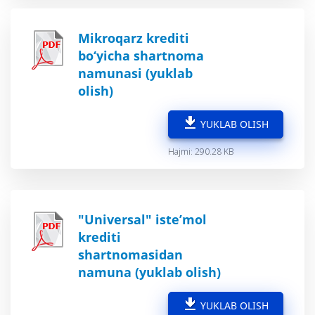
Mikroqarz krediti
bo‘yicha shartnoma
namunasi (yuklab
olish)
YUKLAB OLISH
Hajmi: 290.28 KB
"Universal" iste’mol
krediti
shartnomasidan
namuna (yuklab olish)
YUKLAB OLISH