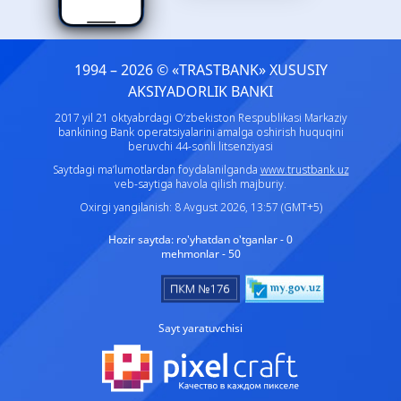
1994 – 2026 © «TRASTBANK» ХUSUSIY
AKSIYADORLIK BANKI
2017 yil 21 oktyabrdagi O‘zbekiston Respublikasi Markaziy
bankining Bank operatsiyalarini amalga oshirish huquqini
beruvchi 44-sonli litsenziyasi
Saytdagi ma’lumotlardan foydalanilganda
www.trustbank.uz
veb-saytiga havola qilish majburiy.
Oxirgi yangilanish: 8 Avgust 2026, 13:57 (GMT+5)
Hozir saytda:
ro'yhatdan o'tganlar - 0
mehmonlar - 50
Sayt yaratuvchisi