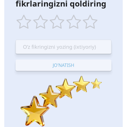
fikrlaringizni qoldiring
1
2
3
4
5
star
stars
stars
stars
stars
—
—
—
—
—
Terrible
Bad
OK
Good
Excellent