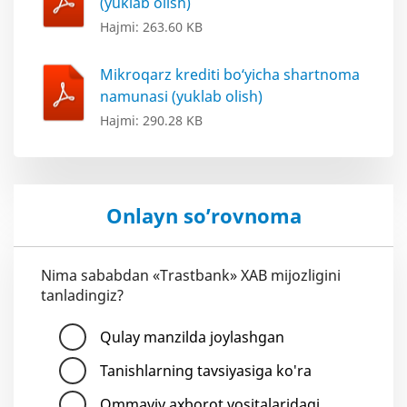
(yuklab olish)
Hajmi: 263.60 KB
Mikroqarz krediti bo‘yicha shartnoma
namunasi (yuklab olish)
Hajmi: 290.28 KB
Onlayn so’rovnoma
Nima sababdan «Trastbank» XAB mijozligini
tanladingiz?
Qulay manzilda joylashgan
Tanishlarning tavsiyasiga ko'ra
Ommaviy axborot vositalaridagi