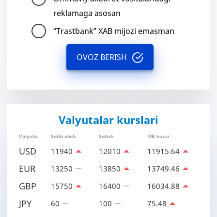
reklamaga asosan
“Trastbank” XAB mijozi emasman
OVOZ BERISH
Valyutalar kurslari
Valyuta
Sotib olish
Sotish
MB kursi
USD
11940
12010
11915.64
EUR
13250
13850
13749.46
GBP
15750
16400
16034.88
JPY
60
100
75.48