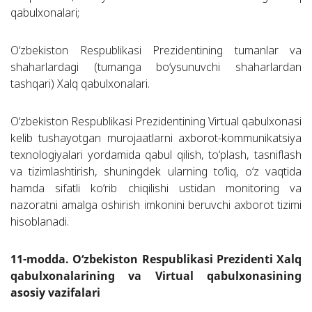
qabulxonalari;
O‘zbekiston Respublikasi Prezidentining tumanlar va
shaharlardagi (tumanga bo‘ysunuvchi shaharlardan
tashqari) Xalq qabulxonalari.
O‘zbekiston Respublikasi Prezidentining Virtual qabulxonasi
kelib tushayotgan murojaatlarni axborot-kommunikatsiya
texnologiyalari yordamida qabul qilish, to‘plash, tasniflash
va tizimlashtirish, shuningdek ularning to‘liq, o‘z vaqtida
hamda sifatli ko‘rib chiqilishi ustidan monitoring va
nazoratni amalga oshirish imkonini beruvchi axborot tizimi
hisoblanadi.
11-modda. O‘zbekiston Respublikasi Prezidenti Xalq
qabulxonalarining va Virtual qabulxonasining
asosiy vazifalari