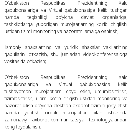
O‘zbekiston Respublikasi Prezidentining Xalq
qabulxonalariga va Virtual qabulxonasiga kelib tushgan
hamda tegishliligi bo‘yicha davlat organlariga,
tashkilotlarga yuborilgan murojaatlarning ko‘rib chiqilishi
ustidan tizimli monitoring va nazoratni amalga oshirish;
jismoniy shaxslarning va yuridik shaxslar vakillarining
qabullarini o‘tkazish, shu jumladan videokonferensaloqa
vositasida o‘tkazish;
O‘zbekiston Respublikasi Prezidentining Xalq
qabulxonalariga va Virtual qabulxonasiga kelib
tushayotgan murojaatlarni qayd etish, umumlashtirish,
tizimlashtirish, ularni ko‘rib chiqish ustidan monitoring va
nazorat qilish bo‘yicha elektron axborot tizimini joriy etish
hamda yuritish orqali murojaatlar bilan ishlashda
zamonaviy axborot-kommunikatsiya texnologiyalaridan
keng foydalanish.