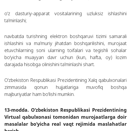
o‘z dasturiy-apparat vositalarining uzluksiz ishlashini
ta’minlashi;
navbatda turishning elektron boshqaruvi tizimi samarali
ishlashini va ma’muriy jihatdan boshqarilishini, murojaat
etuvchilarning soni ularning toifalari va tegishli sohalar
bo‘yicha muayyan davr uchun (kun, hafta, oy) lozim
darajada hisobga olinishini ta’minlashi shart.
O‘zbekiston Respublikasi Prezidentining Xalq qabulxonalari
zimmasida qonun hujjatlariga muvofiq boshqa
majburiyatlar ham bo‘lishi mumkin.
13-modda. O‘zbekiston Respublikasi Prezidentining
Virtual qabulxonasi tomonidan murojaatlarga doir
masalalar bo‘yicha real vaqt rejimida maslahatlar