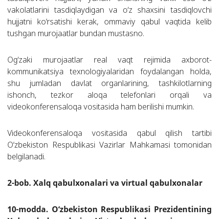
vakolatlarini tasdiqlaydigan va o‘z shaxsini tasdiqlovchi
hujjatni ko‘rsatishi kerak, ommaviy qabul vaqtida kelib
tushgan murojaatlar bundan mustasno.
Og‘zaki murojaatlar real vaqt rejimida axborot-
kommunikatsiya texnologiyalaridan foydalangan holda,
shu jumladan davlat organlarining, tashkilotlarning
ishonch, tezkor aloqa telefonlari orqali va
videokonferensaloqa vositasida ham berilishi mumkin.
Videokonferensaloqa vositasida qabul qilish tartibi
O‘zbekiston Respublikasi Vazirlar Mahkamasi tomonidan
belgilanadi.
2-bob. Xalq qabulxonalari va virtual qabulxonalar
10-modda. O‘zbekiston Respublikasi Prezidentining