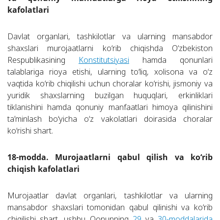
kafolatlari
Davlat organlari, tashkilotlar va ularning mansabdor
shaxslari murojaatlarni ko‘rib chiqishda O‘zbekiston
Respublikasining
Konstitutsiyasi
hamda qonunlari
talablariga rioya etishi, ularning to‘liq, xolisona va o‘z
vaqtida ko‘rib chiqilishi uchun choralar ko‘rishi, jismoniy va
yuridik shaxslarning buzilgan huquqlari, erkinliklari
tiklanishini hamda qonuniy manfaatlari himoya qilinishini
ta’minlash bo‘yicha o‘z vakolatlari doirasida choralar
ko‘rishi shart.
18-modda. Murojaatlarni qabul qilish va ko‘rib
chiqish kafolatlari
Murojaatlar davlat organlari, tashkilotlar va ularning
mansabdor shaxslari tomonidan qabul qilinishi va ko‘rib
chiqilishi shart, ushbu Qonunning
29
va
30-moddalarida