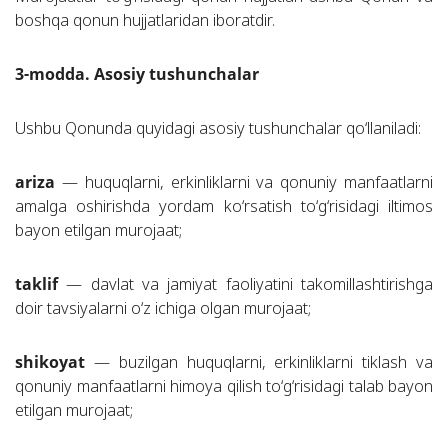
boshqa qonun hujjatlaridan iboratdir.
3-modda. Asosiy tushunchalar
Ushbu Qonunda quyidagi asosiy tushunchalar qo‘llaniladi:
ariza
— huquqlarni, erkinliklarni va qonuniy manfaatlarni
amalga oshirishda yordam ko‘rsatish to‘g‘risidagi iltimos
bayon etilgan murojaat;
taklif
— davlat va jamiyat faoliyatini takomillashtirishga
doir tavsiyalarni o‘z ichiga olgan murojaat;
shikoyat
— buzilgan huquqlarni, erkinliklarni tiklash va
qonuniy manfaatlarni himoya qilish to‘g‘risidagi talab bayon
etilgan murojaat;