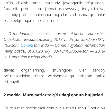
ko‘rib chiqish tartibi ma’muriy javobgarlik to‘g‘risidagi,
fuqarolik protsessual, jinoyat-protsessual, jinoyat-ijroiya,
iqtisodiy protsessual qonun hujjatlari va boshqa qonunlar
bilan belgilangan murojaatlarga;
(1-moddaning uchinchi qismi ikkinchi xatboshisi
O‘zbekiston Respublikasining 2018-yil 29-yanvarrdagi O‘RQ-
463-sonli
Qonuni
tahririda — Qonun hujjatlari ma’lumotlari
milliy bazasi, 30.01.2018-y., 03/18/463/0634-son — 2018-
yil 1-apreldan kuchga kiradi)
davlat organlarining, shuningdek ular tarkibiy
bo‘linmalarining o‘zaro yozishmalariga nisbatan tatbiq
etilmaydi.
2-modda. Murojaatlar to‘g‘risidagi qonun hujjatlari
Murojaatlar to‘g‘risidagi qonun hujjatlari ushbu Qonun va