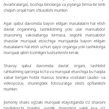
(kvartiralarga), boshqa binolarga va joylarga birma-bir kirib
chiqish orqali ham o‘tkazilishi mumkin.
Agar qabul davomida bayon etilgan masalalarni hal etish
davlat organining, tashkilotning yoki ular mansabdor
shaxsining vakolatlariga kirmasa, tegishli mansabdor
shaxslar murojaat etuvchiga murojaatda bayon etilgan
masalalarni hal etish uchun qaysi organga yoki tashkilotga
murojaat qilish lozimligini tushuntirishi kerak.
Shaxsiy qabul davomida davlat organi, tashkilot
rahbarining qaroriga ko‘ra va murojaat etuvchiga bu haqda
xabar bergan holda maxsus texnika vositalari (audio- va
videoyozuv, shuningdek fotosuratga olish) qo‘llanilishi
mumkin.
Jismoniy shaxs og‘zaki murojaat etayotganda o‘z shaxsini
tasdiqlovchi hujjatni, yuridik shaxsning vakili esa o‘z