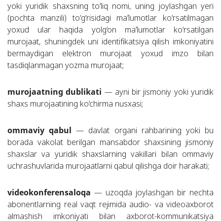
yoki yuridik shaxsning to‘liq nomi, uning joylashgan yeri
(pochta manzili) to‘g‘risidagi ma’lumotlar ko‘rsatilmagan
yoxud ular haqida yolg‘on ma’lumotlar ko‘rsatilgan
murojaat, shuningdek uni identifikatsiya qilish imkoniyatini
bermaydigan elektron murojaat yoxud imzo bilan
tasdiqlanmagan yozma murojaat;
murojaatning dublikati
— ayni bir jismoniy yoki yuridik
shaxs murojaatining ko‘chirma nusxasi;
ommaviy qabul
— davlat organi rahbarining yoki bu
borada vakolat berilgan mansabdor shaxsining jismoniy
shaxslar va yuridik shaxslarning vakillari bilan ommaviy
uchrashuvlarida murojaatlarni qabul qilishga doir harakati;
videokonferensaloqa
— uzoqda joylashgan bir nechta
abonentlarning real vaqt rejimida audio- va videoaxborot
almashish imkoniyati bilan axborot-kommunikatsiya