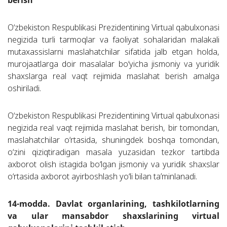
berish
O‘zbekiston Respublikasi Prezidentining Virtual qabulxonasi
negizida turli tarmoqlar va faoliyat sohalaridan malakali
mutaxassislarni maslahatchilar sifatida jalb etgan holda,
murojaatlarga doir masalalar bo‘yicha jismoniy va yuridik
shaxslarga real vaqt rejimida maslahat berish amalga
oshiriladi.
O‘zbekiston Respublikasi Prezidentining Virtual qabulxonasi
negizida real vaqt rejimida maslahat berish, bir tomondan,
maslahatchilar o‘rtasida, shuningdek boshqa tomondan,
o‘zini qiziqtiradigan masala yuzasidan tezkor tartibda
axborot olish istagida bo‘lgan jismoniy va yuridik shaxslar
o‘rtasida axborot ayirboshlash yo‘li bilan ta’minlanadi.
14-modda. Davlat organlarining, tashkilotlarning
va ular mansabdor shaxslarining virtual