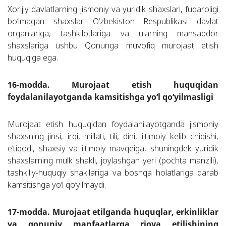
Xorijiy davlatlarning jismoniy va yuridik shaxslari, fuqaroligi
bo‘lmagan shaxslar O‘zbekiston Respublikasi davlat
organlariga, tashkilotlariga va ularning mansabdor
shaxslariga ushbu Qonunga muvofiq murojaat etish
huquqiga ega.
16-modda. Murojaat etish huquqidan
foydalanilayotganda kamsitishga yo‘l qo‘yilmasligi
Murojaat etish huquqidan foydalanilayotganda jismoniy
shaxsning jinsi, irqi, millati, tili, dini, ijtimoiy kelib chiqishi,
e’tiqodi, shaxsiy va ijtimoiy mavqeiga, shuningdek yuridik
shaxslarning mulk shakli, joylashgan yeri (pochta manzili),
tashkiliy-huquqiy shakllariga va boshqa holatlariga qarab
kamsitishga yo‘l qo‘yilmaydi.
17-modda. Murojaat etilganda huquqlar, erkinliklar
va qonuniy manfaatlarga rioya etilishining