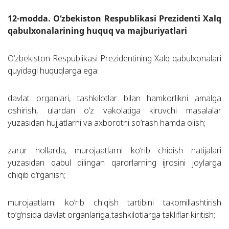
12-modda. O‘zbekiston Respublikasi Prezidenti Xalq
qabulxonalarining huquq va majburiyatlari
O‘zbekiston Respublikasi Prezidentining Xalq qabulxonalari
quyidagi huquqlarga ega:
davlat organlari, tashkilotlar bilan hamkorlikni amalga
oshirish, ulardan o‘z vakolatiga kiruvchi masalalar
yuzasidan hujjatlarni va axborotni so‘rash hamda olish;
zarur hollarda, murojaatlarni ko‘rib chiqish natijalari
yuzasidan qabul qilingan qarorlarning ijrosini joylarga
chiqib o‘rganish;
murojaatlarni ko‘rib chiqish tartibini takomillashtirish
to‘g‘risida davlat organlariga,tashkilotlarga takliflar kiritish;