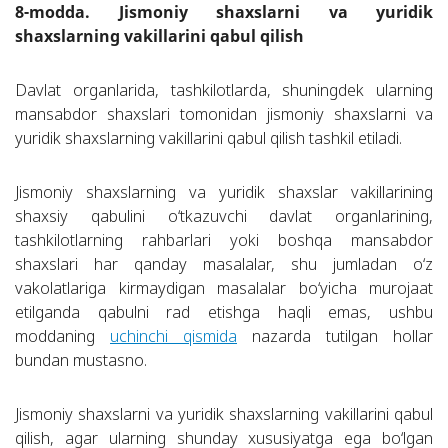
8-modda. Jismoniy shaxslarni va yuridik
shaxslarning vakillarini qabul qilish
Davlat organlarida, tashkilotlarda, shuningdek ularning
mansabdor shaxslari tomonidan jismoniy shaxslarni va
yuridik shaxslarning vakillarini qabul qilish tashkil etiladi.
Jismoniy shaxslarning va yuridik shaxslar vakillarining
shaxsiy qabulini o‘tkazuvchi davlat organlarining,
tashkilotlarning rahbarlari yoki boshqa mansabdor
shaxslari har qanday masalalar, shu jumladan o‘z
vakolatlariga kirmaydigan masalalar bo‘yicha murojaat
etilganda qabulni rad etishga haqli emas, ushbu
moddaning
uchinchi qismida
nazarda tutilgan hollar
bundan mustasno.
Jismoniy shaxslarni va yuridik shaxslarning vakillarini qabul
qilish, agar ularning shunday xususiyatga ega bo‘lgan