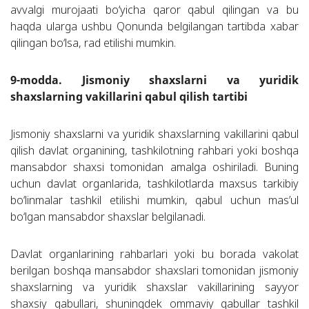
avvalgi murojaati bo‘yicha qaror qabul qilingan va bu
haqda ularga ushbu Qonunda belgilangan tartibda xabar
qilingan bo‘lsa, rad etilishi mumkin.
9-modda. Jismoniy shaxslarni va yuridik
shaxslarning vakillarini qabul qilish tartibi
Jismoniy shaxslarni va yuridik shaxslarning vakillarini qabul
qilish davlat organining, tashkilotning rahbari yoki boshqa
mansabdor shaxsi tomonidan amalga oshiriladi. Buning
uchun davlat organlarida, tashkilotlarda maxsus tarkibiy
bo‘linmalar tashkil etilishi mumkin, qabul uchun mas’ul
bo‘lgan mansabdor shaxslar belgilanadi.
Davlat organlarining rahbarlari yoki bu borada vakolat
berilgan boshqa mansabdor shaxslari tomonidan jismoniy
shaxslarning va yuridik shaxslar vakillarining sayyor
shaxsiy qabullari, shuningdek ommaviy qabullar tashkil