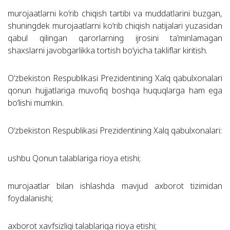
murojaatlarni ko‘rib chiqish tartibi va muddatlarini buzgan,
shuningdek murojaatlarni ko‘rib chiqish natijalari yuzasidan
qabul qilingan qarorlarning ijrosini ta’minlamagan
shaxslarni javobgarlikka tortish bo‘yicha takliflar kiritish.
O‘zbekiston Respublikasi Prezidentining Xalq qabulxonalari
qonun hujjatlariga muvofiq boshqa huquqlarga ham ega
bo‘lishi mumkin.
O‘zbekiston Respublikasi Prezidentining Xalq qabulxonalari:
ushbu Qonun talablariga rioya etishi;
murojaatlar bilan ishlashda mavjud axborot tizimidan
foydalanishi;
axborot xavfsizligi talablariga rioya etishi;