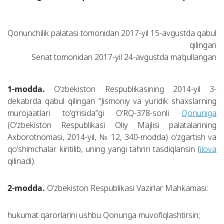
Qonunchilik palatasi tomonidan 2017-yil 15-avgustda qabul
qilingan
Senat tomonidan 2017-yil 24-avgustda ma’qullangan
1-modda.
O‘zbekiston Respublikasining 2014-yil 3-
dekabrda qabul qilingan “Jismoniy va yuridik shaxslarning
murojaatlari to‘g‘risida”gi O‘RQ-378-sonli
Qonuniga
(O‘zbekiston Respublikasi Oliy Majlisi palatalarining
Axborotnomasi, 2014-yil, № 12, 340-modda) o‘zgartish va
qo‘shimchalar kiritilib, uning yangi tahriri tasdiqlansin (
ilova
qilinadi).
2-modda.
O‘zbekiston Respublikasi Vazirlar Mahkamasi:
hukumat qarorlarini ushbu Qonunga muvofiqlashtirsin;