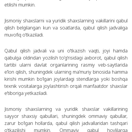
etilishi mumkin.
Jismoniy shaxslarni va yuridik shaxslarning vakillarini qabul
qilish belgilangan kun va soatlarda, qabul qilish jadvaliga
muvofiq o‘tkaziladi.
Qabul qilish jadvali va uni o‘tkazish vaqti, joyi hamda
qabulga oldindan yozilish to‘g‘risidagi axborot, qabul qilish
tartibi ularni davlat organlarining rasmiy veb-saytlarida
e’lon qilish, shuningdek ularning ma’muriy binosida hamma
kirishi mumkin bo‘lgan joylardagi stendlarga yoki boshqa
texnik vositalarga joylashtirish orqali manfaatdor shaxslar
e’tiboriga yetkaziladi.
Jismoniy shaxslarning va yuridik shaxslar vakillarining
sayyor shaxsiy qabullari, shuningdek ommaviy qabullar,
zarur bo‘lgan hollarda, qabul qilish jadvallaridan tashqari
o‘tkazilishi mumkin. Ommaviy qabul hovlilarga