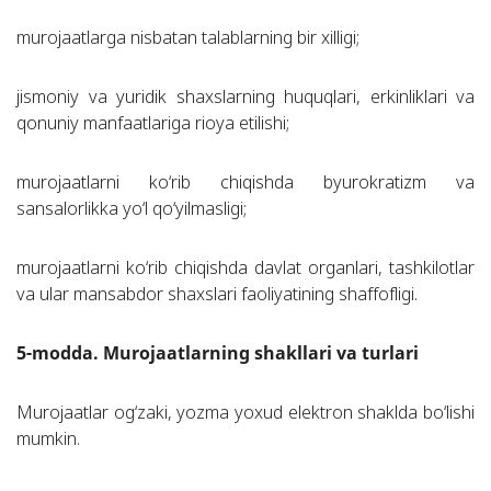
murojaatlarga nisbatan talablarning bir xilligi;
jismoniy va yuridik shaxslarning huquqlari, erkinliklari va
qonuniy manfaatlariga rioya etilishi;
murojaatlarni ko‘rib chiqishda byurokratizm va
sansalorlikka yo‘l qo‘yilmasligi;
murojaatlarni ko‘rib chiqishda davlat organlari, tashkilotlar
va ular mansabdor shaxslari faoliyatining shaffofligi.
5-modda. Murojaatlarning shakllari va turlari
Murojaatlar og‘zaki, yozma yoxud elektron shaklda bo‘lishi
mumkin.