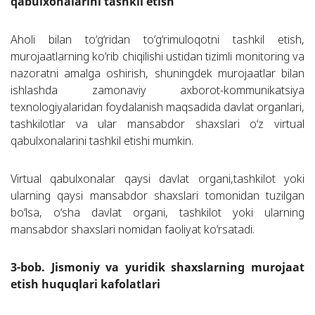
qabulxonalarini tashkil etish
Aholi bilan to‘g‘ridan to‘g‘rimuloqotni tashkil etish,
murojaatlarning ko‘rib chiqilishi ustidan tizimli monitoring va
nazoratni amalga oshirish, shuningdek murojaatlar bilan
ishlashda zamonaviy axborot-kommunikatsiya
texnologiyalaridan foydalanish maqsadida davlat organlari,
tashkilotlar va ular mansabdor shaxslari o‘z virtual
qabulxonalarini tashkil etishi mumkin.
Virtual qabulxonalar qaysi davlat organi,tashkilot yoki
ularning qaysi mansabdor shaxslari tomonidan tuzilgan
bo‘lsa, o‘sha davlat organi, tashkilot yoki ularning
mansabdor shaxslari nomidan faoliyat ko‘rsatadi.
3-bob. Jismoniy va yuridik shaxslarning murojaat
etish huquqlari kafolatlari