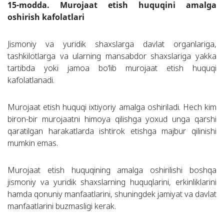
15-modda. Murojaat etish huquqini amalga
oshirish kafolatlari
Jismoniy va yuridik shaxslarga davlat organlariga,
tashkilotlarga va ularning mansabdor shaxslariga yakka
tartibda yoki jamoa bo‘lib murojaat etish huquqi
kafolatlanadi.
Murojaat etish huquqi ixtiyoriy amalga oshiriladi. Hech kim
biron-bir murojaatni himoya qilishga yoxud unga qarshi
qaratilgan harakatlarda ishtirok etishga majbur qilinishi
mumkin emas.
Murojaat etish huquqining amalga oshirilishi boshqa
jismoniy va yuridik shaxslarning huquqlarini, erkinliklarini
hamda qonuniy manfaatlarini, shuningdek jamiyat va davlat
manfaatlarini buzmasligi kerak.