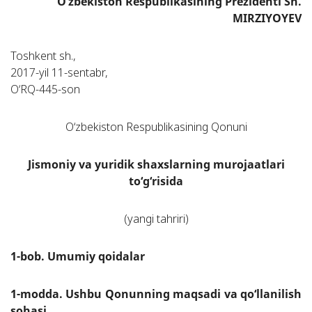
O‘zbekiston Respublikasining Prezidenti Sh.
MIRZIYOYEV
Toshkent sh.,
2017-yil 11-sentabr,
O‘RQ-445-son
O‘zbekiston Respublikasining Qonuni
Jismoniy va yuridik shaxslarning murojaatlari
to‘g‘risida
(yangi tahriri)
1-bob. Umumiy qoidalar
1-modda. Ushbu Qonunning maqsadi va qo‘llanilish
sohasi