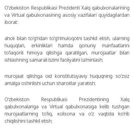
O‘zbekiston Respublikasi Prezidenti Xalq qabulxonalarining
va Virtual qabulxonasining asosiy vazifalari quyidagilardan
iborat:
aholi bilan to‘g‘ridan to‘g‘rimuloqotni tashkil etish, ularning
huquqlari, erkinliklari hamda qonuniy manfaatlarini
to‘laqonli himoya qilishga qaratilgan, murojaatlar bilan
ishlashning samarali tizimi faoliyatini ta’minlash;
murojaat qilishga oid konstitutsiyaviy huquqning so‘zsiz
amalga oshirilishi uchun sharoitlar yaratish;
O‘zbekiston Respublikasi Prezidentining Xalq
qabulxonalariga va Virtual qabulxonasiga kelib tushgan
murojaatlarning to‘liq, xolisona va o‘z vaqtida ko‘rib
chiqilishini tashkil etish;