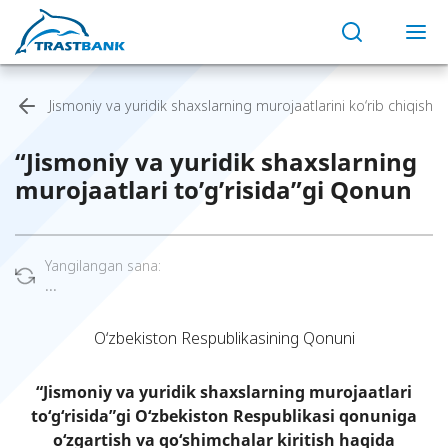
Jismoniy va yuridik shaxslarning murojaatlarini ko‘rib chiqish
“Jismoniy va yuridik shaxslarning
murojaatlari to’g’risida”gi Qonun
Yangilangan sana:
...
O‘zbekiston Respublikasining Qonuni
“Jismoniy va yuridik shaxslarning murojaatlari
to‘g‘risida”gi O‘zbekiston Respublikasi qonuniga
o‘zgartish va qo‘shimchalar kiritish haqida