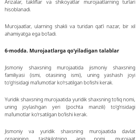
Arizalar, takliflar va shikoyatlar murojaatlarning turlari
hisoblanadi.
Murojaatlar, ularning shakli va turidan qat’i nazar, bir xil
ahamiyatga ega bo‘ladi.
6-modda. Murojaatlarga qo‘yiladigan talablar
Jismoniy shaxsning murojaatida jismoniy shaxsning
familiyasi (ismi, otasining ismi), uning yashash joyi
to‘g‘risidagi ma’lumotlar ko‘rsatilgan bo‘lishi kerak.
Yuridik shaxsning murojaatida yuridik shaxsning to‘liq nomi,
uning joylashgan yeri (pochta manzili) to‘g‘risidagi
ma’lumotlar ko‘rsatilgan bo‘lishi kerak.
Jismoniy va yuridik shaxsning murojaatida davlat
organining, tashkilotning aniq nomi, murojaat