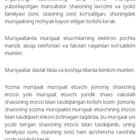
yuborilayotgan mansabdor shaxsning lavozimi va (yoki)
familiyasi (ismi, otasining ismi) ko‘rsatilgan, shuningdek
murojaatning mohiyati bayon etilgan bo‘lishi kerak.
Murojaatlarda murojaat etuvchilarning elektron pochta
manzili, aloqa telefonlari va fakslari raqamlari ko‘rsatilishi
mumkin.
Murojaatlar davlat tilida va boshqa tillarda berilishi mumkin.
Yozma murojaat murojaat etuvchi jismoniy shaxsning
imzosi yoki murojaat etuvchi yuridik shaxs vakolatli
shaxsining imzosi bilan tasdiqlangan bo‘lishi lozim. Jismoniy
shaxsning yozma murojaatini murojaat etuvchining imzosi
bilan tasdiqlash imkoni bo‘lmagan taqdirda, bu murojaat uni
yozib bergan shaxsning imzosi bilan tasdiqlanib, uning
familiyasi (ismi, otasining ismi) ham qo‘shimcha ravishda
yozib qo‘yilishi kerak.