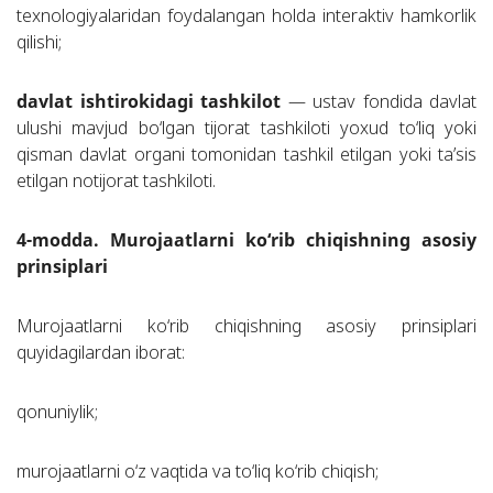
texnologiyalaridan foydalangan holda interaktiv hamkorlik
qilishi;
davlat ishtirokidagi tashkilot
— ustav fondida davlat
ulushi mavjud bo‘lgan tijorat tashkiloti yoxud to‘liq yoki
qisman davlat organi tomonidan tashkil etilgan yoki ta’sis
etilgan notijorat tashkiloti.
4-modda. Murojaatlarni ko‘rib chiqishning asosiy
prinsiplari
Murojaatlarni ko‘rib chiqishning asosiy prinsiplari
quyidagilardan iborat:
qonuniylik;
murojaatlarni o‘z vaqtida va to‘liq ko‘rib chiqish;