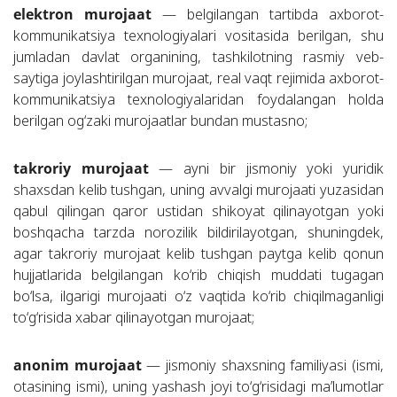
elektron murojaat
— belgilangan tartibda axborot-
kommunikatsiya texnologiyalari vositasida berilgan, shu
jumladan davlat organining, tashkilotning rasmiy veb-
saytiga joylashtirilgan murojaat, real vaqt rejimida axborot-
kommunikatsiya texnologiyalaridan foydalangan holda
berilgan og‘zaki murojaatlar bundan mustasno;
takroriy murojaat
— ayni bir jismoniy yoki yuridik
shaxsdan kelib tushgan, uning avvalgi murojaati yuzasidan
qabul qilingan qaror ustidan shikoyat qilinayotgan yoki
boshqacha tarzda norozilik bildirilayotgan, shuningdek,
agar takroriy murojaat kelib tushgan paytga kelib qonun
hujjatlarida belgilangan ko‘rib chiqish muddati tugagan
bo‘lsa, ilgarigi murojaati o‘z vaqtida ko‘rib chiqilmaganligi
to‘g‘risida xabar qilinayotgan murojaat;
anonim murojaat
— jismoniy shaxsning familiyasi (ismi,
otasining ismi), uning yashash joyi to‘g‘risidagi ma’lumotlar