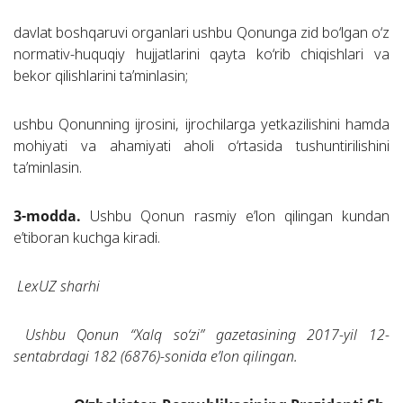
davlat boshqaruvi organlari ushbu Qonunga zid bo‘lgan o‘z
normativ-huquqiy hujjatlarini qayta ko‘rib chiqishlari va
bekor qilishlarini ta’minlasin;
ushbu Qonunning ijrosini, ijrochilarga yetkazilishini hamda
mohiyati va ahamiyati aholi o‘rtasida tushuntirilishini
ta’minlasin.
3-modda.
Ushbu Qonun rasmiy e’lon qilingan kundan
e’tiboran kuchga kiradi.
LexUZ sharhi
Ushbu Qonun “Xalq so‘zi” gazetasining 2017-yil 12-
sentabrdagi 182 (6876)-sonida e’lon qilingan.