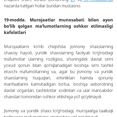
nazarda tutilgan hollar bundan mustasno.
19-modda. Murojaatlar munosabati bilan ayon
bo‘lib qolgan ma’lumotlarning oshkor etilmasligi
kafolatlari
Murojaatlarni ko‘rib chiqishda jismoniy shaxslarning
shaxsiy hayoti, yuridik shaxslarning faoliyati to‘g‘risidagi
ma’lumotlar ularning roziligisiz, shuningdek davlat sirini
yoxud qonun bilan qo‘riqlanadigan boshqa sirni tashkil
etuvchi ma’lumotlarning va, agar bu jismoniy va yuridik
shaxslarning huquqlari, erkinliklari hamda qonuniy
manfaatlarini kamsitadigan bo‘lsa, boshqa axborotning
davlat organlari, tashkilotlar xodimlari va ular mansabdor
shaxslari tomonidan oshkor etilishiga yo‘l qo‘yilmaydi.
Jismoniy va yuridik shaxs to‘g‘risidagi, murojaatga taalluqli