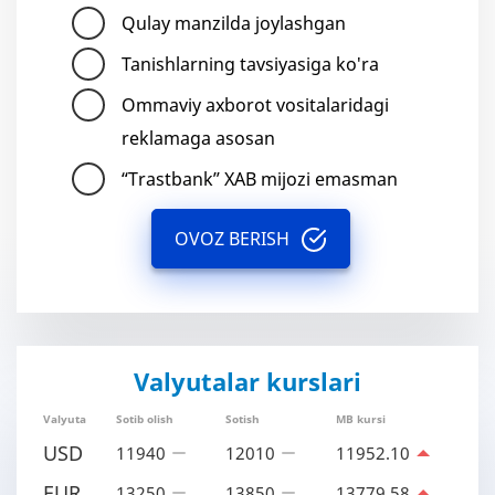
Qulay manzilda joylashgan
Tanishlarning tavsiyasiga ko'ra
Ommaviy axborot vositalaridagi
reklamaga asosan
“Trastbank” XAB mijozi emasman
OVOZ BERISH
Valyutalar kurslari
Valyuta
Sotib olish
Sotish
MB kursi
USD
11940
12010
11952.10
EUR
13250
13850
13779.58