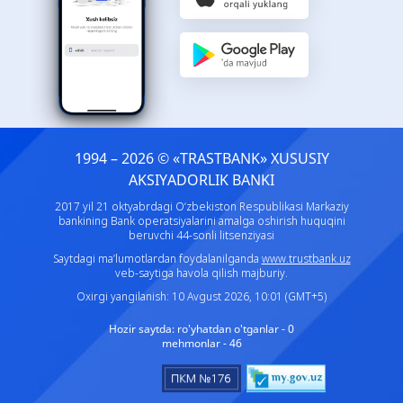
1994 – 2026 © «TRASTBANK» ХUSUSIY
AKSIYADORLIK BANKI
2017 yil 21 oktyabrdagi O‘zbekiston Respublikasi Markaziy
bankining Bank operatsiyalarini amalga oshirish huquqini
beruvchi 44-sonli litsenziyasi
Saytdagi ma’lumotlardan foydalanilganda
www.trustbank.uz
veb-saytiga havola qilish majburiy.
Oxirgi yangilanish: 10 Avgust 2026, 10:01 (GMT+5)
Hozir saytda:
ro'yhatdan o'tganlar - 0
mehmonlar - 46