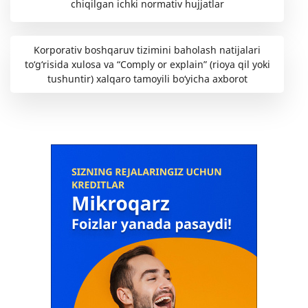
chiqilgan ichki normativ hujjatlar
Korporativ boshqaruv tizimini baholash natijalari
to‘g‘risida xulosa va “Comply or explain” (rioya qil yoki
tushuntir) xalqaro tamoyili bo‘yicha axborot