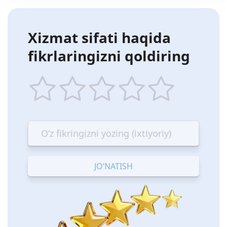
Xizmat sifati haqida
fikrlaringizni qoldiring
1
2
3
4
5
star
stars
stars
stars
stars
—
—
—
—
—
Terrible
Bad
OK
Good
Excellent