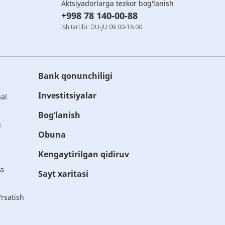
Aktsiyadorlarga tezkor bog'lanish
+998 78 140-00-88
Ish tartibi: DU-JU 09:00-18:00
Bank qonunchiligi
Investitsiyalar
ual
Bog‘lanish
g
Obuna
Kengaytirilgan qidiruv
ta
Sayt xaritasi
rsatish