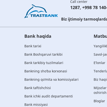
Call center
1287
,
+998 78 140
Biz ijtimoiy tarmoqlard
Bank haqida
Matbu
Bank tarixi
Yangilik
Bank Boshqaruvi tarkibi
Savol-ja
Bank tarkibiy tuzilmalari
E’lonlar
Bankning sho‘ba korxonasi
Tenderl
Bankning qo‘mita va komissiyalari
Biz haqi
Bank taftishchisi
Mijozlar
oshirish
Bank ichki audit departamenti
Bloglar
Bank missiyasi