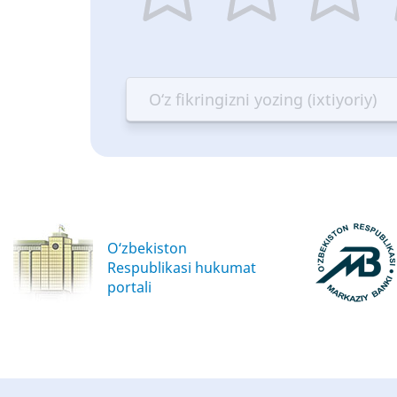
1
2
3
4
star
stars
stars
st
—
—
—
—
Terrible
Bad
OK
G
O‘zbekiston
Respublikasi hukumat
portali