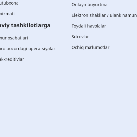
utubxona
Onlayn buyurtma
xizmati
Elektron shakllar / Blank namun
viy tashkilotlarga
Foydali havolalar
So‘rovlar
 munosabatlari
Ochiq ma’lumotlar
ro bozordagi operatsiyalar
akkreditivlar
Korporativ
mijozlarga