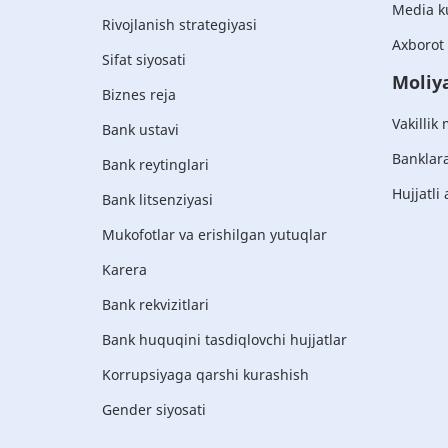
Media k
Rivojlanish strategiyasi
Axborot 
Sifat siyosati
Moliya
Biznes reja
Vakillik
Bank ustavi
Banklara
Bank reytinglari
Hujjatli 
Bank litsenziyasi
Mukofotlar va erishilgan yutuqlar
Karera
Bank rekvizitlari
Bank huquqini tasdiqlovchi hujjatlar
Korrupsiyaga qarshi kurashish
Gender siyosati