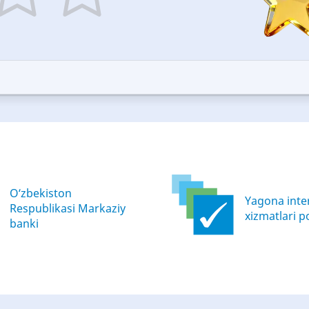
5
ars
stars
—
ood
Excellent
O‘zbekiston
Yagona inter
Respublikasi Markaziy
xizmatlari po
banki