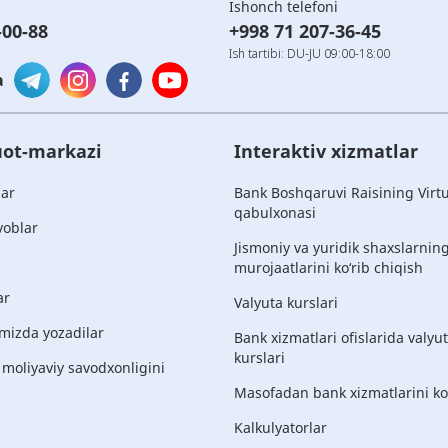
Ishonch telefoni
-00-88
+998 71 207-36-45
Ish tartibi: DU-JU 09:00-18:00
a
ot-markazi
Interaktiv xizmatlar
lar
Bank Boshqaruvi Raisining Virt
qabulxonasi
voblar
Jismoniy va yuridik shaxslarnin
murojaatlarini ko‘rib chiqish
ar
Valyuta kurslari
mizda yozadilar
Bank xizmatlari ofislarida valyu
kurslari
 moliyaviy savodxonligini
Masofadan bank xizmatlarini ko‘
Kalkulyatorlar