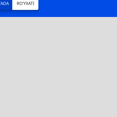
TADA
RO‘YXATI