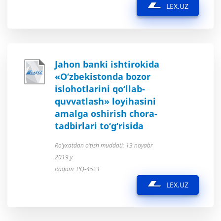
LEX.UZ
Jahon banki ishtirokida
«O‘zbekistonda bozor
islohotlarini qo‘llab-
quvvatlash» loyihasini
amalga oshirish chora-
tadbirlari to‘g‘risida
Ro’yxatdan o’tish muddati: 13 noyabr
2019 y.
Raqam: PQ-4521
LEX.UZ