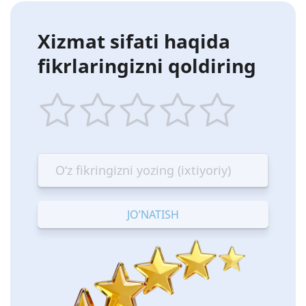
Xizmat sifati haqida
fikrlaringizni qoldiring
1
2
3
4
5
star
stars
stars
stars
stars
—
—
—
—
—
Terrible
Bad
OK
Good
Excellent