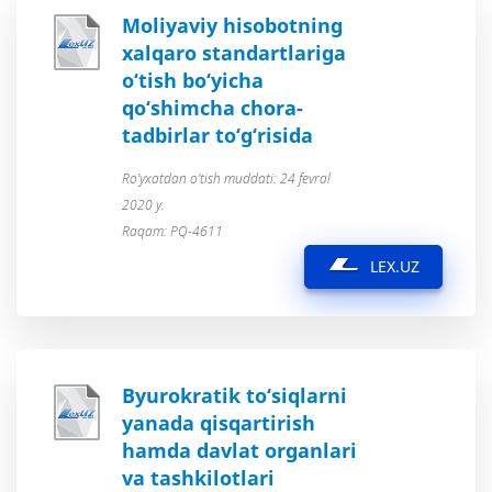
Moliyaviy hisobotning
xalqaro standartlariga
o‘tish bo‘yicha
qo‘shimcha chora-
tadbirlar to‘g‘risida
Ro’yxatdan o’tish muddati: 24 fevral
2020 y.
Raqam: PQ-4611
LEX.UZ
Byurokratik to‘siqlarni
yanada qisqartirish
hamda davlat organlari
va tashkilotlari