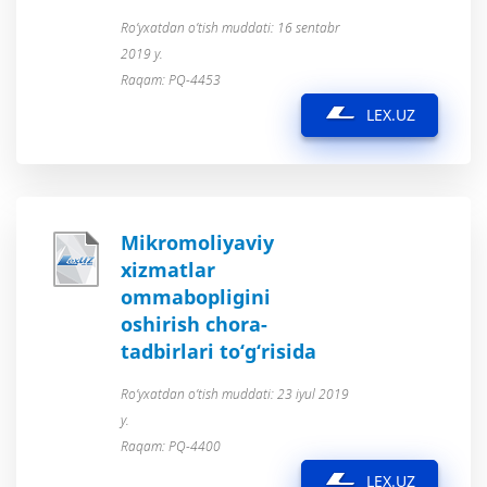
Ro’yxatdan o’tish muddati: 16 sentabr
2019 y.
Raqam: PQ-4453
LEX.UZ
Mikromoliyaviy
xizmatlar
ommabopligini
oshirish chora-
tadbirlari to‘g‘risida
Ro’yxatdan o’tish muddati: 23 iyul 2019
y.
Raqam: PQ-4400
LEX.UZ