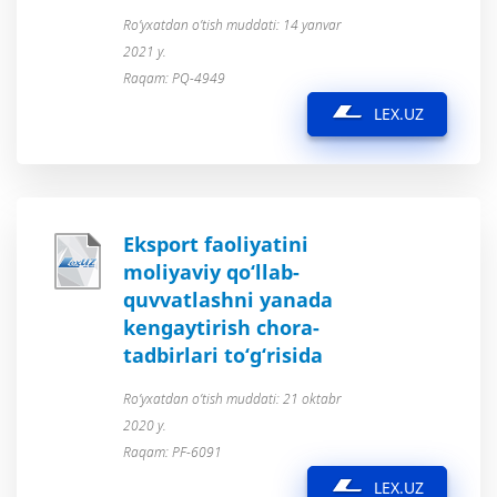
Ro’yxatdan o’tish muddati: 14 yanvar
2021 y.
Raqam: PQ-4949
LEX.UZ
Eksport faoliyatini
moliyaviy qo‘llab-
quvvatlashni yanada
kengaytirish chora-
tadbirlari to‘g‘risida
Ro’yxatdan o’tish muddati: 21 oktabr
2020 y.
Raqam: PF-6091
LEX.UZ