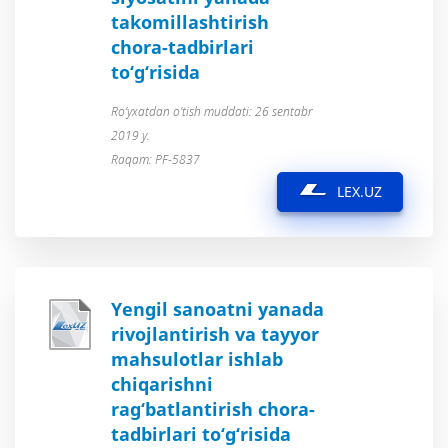
takomillashtirish
chora-tadbirlari
to‘g‘risida
Ro’yxatdan o’tish muddati: 26 sentabr
2019 y.
Raqam: PF-5837
LEX.UZ
Yengil sanoatni yanada
rivojlantirish va tayyor
mahsulotlar ishlab
chiqarishni
rag‘batlantirish chora-
tadbirlari to‘g‘risida