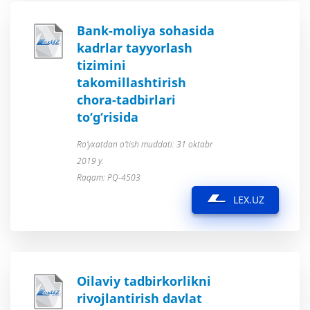
Bank-moliya sohasida
kadrlar tayyorlash
tizimini
takomillashtirish
chora-tadbirlari
to‘g‘risida
Ro’yxatdan o’tish muddati: 31 oktabr
2019 y.
Raqam: PQ-4503
LEX.UZ
Oilaviy tadbirkorlikni
rivojlantirish davlat