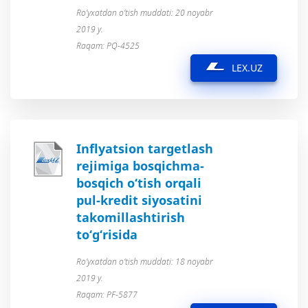
Ro’yxatdan o’tish muddati: 20 noyabr
2019 y.
Raqam: PQ-4525
LEX.UZ
Inflyatsion targetlash
rejimiga bosqichma-
bosqich o‘tish orqali
pul-kredit siyosatini
takomillashtirish
to‘g‘risida
Ro’yxatdan o’tish muddati: 18 noyabr
2019 y.
Raqam: PF-5877