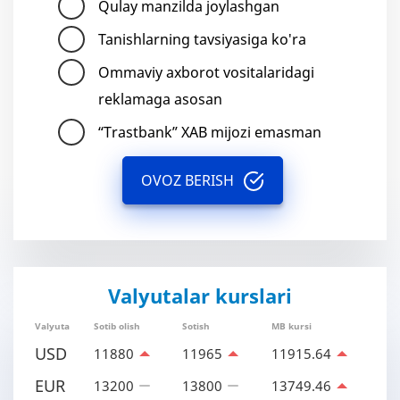
Qulay manzilda joylashgan
Tanishlarning tavsiyasiga ko'ra
Ommaviy axborot vositalaridagi
reklamaga asosan
“Trastbank” XAB mijozi emasman
OVOZ BERISH
Valyutalar kurslari
Valyuta
Sotib olish
Sotish
MB kursi
USD
11880
11965
11915.64
EUR
13200
13800
13749.46