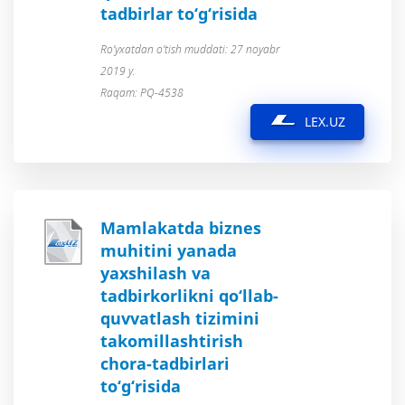
tadbirlar to‘g‘risida
Ro’yxatdan o’tish muddati: 27 noyabr
2019 y.
Raqam: PQ-4538
LEX.UZ
Mamlakatda biznes
muhitini yanada
yaxshilash va
tadbirkorlikni qo‘llab-
quvvatlash tizimini
takomillashtirish
chora-tadbirlari
to‘g‘risida