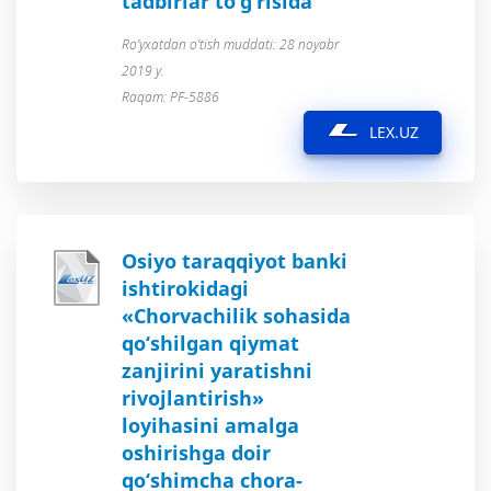
tadbirlar to‘g‘risida
Ro’yxatdan o’tish muddati: 28 noyabr
2019 y.
Raqam: PF-5886
LEX.UZ
Osiyo taraqqiyot banki
ishtirokidagi
«Chorvachilik sohasida
qo‘shilgan qiymat
zanjirini yaratishni
rivojlantirish»
loyihasini amalga
oshirishga doir
qo‘shimcha chora-