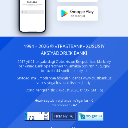
1994 – 2026 © «TRASTBANK» ХUSUSIY
AKSIYADORLIK BANKI
2017 yil 21 oktyabrdagi O‘zbekiston Respublikasi Markaziy
bankining Bank operatsiyalarini amalga oshirish huquqini
beruvchi 44-sonli litsenziyasi
Saytdagi ma’lumotlardan foydalanilganda
www.trustbank.uz
veb-saytiga havola qilish majburiy.
Oxirgi yangilanish: 7 Avgust 2026, 01:35 (GMT+5)
Hozir saytda:
ro'yhatdan o'tganlar - 0
mehmonlar - 42