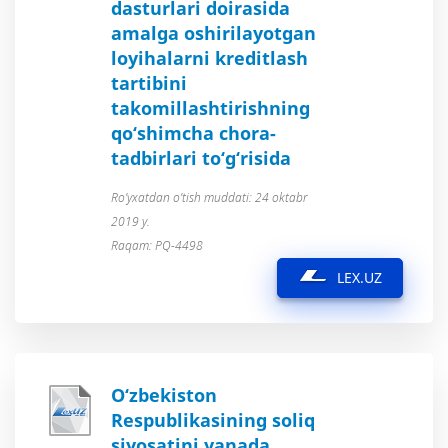
dasturlari doirasida
amalga oshirilayotgan
loyihalarni kreditlash
tartibini
takomillashtirishning
qo‘shimcha chora-
tadbirlari to‘g‘risida
Ro’yxatdan o’tish muddati: 24 oktabr
2019 y.
Raqam: PQ-4498
LEX.UZ
O‘zbekiston
Respublikasining soliq
siyosatini yanada