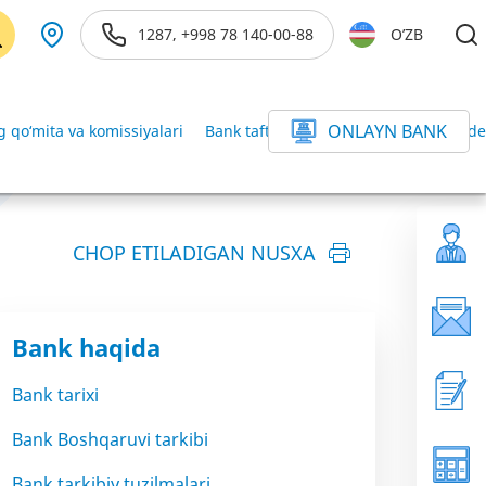
1287, +998 78 140-00-88
O’ZB
ONLAYN BANK
 qo‘mita va komissiyalari
Bank taftishchisi
Bank ichki audit d
CHOP ETILADIGAN NUSXA
Bank haqida
Bank tarixi
Bank Boshqaruvi tarkibi
Bank tarkibiy tuzilmalari