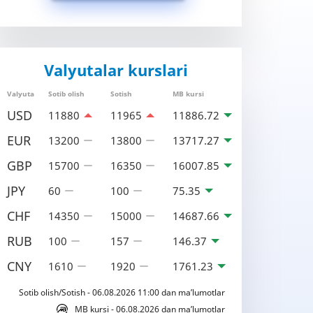
Valyutalar kurslari
Valyuta
Sotib olish
Sotish
MB kursi
USD
11880
11965
11886.72
EUR
13200
13800
13717.27
GBP
15700
16350
16007.85
JPY
60
100
75.35
CHF
14350
15000
14687.66
RUB
100
157
146.37
CNY
1610
1920
1761.23
Sotib olish/Sotish - 06.08.2026 11:00 dan ma’lumotlar
MB kursi - 06.08.2026 dan ma’lumotlar