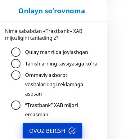
Onlayn so’rovnoma
Nima sababdan «Trastbank» XAB
mijozligini tanladingiz?
Qulay manzilda joylashgan
Tanishlarning tavsiyasiga ko'ra
Ommaviy axborot
vositalaridagi reklamaga
asosan
“Trastbank” XAB mijozi
emasman
OVOZ BERISH