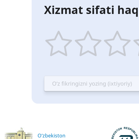
Xizmat sifati haq
1
2
3
4
star
stars
stars
st
—
—
—
—
Terrible
Bad
OK
G
O‘zbekiston