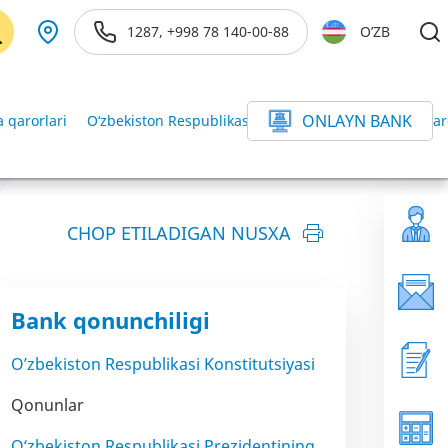
1287, +998 78 140-00-88
O’ZB
ONLAYN BANK
 qarorlari
O‘zbekiston Respublikasi Vazirlar Mahkamasining qar
CHOP ETILADIGAN NUSXA
Bank qonunchiligi
O’zbekiston Respublikasi Konstitutsiyasi
Qonunlar
O‘zbekiston Respublikasi Prezidentining