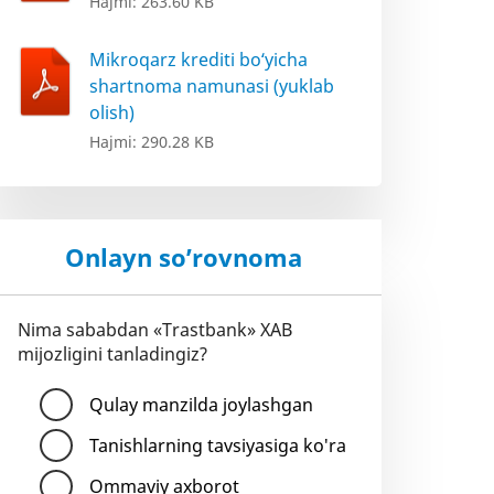
Hajmi: 263.60 KB
Mikroqarz krediti bo‘yicha
shartnoma namunasi (yuklab
olish)
Hajmi: 290.28 KB
Onlayn so’rovnoma
Nima sababdan «Trastbank» XAB
mijozligini tanladingiz?
Qulay manzilda joylashgan
Tanishlarning tavsiyasiga ko'ra
Ommaviy axborot