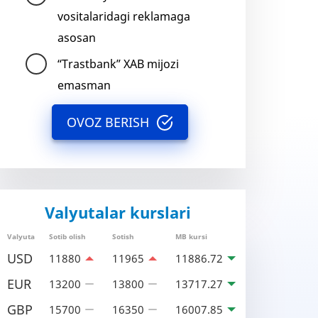
vositalaridagi reklamaga
asosan
“Trastbank” XAB mijozi
emasman
OVOZ BERISH
Valyutalar kurslari
Valyuta
Sotib olish
Sotish
MB kursi
USD
11880
11965
11886.72
EUR
13200
13800
13717.27
GBP
15700
16350
16007.85