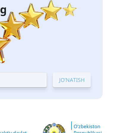
ng
O‘zbekiston