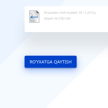
Ro’yxatdan o’tish muddati: 05.11.2019 y.
Raqam: № O‘RQ-580
RO’YXATGA QAYTISH