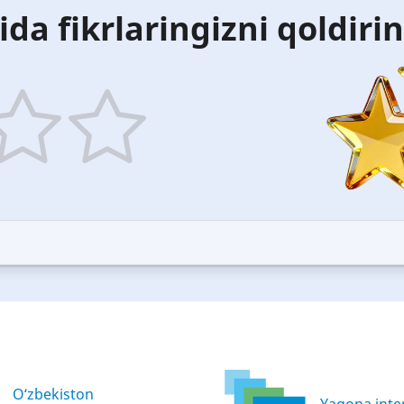
ida fikrlaringizni qoldiri
5
ars
stars
—
ood
Excellent
O‘zbekiston