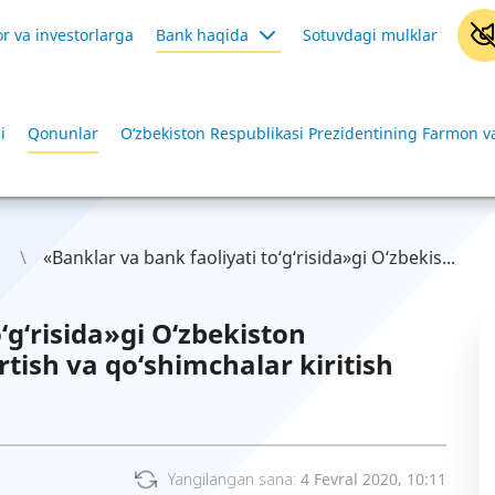
r va investorlarga
Bank haqida
Sotuvdagi mulklar
i
Qonunlar
O‘zbekiston Respublikasi Prezidentining Farmon va
«Banklar va bank faoliyati to‘g‘risida»gi O‘zbekis...
‘g‘risida»gi O‘zbekiston
tish va qo‘shimchalar kiritish
Yangilangan sana:
4 Fevral 2020, 10:11