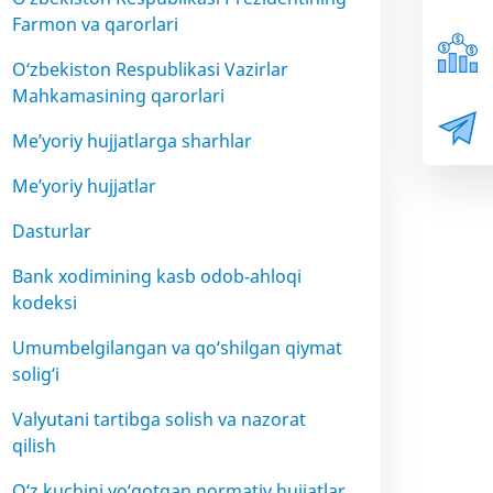
Farmon va qarorlari
O‘zbekiston Respublikasi Vazirlar
Mahkamasining qarorlari
Me’yoriy hujjatlarga sharhlar
Me’yoriy hujjatlar
Dasturlar
Bank xodimining kasb odob-ahloqi
kodeksi
Umumbelgilangan va qo‘shilgan qiymat
solig‘i
Valyutani tartibga solish va nazorat
qilish
O‘z kuchini yo‘qotgan normativ hujjatlar