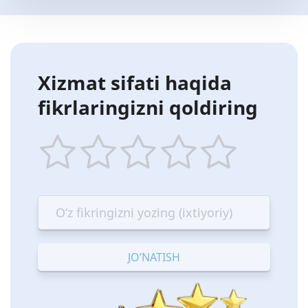
Xizmat sifati haqida
fikrlaringizni qoldiring
1
2
3
4
5
star
stars
stars
stars
stars
—
—
—
—
—
Terrible
Bad
OK
Good
Excellent