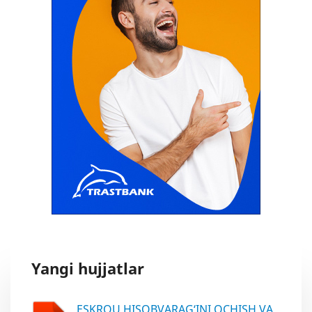
Yangi hujjatlar
ESKROU HISOBVARAG‘INI OCHISH VA