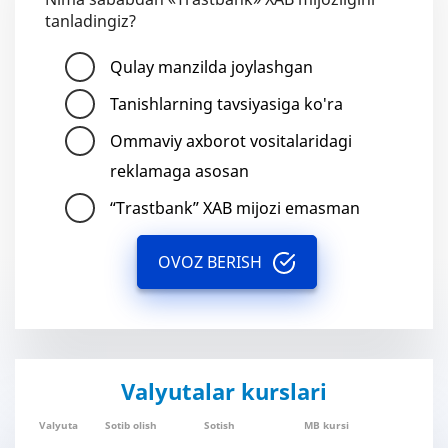
tanladingiz?
Qulay manzilda joylashgan
Tanishlarning tavsiyasiga ko'ra
Ommaviy axborot vositalaridagi
reklamaga asosan
“Trastbank” XAB mijozi emasman
OVOZ BERISH
Valyutalar kurslari
Valyuta
Sotib olish
Sotish
MB kursi