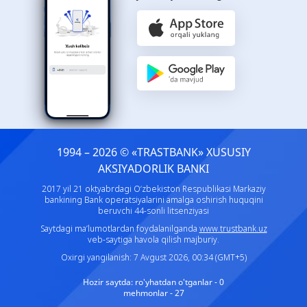
1994 – 2026 © «TRASTBANK» ХUSUSIY
AKSIYADORLIK BANKI
2017 yil 21 oktyabrdagi O‘zbekiston Respublikasi Markaziy
bankining Bank operatsiyalarini amalga oshirish huquqini
beruvchi 44-sonli litsenziyasi
Saytdagi ma’lumotlardan foydalanilganda
www.trustbank.uz
veb-saytiga havola qilish majburiy.
Oxirgi yangilanish: 7 Avgust 2026, 00:34 (GMT+5)
Hozir saytda:
ro'yhatdan o'tganlar - 0
mehmonlar - 27