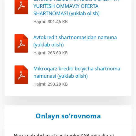
YURITISH OMMAVIY OFERTA
SHARTNOMASI (yuklab olish)
Hajmi: 301.46 KB
Avtokredit shartnomasidan namuna
(yuklab olish)
Hajmi: 263.60 KB
Mikroqarz krediti bo‘yicha shartnoma
namunasi (yuklab olish)
Hajmi: 290.28 KB
Onlayn so’rovnoma
Nima sababdan «Trastbank» XAB mijozligini