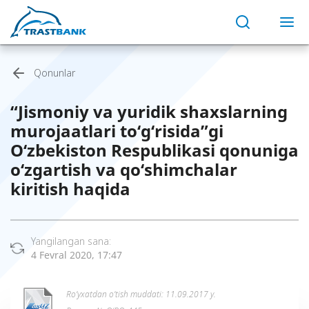
Qonunlar
“Jismoniy va yuridik shaxslarning
murojaatlari to‘g‘risida”gi
O‘zbekiston Respublikasi qonuniga
o‘zgartish va qo‘shimchalar
kiritish haqida
Yangilangan sana:
4 Fevral 2020, 17:47
Ro’yxatdan o’tish muddati: 11.09.2017 y.