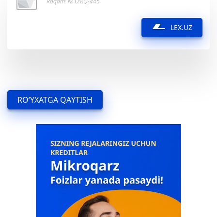
Raqam: № O‘RQ-445
LEX.UZ
RO’YXATGA QAYTISH