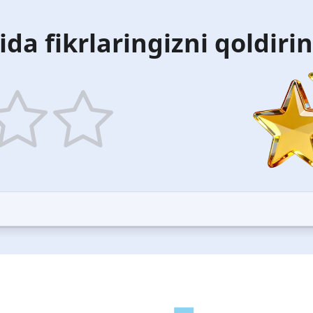
ida fikrlaringizni qoldiri
5
ars
stars
—
ood
Excellent