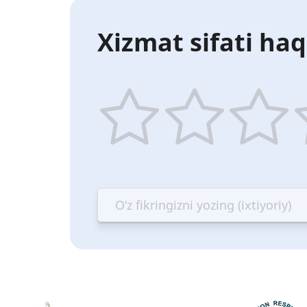
Xizmat sifati haq
1
2
3
4
star
stars
stars
st
—
—
—
—
Terrible
Bad
OK
G