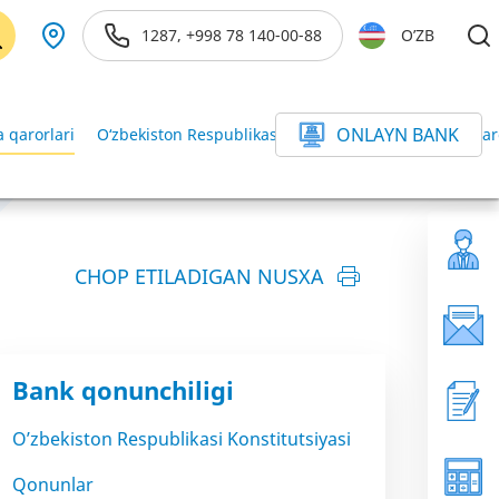
1287, +998 78 140-00-88
O’ZB
ONLAYN BANK
 qarorlari
O‘zbekiston Respublikasi Vazirlar Mahkamasining qar
CHOP ETILADIGAN NUSXA
Bank qonunchiligi
O’zbekiston Respublikasi Konstitutsiyasi
Qonunlar