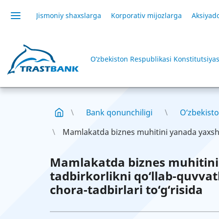
Jismoniy shaxslarga
Korporativ mijozlarga
Aksiyado
O’zbekiston Respublikasi Konstitutsiyas
Bank qonunchiligi
O‘zbekisto
Mamlakatda biznes muhitini yanada yaxshil
Mamlakatda biznes muhitini
tadbirkorlikni qo‘llab-quvvat
chora-tadbirlari to‘g‘risida