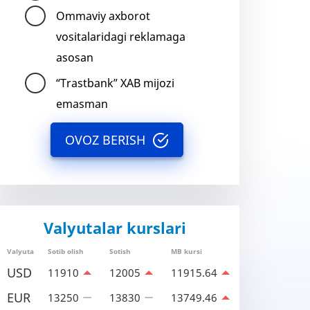
Ommaviy axborot
vositalaridagi reklamaga
asosan
“Trastbank” XAB mijozi
emasman
OVOZ BERISH
Valyutalar kurslari
Valyuta
Sotib olish
Sotish
MB kursi
USD
11910
12005
11915.64
EUR
13250
13830
13749.46