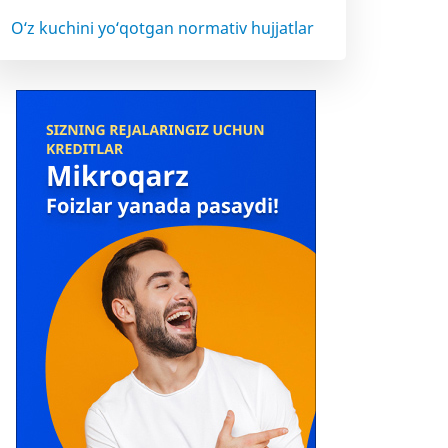
O‘z kuchini yo‘qotgan normativ hujjatlar