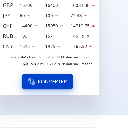
GBP
15700
16400
16034.88
JPY
60
100
75.48
CHF
14400
15050
14719.75
RUB
100
157
146.19
CNY
1615
1925
1765.52
Sotib olish/Sotish - 07.08.2026 11:00 dan ma’lumotlar
MB kursi - 07.08.2026 dan ma’lumotlar
KONVERTER