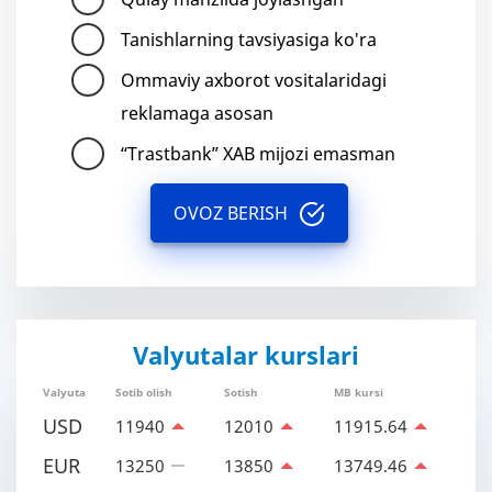
Tanishlarning tavsiyasiga ko'ra
Ommaviy axborot vositalaridagi
reklamaga asosan
“Trastbank” XAB mijozi emasman
OVOZ BERISH
Valyutalar kurslari
Valyuta
Sotib olish
Sotish
MB kursi
USD
11940
12010
11915.64
EUR
13250
13850
13749.46