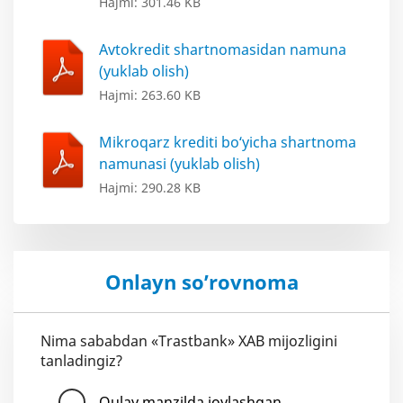
Hajmi: 301.46 KB
Avtokredit shartnomasidan namuna
(yuklab olish)
Hajmi: 263.60 KB
Mikroqarz krediti bo‘yicha shartnoma
namunasi (yuklab olish)
Hajmi: 290.28 KB
Onlayn so’rovnoma
Nima sababdan «Trastbank» XAB mijozligini
tanladingiz?
Qulay manzilda joylashgan