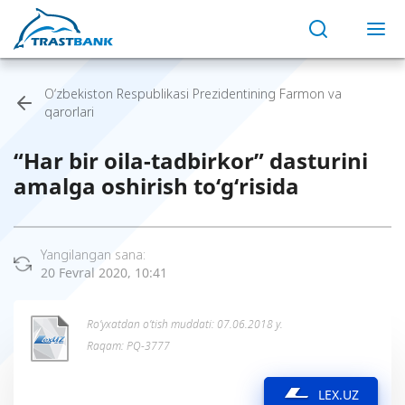
O‘zbekiston Respublikasi Prezidentining Farmon va
qarorlari
“Har bir oila-tadbirkor” dasturini
amalga oshirish to‘g‘risida
Yangilangan sana:
20 Fevral 2020, 10:41
Ro’yxatdan o’tish muddati: 07.06.2018 y.
Raqam: PQ-3777
LEX.UZ