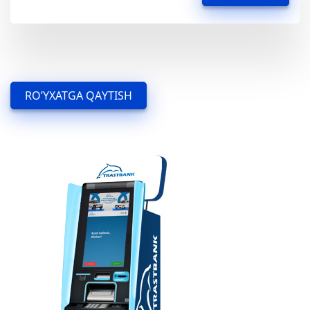
RO’YXATGA QAYTISH