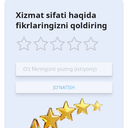
Xizmat sifati haqida
fikrlaringizni qoldiring
1
2
3
4
5
star
stars
stars
stars
stars
—
—
—
—
—
Terrible
Bad
OK
Good
Excellent