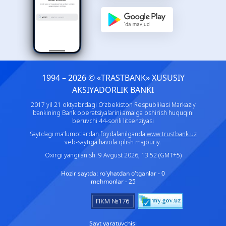
1994 – 2026 © «TRASTBANK» ХUSUSIY
AKSIYADORLIK BANKI
2017 yil 21 oktyabrdagi O‘zbekiston Respublikasi Markaziy
bankining Bank operatsiyalarini amalga oshirish huquqini
beruvchi 44-sonli litsenziyasi
Saytdagi ma’lumotlardan foydalanilganda
www.trustbank.uz
veb-saytiga havola qilish majburiy.
Oxirgi yangilanish: 9 Avgust 2026, 13:52 (GMT+5)
Hozir saytda:
ro'yhatdan o'tganlar - 0
mehmonlar - 25
Sayt yaratuvchisi