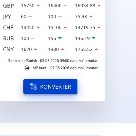
GBP
15750
16400
16034.88
JPY
60
100
75.48
CHF
14450
15100
14719.75
RUB
100
156
146.19
CNY
1620
1930
1765.52
Sotib olish/Sotish - 08.08.2026 09:00 dan ma’lumotlar
MB kursi - 07.08.2026 dan ma’lumotlar
KONVERTER