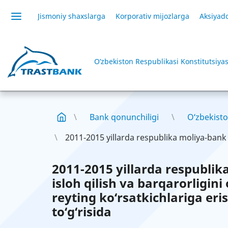
Jismoniy shaxslarga
Korporativ mijozlarga
Aksiyado
O’zbekiston Respublikasi Konstitutsiyas
Bank qonunchiligi
O‘zbekisto
2011-2015 yillarda respublika moliya-bank t
2011-2015 yillarda respublik
isloh qilish va barqarorligin
reyting ko‘rsatkichlariga eri
to‘g‘risida