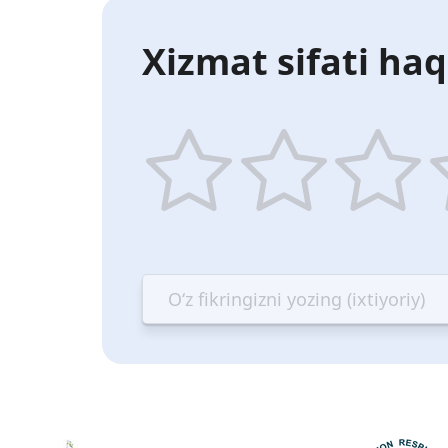
Xizmat sifati haq
1
2
3
4
star
stars
stars
st
—
—
—
—
Terrible
Bad
OK
G