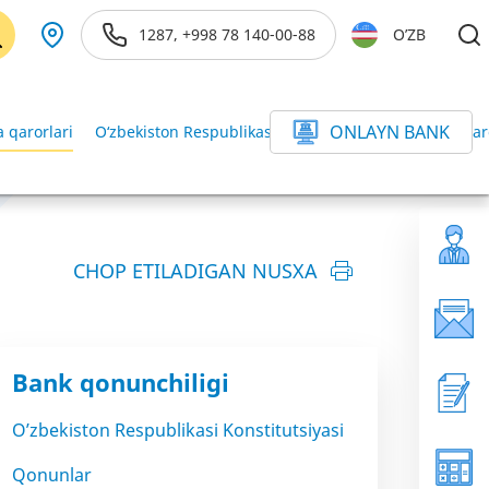
1287, +998 78 140-00-88
O’ZB
ONLAYN BANK
 qarorlari
O‘zbekiston Respublikasi Vazirlar Mahkamasining qar
CHOP ETILADIGAN NUSXA
Bank qonunchiligi
O’zbekiston Respublikasi Konstitutsiyasi
Qonunlar