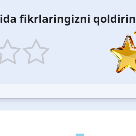
ida fikrlaringizni qoldiri
5
ars
stars
—
ood
Excellent