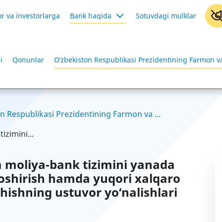
r va investorlarga
Bank haqida
Sotuvdagi mulklar
i
Qonunlar
O‘zbekiston Respublikasi Prezidentining Farmon va
n Respublikasi Prezidentining Farmon va ...
izimini...
a moliya-bank tizimini yanada
i oshirish hamda yuqori xalqaro
shishning ustuvor yo‘nalishlari