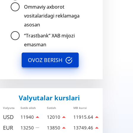
Ommaviy axborot
vositalaridagi reklamaga
asosan
“Trastbank” XAB mijozi
emasman
OVOZ BERISH
Valyutalar kurslari
Valyuta
Sotib olish
Sotish
MB kursi
USD
11940
12010
11915.64
EUR
13250
13850
13749.46