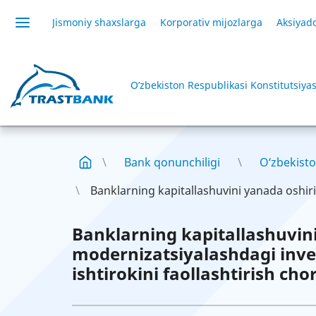
Jismoniy shaxslarga
Korporativ mijozlarga
Aksiyado
O’zbekiston Respublikasi Konstitutsiyas
Bank qonunchiligi
O‘zbekisto
Banklarning kapitallashuvini yanada oshiris
Banklarning kapitallashuvini
modernizatsiyalashdagi inves
ishtirokini faollashtirish chor