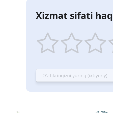
Xizmat sifati haq
1
2
3
4
star
stars
stars
st
—
—
—
—
Terrible
Bad
OK
G