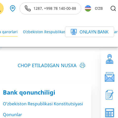
1287, +998 78 140-00-88
O’ZB
ONLAYN BANK
 qarorlari
O‘zbekiston Respublikasi Vazirlar Mahkamasining qar
CHOP ETILADIGAN NUSXA
Bank qonunchiligi
O’zbekiston Respublikasi Konstitutsiyasi
Qonunlar