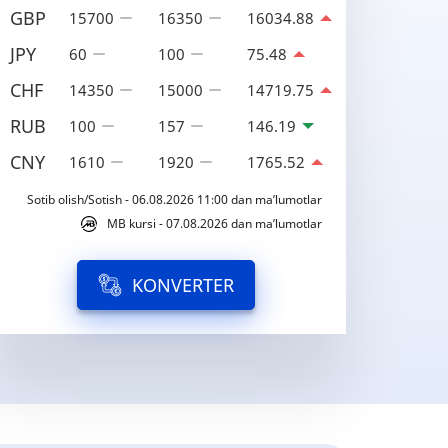
GBP
15700
16350
16034.88
JPY
60
100
75.48
CHF
14350
15000
14719.75
RUB
100
157
146.19
CNY
1610
1920
1765.52
Sotib olish/Sotish - 06.08.2026 11:00 dan ma’lumotlar
MB kursi - 07.08.2026 dan ma’lumotlar
KONVERTER