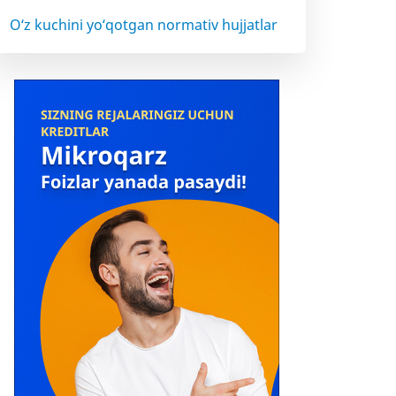
O‘z kuchini yo‘qotgan normativ hujjatlar