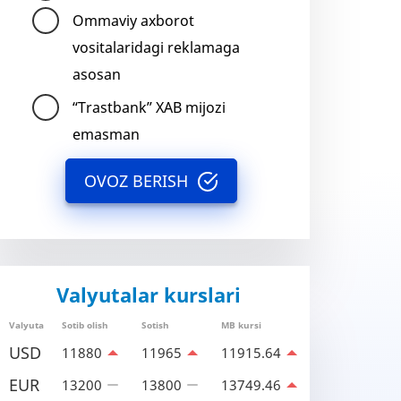
Ommaviy axborot
vositalaridagi reklamaga
asosan
“Trastbank” XAB mijozi
emasman
OVOZ BERISH
Valyutalar kurslari
Valyuta
Sotib olish
Sotish
MB kursi
USD
11880
11965
11915.64
EUR
13200
13800
13749.46