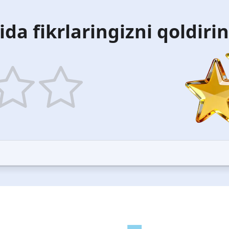
ida fikrlaringizni qoldiri
5
ars
stars
—
ood
Excellent