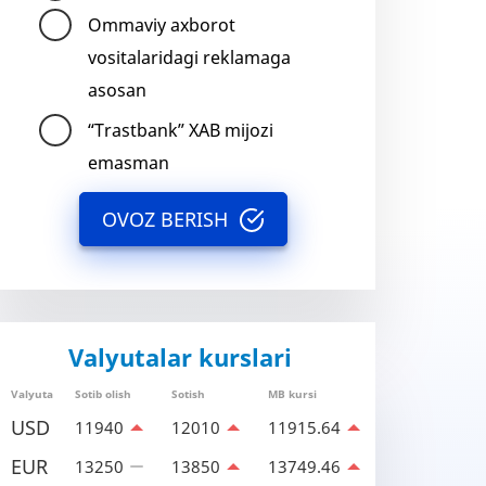
Ommaviy axborot
vositalaridagi reklamaga
asosan
“Trastbank” XAB mijozi
emasman
OVOZ BERISH
Valyutalar kurslari
Valyuta
Sotib olish
Sotish
MB kursi
USD
11940
12010
11915.64
EUR
13250
13850
13749.46