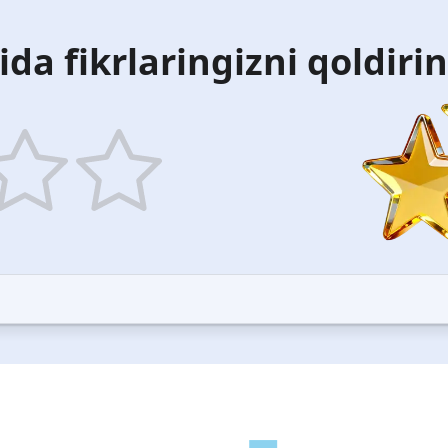
ida fikrlaringizni qoldiri
5
ars
stars
—
ood
Excellent