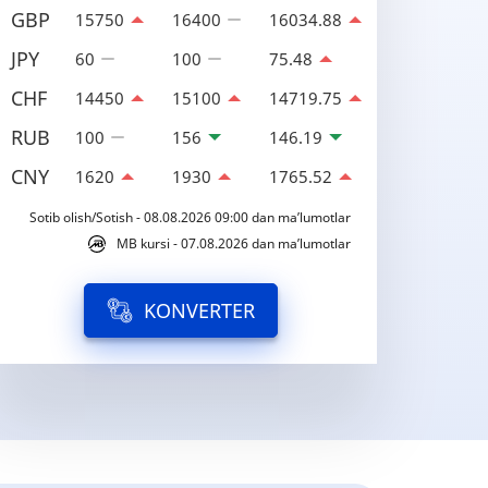
GBP
15750
16400
16034.88
JPY
60
100
75.48
CHF
14450
15100
14719.75
RUB
100
156
146.19
CNY
1620
1930
1765.52
Sotib olish/Sotish - 08.08.2026 09:00 dan ma’lumotlar
MB kursi - 07.08.2026 dan ma’lumotlar
KONVERTER