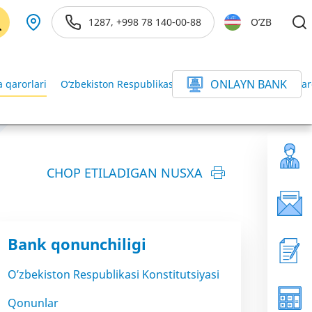
1287, +998 78 140-00-88
O’ZB
ONLAYN BANK
 qarorlari
O‘zbekiston Respublikasi Vazirlar Mahkamasining qar
CHOP ETILADIGAN NUSXA
Bank qonunchiligi
O’zbekiston Respublikasi Konstitutsiyasi
Qonunlar