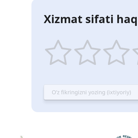
Xizmat sifati haq
1
2
3
4
star
stars
stars
st
—
—
—
—
Terrible
Bad
OK
G