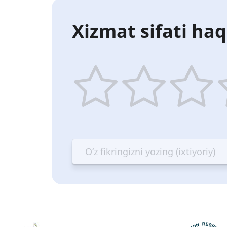
Xizmat sifati haq
1
2
3
4
star
stars
stars
st
—
—
—
—
Terrible
Bad
OK
G