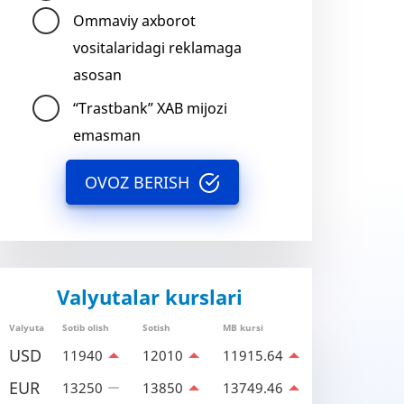
Ommaviy axborot
vositalaridagi reklamaga
asosan
“Trastbank” XAB mijozi
emasman
OVOZ BERISH
Valyutalar kurslari
Valyuta
Sotib olish
Sotish
MB kursi
USD
11940
12010
11915.64
EUR
13250
13850
13749.46