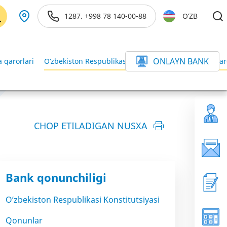
1287, +998 78 140-00-88
O’ZB
ONLAYN BANK
 qarorlari
O‘zbekiston Respublikasi Vazirlar Mahkamasining qar
CHOP ETILADIGAN NUSXA
Bank qonunchiligi
O’zbekiston Respublikasi Konstitutsiyasi
Qonunlar