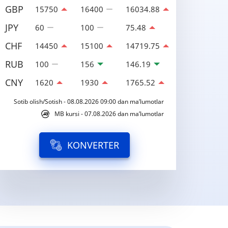
GBP
15750
16400
16034.88
JPY
60
100
75.48
CHF
14450
15100
14719.75
RUB
100
156
146.19
CNY
1620
1930
1765.52
Sotib olish/Sotish - 08.08.2026 09:00 dan ma’lumotlar
MB kursi - 07.08.2026 dan ma’lumotlar
KONVERTER