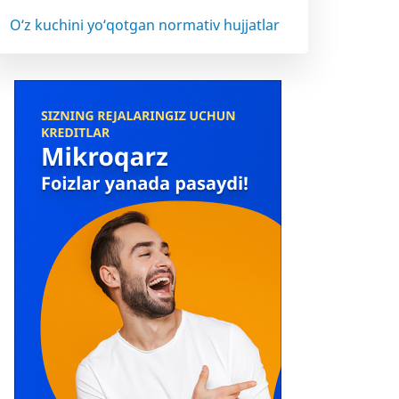
O‘z kuchini yo‘qotgan normativ hujjatlar