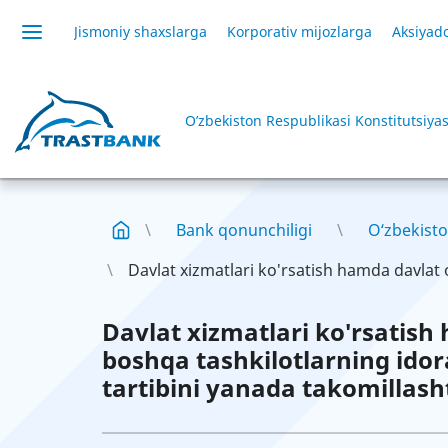
Jismoniy shaxslarga
Korporativ mijozlarga
Aksiyado
O’zbekiston Respublikasi Konstitutsiyas
Bank qonunchiligi
O‘zbekisto
Davlat xizmatlari ko'rsatish hamda davlat o
Davlat xizmatlari ko'rsatish
boshqa tashkilotlarning ido
tartibini yanada takomillasht