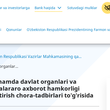
r va investorlarga
Bank haqida
Sotuvdagi mulklar
i
Qonunlar
O‘zbekiston Respublikasi Prezidentining Farmon va
n Respublikasi Vazirlar Mahkamasining qa...
rganlar...
 hamda davlat organlari va
ralararo axborot hamkorligi
irish chora-tadbirlari to'g'risida