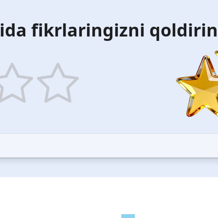
ida fikrlaringizni qoldiri
5
ars
stars
—
ood
Excellent