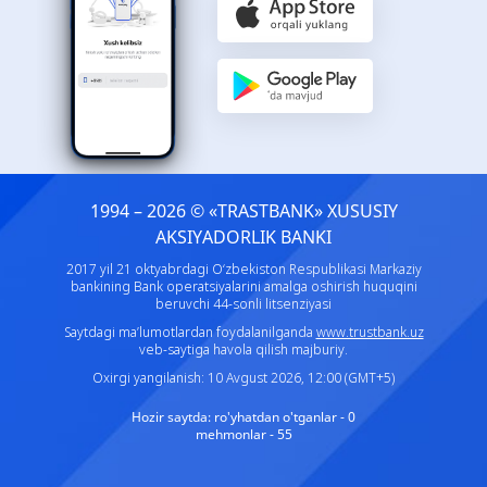
1994 – 2026 © «TRASTBANK» ХUSUSIY
AKSIYADORLIK BANKI
2017 yil 21 oktyabrdagi O‘zbekiston Respublikasi Markaziy
bankining Bank operatsiyalarini amalga oshirish huquqini
beruvchi 44-sonli litsenziyasi
Saytdagi ma’lumotlardan foydalanilganda
www.trustbank.uz
veb-saytiga havola qilish majburiy.
Oxirgi yangilanish: 10 Avgust 2026, 12:00 (GMT+5)
Hozir saytda:
ro'yhatdan o'tganlar - 0
mehmonlar - 55