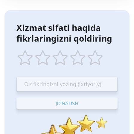
Xizmat sifati haqida
fikrlaringizni qoldiring
1
2
3
4
5
star
stars
stars
stars
stars
—
—
—
—
—
Terrible
Bad
OK
Good
Excellent