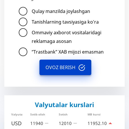
Qulay manzilda joylashgan
Tanishlarning tavsiyasiga ko'ra
Ommaviy axborot vositalaridagi
reklamaga asosan
“Trastbank” XAB mijozi emasman
OVOZ BERISH
Valyutalar kurslari
Valyuta
Sotib olish
Sotish
MB kursi
USD
11940
12010
11952.10