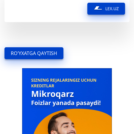
LEX.UZ
RO’YXATGA QAYTISH