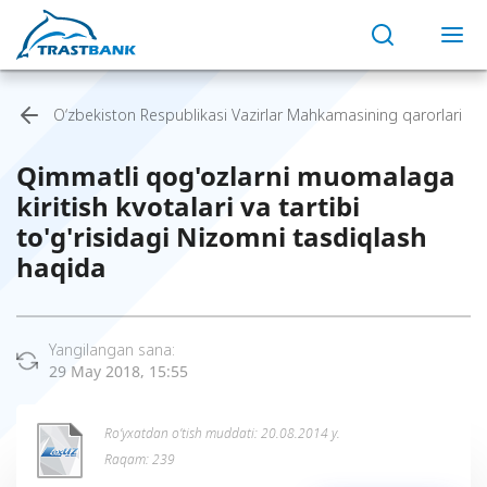
O‘zbekiston Respublikasi Vazirlar Mahkamasining qarorlari
Qimmatli qog'ozlarni muomalaga
kiritish kvotalari va tartibi
to'g'risidagi Nizomni tasdiqlash
haqida
Yangilangan sana:
29 May 2018, 15:55
Ro’yxatdan o’tish muddati: 20.08.2014 y.
Raqam: 239