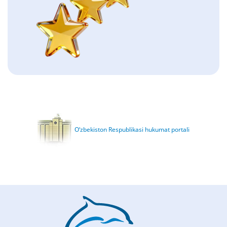
O‘zbekiston Respublikasi hukumat portali