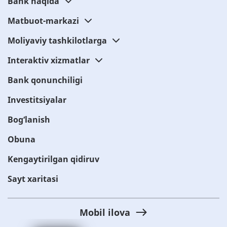
Bank haqida
Matbuot-markazi
Moliyaviy tashkilotlarga
Interaktiv xizmatlar
Bank qonunchiligi
Investitsiyalar
Bog‘lanish
Obuna
Kengaytirilgan qidiruv
Sayt xaritasi
Mobil ilova