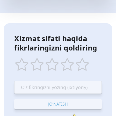
Xizmat sifati haqida
fikrlaringizni qoldiring
1
2
3
4
5
star
stars
stars
stars
stars
—
—
—
—
—
Terrible
Bad
OK
Good
Excellent