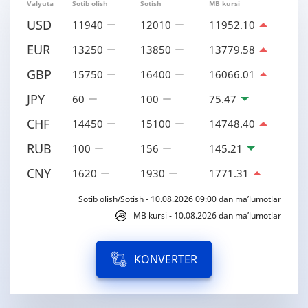
Valyuta
Sotib olish
Sotish
MB kursi
USD
11940
12010
11952.10
EUR
13250
13850
13779.58
GBP
15750
16400
16066.01
JPY
60
100
75.47
CHF
14450
15100
14748.40
RUB
100
156
145.21
CNY
1620
1930
1771.31
Sotib olish/Sotish - 10.08.2026 09:00 dan ma’lumotlar
MB kursi - 10.08.2026 dan ma’lumotlar
KONVERTER