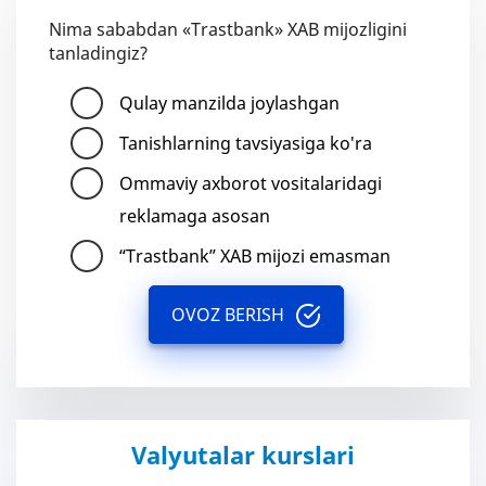
Nima sababdan «Trastbank» XAB mijozligini
tanladingiz?
Qulay manzilda joylashgan
Tanishlarning tavsiyasiga ko'ra
Ommaviy axborot vositalaridagi
reklamaga asosan
“Trastbank” XAB mijozi emasman
OVOZ BERISH
Valyutalar kurslari