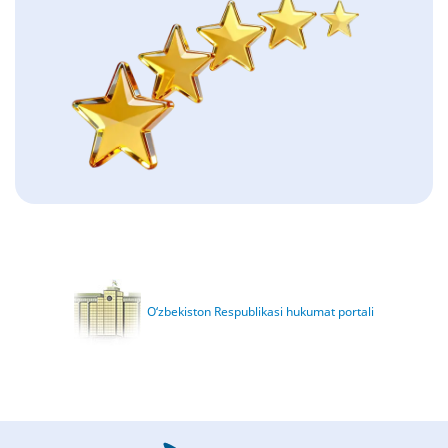
O‘zbekiston Respublikasi hukumat portali