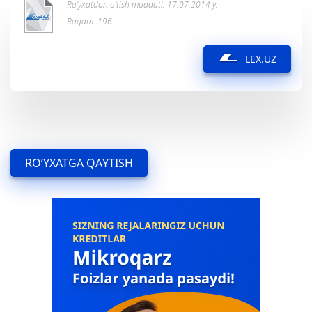
Ro’yxatdan o’tish muddati: 17.07.2014 y.
Raqam: 196
LEX.UZ
RO’YXATGA QAYTISH