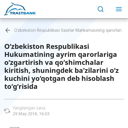
O‘zbekiston Respublikasi Vazirlar Mahkamasining qarorlari
O‘zbekiston Respublikasi
Hukumatining ayrim qarorlariga
o‘zgartirish va qo‘shimchalar
kiritish, shuningdek ba’zilarini o‘z
kuchini yo‘qotgan deb hisoblash
to‘g‘risida
Yangilangan sana:
29 May 2018, 16:03