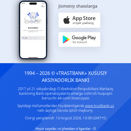
Jismoniy shaxslarga
1994 – 2026 © «TRASTBANK» ХUSUSIY
AKSIYADORLIK BANKI
2017 yil 21 oktyabrdagi O‘zbekiston Respublikasi Markaziy
bankining Bank operatsiyalarini amalga oshirish huquqini
beruvchi 44-sonli litsenziyasi
Saytdagi ma’lumotlardan foydalanilganda
www.trustbank.uz
veb-saytiga havola qilish majburiy.
Oxirgi yangilanish: 10 Avgust 2026, 10:09 (GMT+5)
Hozir saytda:
ro'yhatdan o'tganlar - 0