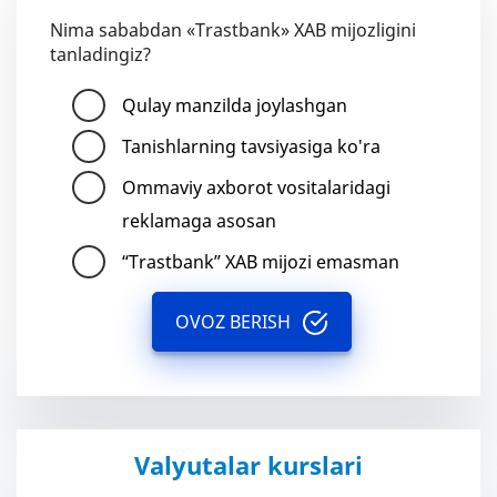
Nima sababdan «Trastbank» XAB mijozligini
tanladingiz?
Qulay manzilda joylashgan
Tanishlarning tavsiyasiga ko'ra
Ommaviy axborot vositalaridagi
reklamaga asosan
“Trastbank” XAB mijozi emasman
OVOZ BERISH
Valyutalar kurslari