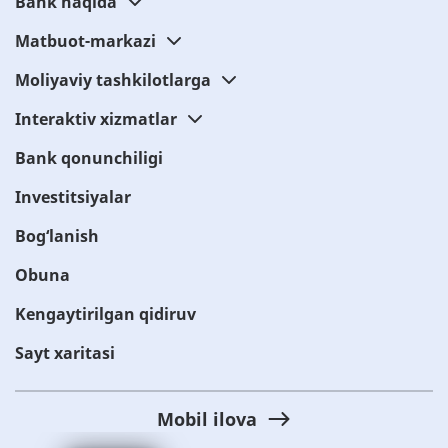
Bank haqida
Matbuot-markazi
Moliyaviy tashkilotlarga
Interaktiv xizmatlar
Bank qonunchiligi
Investitsiyalar
Bog‘lanish
Obuna
Kengaytirilgan qidiruv
Sayt xaritasi
Mobil ilova