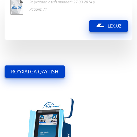
Ro’yxatdan o’tish muddati: 27.03.2014 y.
Raqam: 71
LEX.UZ
RO’YXATGA QAYTISH