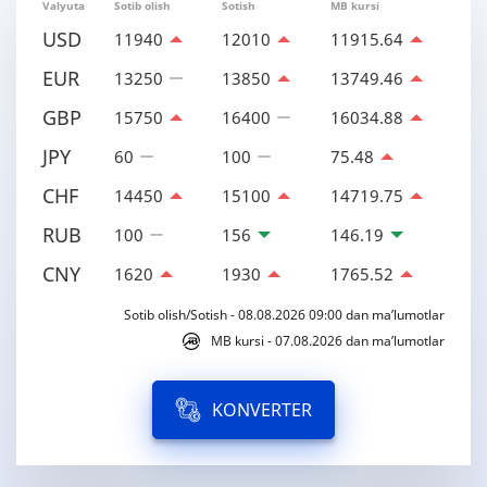
Valyuta
Sotib olish
Sotish
MB kursi
USD
11940
12010
11915.64
EUR
13250
13850
13749.46
GBP
15750
16400
16034.88
JPY
60
100
75.48
CHF
14450
15100
14719.75
RUB
100
156
146.19
CNY
1620
1930
1765.52
Sotib olish/Sotish - 08.08.2026 09:00 dan ma’lumotlar
MB kursi - 07.08.2026 dan ma’lumotlar
KONVERTER