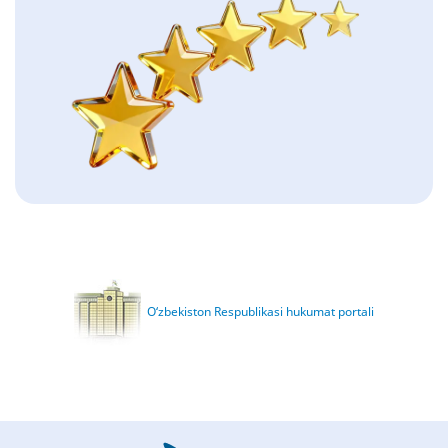
O‘zbekiston Respublikasi hukumat portali