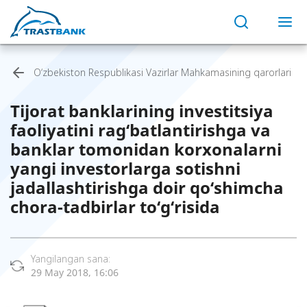
O‘zbekiston Respublikasi Vazirlar Mahkamasining qarorlari
Tijorat banklarining investitsiya
faoliyatini rag‘batlantirishga va
banklar tomonidan korxonalarni
yangi investorlarga sotishni
jadallashtirishga doir qo‘shimcha
chora-tadbirlar to‘g‘risida
Yangilangan sana:
29 May 2018, 16:06