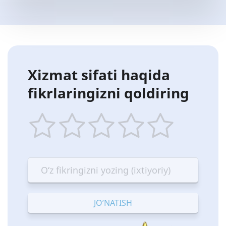
Xizmat sifati haqida
fikrlaringizni qoldiring
1
2
3
4
5
star
stars
stars
stars
stars
—
—
—
—
—
Terrible
Bad
OK
Good
Excellent