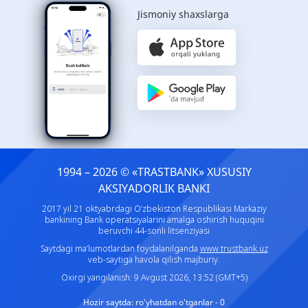
Jismoniy shaxslarga
1994 – 2026 © «TRASTBANK» ХUSUSIY
AKSIYADORLIK BANKI
2017 yil 21 oktyabrdagi O‘zbekiston Respublikasi Markaziy
bankining Bank operatsiyalarini amalga oshirish huquqini
beruvchi 44-sonli litsenziyasi
Saytdagi ma’lumotlardan foydalanilganda
www.trustbank.uz
veb-saytiga havola qilish majburiy.
Oxirgi yangilanish: 9 Avgust 2026, 13:52 (GMT+5)
Hozir saytda:
ro'yhatdan o'tganlar - 0