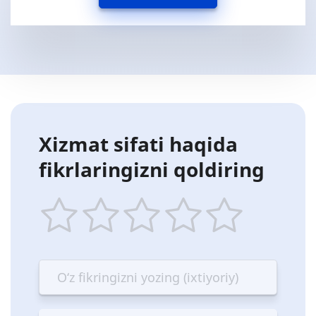
Xizmat sifati haqida
fikrlaringizni qoldiring
1
2
3
4
5
star
stars
stars
stars
stars
—
—
—
—
—
Terrible
Bad
OK
Good
Excellent