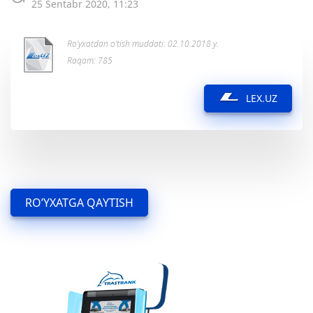
25 Sentabr 2020, 11:23
Ro’yxatdan o’tish muddati: 02.10.2018 y.
Raqam: 785
LEX.UZ
RO’YXATGA QAYTISH