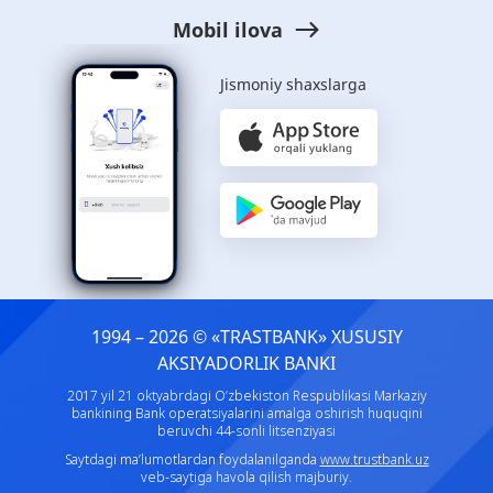
Mobil ilova
Jismoniy shaxslarga
1994 – 2026 © «TRASTBANK» ХUSUSIY
AKSIYADORLIK BANKI
2017 yil 21 oktyabrdagi O‘zbekiston Respublikasi Markaziy
bankining Bank operatsiyalarini amalga oshirish huquqini
beruvchi 44-sonli litsenziyasi
Saytdagi ma’lumotlardan foydalanilganda
www.trustbank.uz
veb-saytiga havola qilish majburiy.