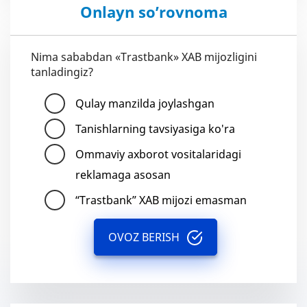
Onlayn so’rovnoma
Nima sababdan «Trastbank» XAB mijozligini
tanladingiz?
Qulay manzilda joylashgan
Tanishlarning tavsiyasiga ko'ra
Ommaviy axborot vositalaridagi
reklamaga asosan
“Trastbank” XAB mijozi emasman
OVOZ BERISH