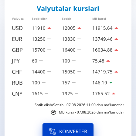
Valyutalar kurslari
Valyuta
Sotib olish
Sotish
MB kursi
USD
11910
12005
11915.64
EUR
13250
13830
13749.46
GBP
15700
16400
16034.88
JPY
60
100
75.48
CHF
14400
15050
14719.75
RUB
100
157
146.19
CNY
1615
1925
1765.52
Sotib olish/Sotish - 07.08.2026 11:00 dan ma’lumotlar
MB kursi - 07.08.2026 dan ma’lumotlar
KONVERTER