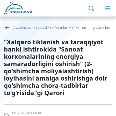
O‘zbekiston Respublikasi Vazirlar Mahkamasining qarorlari
"Xalqaro tiklanish va taraqqiyot
banki ishtirokida "Sanoat
korxonalarining energiya
samaradorligini oshirish" (2-
qo‘shimcha moliyalashtirish)
loyihasini amalga oshirishga doir
qo‘shimcha chora-tadbirlar
to‘g‘risida"gi Qarori
Yangilangan sana: