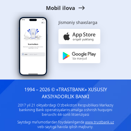
Mobil ilova
Jismoniy shaxslarga
1994 – 2026 © «TRASTBANK» ХUSUSIY
AKSIYADORLIK BANKI
2017 yil 21 oktyabrdagi O‘zbekiston Respublikasi Markaziy
bankining Bank operatsiyalarini amalga oshirish huquqini
beruvchi 44-sonli litsenziyasi
Saytdagi ma’lumotlardan foydalanilganda
www.trustbank.uz
veb-saytiga havola qilish majburiy.