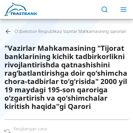
O‘zbekiston Respublikasi Vazirlar Mahkamasining qarorlari
"Vazirlar Mahkamasining "Tijorat
banklarining kichik tadbirkorlikni
rivojlantirishda qatnashishini
rag‘batlantirishga doir qo‘shimcha
chora-tadbirlar to‘g‘risida" 2000 yil
19 maydagi 195-son qaroriga
o‘zgartirish va qo‘shimchalar
kiritish haqida"gi Qarori
Yangilangan sana: