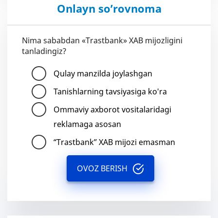
Onlayn so’rovnoma
Nima sababdan «Trastbank» XAB mijozligini
tanladingiz?
Qulay manzilda joylashgan
Tanishlarning tavsiyasiga ko'ra
Ommaviy axborot vositalaridagi
reklamaga asosan
“Trastbank” XAB mijozi emasman
OVOZ BERISH