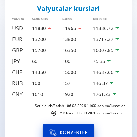
Valyutalar kurslari
Valyuta
Sotib olish
Sotish
MB kursi
USD
11880
11965
11886.72
EUR
13200
13800
13717.27
GBP
15700
16350
16007.85
JPY
60
100
75.35
CHF
14350
15000
14687.66
RUB
100
157
146.37
CNY
1610
1920
1761.23
Sotib olish/Sotish - 06.08.2026 11:00 dan ma’lumotlar
MB kursi - 06.08.2026 dan ma’lumotlar
KONVERTER