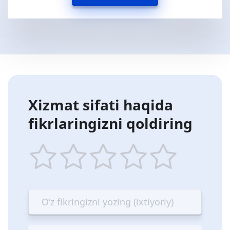
Xizmat sifati haqida
fikrlaringizni qoldiring
1
2
3
4
5
star
stars
stars
stars
stars
—
—
—
—
—
Terrible
Bad
OK
Good
Excellent