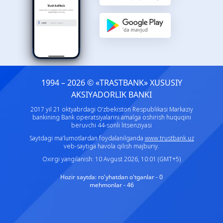
1994 – 2026 © «TRASTBANK» ХUSUSIY
AKSIYADORLIK BANKI
2017 yil 21 oktyabrdagi O‘zbekiston Respublikasi Markaziy
bankining Bank operatsiyalarini amalga oshirish huquqini
beruvchi 44-sonli litsenziyasi
Saytdagi ma’lumotlardan foydalanilganda
www.trustbank.uz
veb-saytiga havola qilish majburiy.
Oxirgi yangilanish: 10 Avgust 2026, 10:01 (GMT+5)
Hozir saytda:
ro'yhatdan o'tganlar - 0
mehmonlar - 46