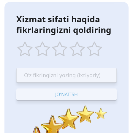
Xizmat sifati haqida
fikrlaringizni qoldiring
1
2
3
4
5
star
stars
stars
stars
stars
—
—
—
—
—
Terrible
Bad
OK
Good
Excellent