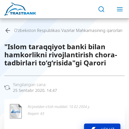
O‘zbekiston Respublikasi Vazirlar Mahkamasining qarorlari
"Islom taraqqiyot banki bilan
hamkorlikni rivojlantirish chora-
tadbirlari to‘g‘risida"gi Qarori
Yangilangan sana:
25 Sentabr 2020, 14:47
Ro’yxatdan o’tish muddati: 10.02.2004 y.
Raqam: 65