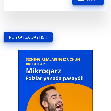
LEX.UZ
RO’YXATGA QAYTISH