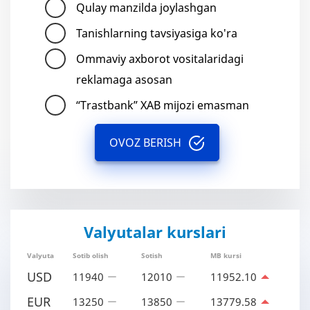
Qulay manzilda joylashgan
Tanishlarning tavsiyasiga ko'ra
Ommaviy axborot vositalaridagi
reklamaga asosan
“Trastbank” XAB mijozi emasman
OVOZ BERISH
Valyutalar kurslari
Valyuta
Sotib olish
Sotish
MB kursi
USD
11940
12010
11952.10
EUR
13250
13850
13779.58