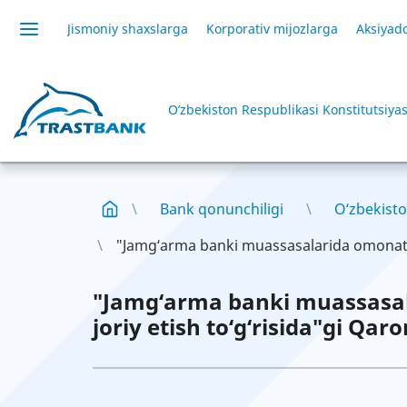
Jismoniy shaxslarga
Korporativ mijozlarga
Aksiyado
O’zbekiston Respublikasi Konstitutsiyas
Bank qonunchiligi
O‘zbekisto
"Jamg‘arma banki muassasalarida omonatn
"Jamg‘arma banki muassasal
joriy etish to‘g‘risida"gi Qaro