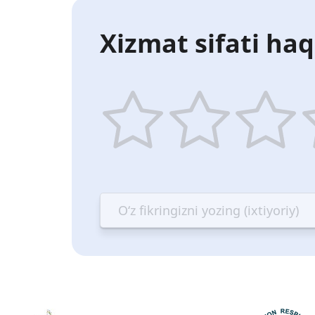
Xizmat sifati haq
1
2
3
4
star
stars
stars
st
—
—
—
—
Terrible
Bad
OK
G