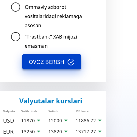
Ommaviy axborot
vositalaridagi reklamaga
asosan
“Trastbank” XAB mijozi
emasman
OVOZ BERISH
Valyutalar kurslari
Valyuta
Sotib olish
Sotish
MB kursi
USD
11870
12000
11886.72
EUR
13250
13820
13717.27