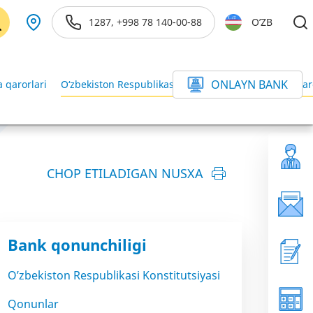
1287, +998 78 140-00-88
O’ZB
ONLAYN BANK
 qarorlari
O‘zbekiston Respublikasi Vazirlar Mahkamasining qar
CHOP ETILADIGAN NUSXA
Bank qonunchiligi
O’zbekiston Respublikasi Konstitutsiyasi
Qonunlar