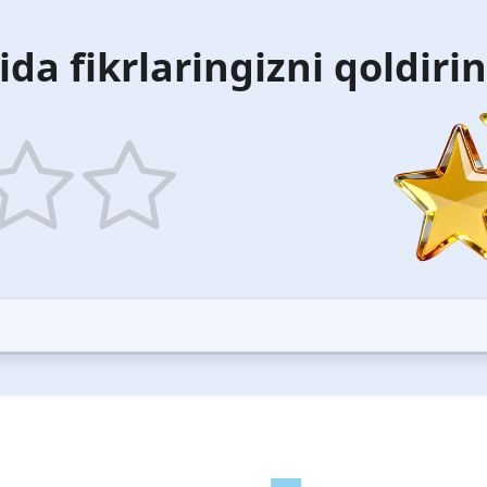
ida fikrlaringizni qoldiri
5
ars
stars
—
ood
Excellent