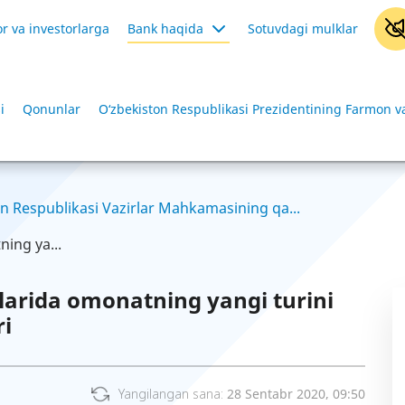
r va investorlarga
Bank haqida
Sotuvdagi mulklar
i
Qonunlar
O‘zbekiston Respublikasi Prezidentining Farmon va
n Respublikasi Vazirlar Mahkamasining qa...
ing ya...
arida omonatning yangi turini
ri
Yangilangan sana:
28 Sentabr 2020, 09:50