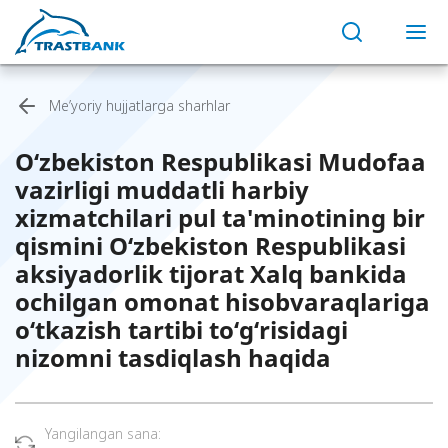
Me’yoriy hujjatlarga sharhlar
O‘zbekiston Respublikasi Mudofaa
vazirligi muddatli harbiy
xizmatchilari pul ta'minotining bir
qismini O‘zbekiston Respublikasi
aksiyadorlik tijorat Xalq bankida
ochilgan omonat hisobvaraqlariga
o‘tkazish tartibi to‘g‘risidagi
nizomni tasdiqlash haqida
Yangilangan sana: