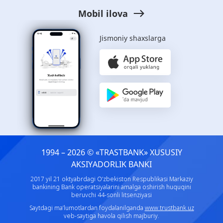
Mobil ilova
Jismoniy shaxslarga
1994 – 2026 © «TRASTBANK» ХUSUSIY
AKSIYADORLIK BANKI
2017 yil 21 oktyabrdagi O‘zbekiston Respublikasi Markaziy
bankining Bank operatsiyalarini amalga oshirish huquqini
beruvchi 44-sonli litsenziyasi
Saytdagi ma’lumotlardan foydalanilganda
www.trustbank.uz
veb-saytiga havola qilish majburiy.