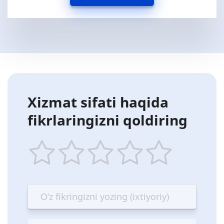
Xizmat sifati haqida
fikrlaringizni qoldiring
1
2
3
4
5
star
stars
stars
stars
stars
—
—
—
—
—
Terrible
Bad
OK
Good
Excellent