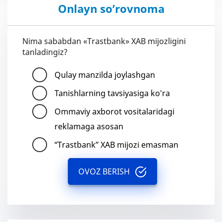
Onlayn so’rovnoma
Nima sababdan «Trastbank» XAB mijozligini
tanladingiz?
Qulay manzilda joylashgan
Tanishlarning tavsiyasiga ko'ra
Ommaviy axborot vositalaridagi
reklamaga asosan
“Trastbank” XAB mijozi emasman
OVOZ BERISH