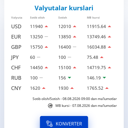
Valyutalar kurslari
Valyuta
Sotib olish
Sotish
MB kursi
USD
11940
12010
11915.64
EUR
13250
13850
13749.46
GBP
15750
16400
16034.88
JPY
60
100
75.48
CHF
14450
15100
14719.75
RUB
100
156
146.19
CNY
1620
1930
1765.52
Sotib olish/Sotish - 08.08.2026 09:00 dan ma’lumotlar
MB kursi - 07.08.2026 dan ma’lumotlar
KONVERTER