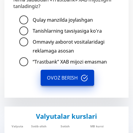
tanladingiz?
Qulay manzilda joylashgan
Tanishlarning tavsiyasiga ko'ra
Ommaviy axborot vositalaridagi
reklamaga asosan
“Trastbank” XAB mijozi emasman
OVOZ BERISH
Valyutalar kurslari
Valyuta
Sotib olish
Sotish
MB kursi