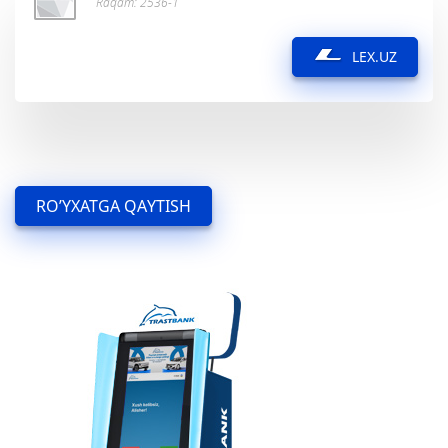
Raqam: 2536-1
LEX.UZ
RO’YXATGA QAYTISH