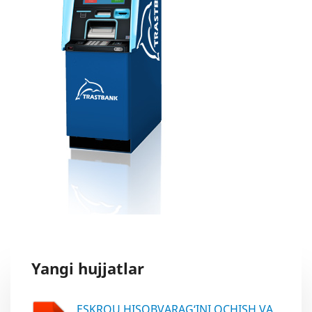
Yangi hujjatlar
ESKROU HISOBVARAG‘INI OCHISH VA