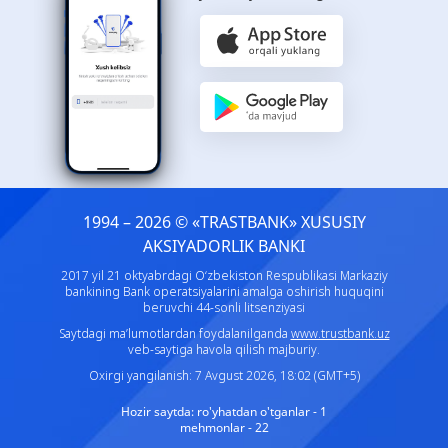
1994 – 2026 © «TRASTBANK» ХUSUSIY
AKSIYADORLIK BANKI
2017 yil 21 oktyabrdagi O‘zbekiston Respublikasi Markaziy
bankining Bank operatsiyalarini amalga oshirish huquqini
beruvchi 44-sonli litsenziyasi
Saytdagi ma’lumotlardan foydalanilganda
www.trustbank.uz
veb-saytiga havola qilish majburiy.
Oxirgi yangilanish: 7 Avgust 2026, 18:02 (GMT+5)
Hozir saytda:
ro'yhatdan o'tganlar - 1
mehmonlar - 22