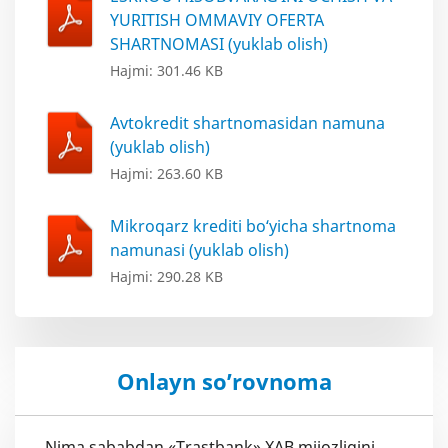
YURITISH OMMAVIY OFERTA
SHARTNOMASI (yuklab olish)
Hajmi: 301.46 KB
Avtokredit shartnomasidan namuna
(yuklab olish)
Hajmi: 263.60 KB
Mikroqarz krediti bo‘yicha shartnoma
namunasi (yuklab olish)
Hajmi: 290.28 KB
Onlayn so’rovnoma
Nima sababdan «Trastbank» XAB mijozligini