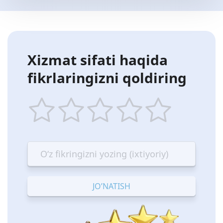
Xizmat sifati haqida
fikrlaringizni qoldiring
1
2
3
4
5
star
stars
stars
stars
stars
—
—
—
—
—
Terrible
Bad
OK
Good
Excellent