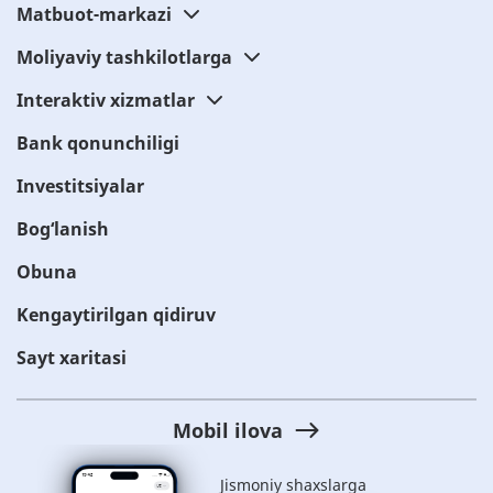
Matbuot-markazi
Moliyaviy tashkilotlarga
Interaktiv xizmatlar
Bank qonunchiligi
Investitsiyalar
Bog‘lanish
Obuna
Kengaytirilgan qidiruv
Sayt xaritasi
Mobil ilova
Jismoniy shaxslarga