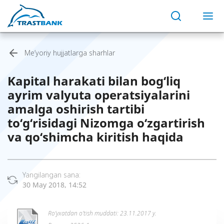
Me’yoriy hujjatlarga sharhlar
Kapital harakati bilan bog‘liq
ayrim valyuta operatsiyalarini
amalga oshirish tartibi
to‘g‘risidagi Nizomga o‘zgartirish
va qo‘shimcha kiritish haqida
Yangilangan sana:
30 May 2018, 14:52
Ro’yxatdan o’tish muddati: 23.11.2017 y.