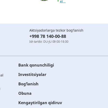
xi...
Aktsiyadorlarga tezkor bog'lanish
+998 78 140-00-88
Ish tartibi: DU-JU 09:00-18:00
Bank qonunchiligi
Investitsiyalar
ual
Bog‘lanish
g
Obuna
Kengaytirilgan qidiruv