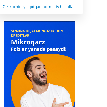
O‘z kuchini yo‘qotgan normativ hujjatlar