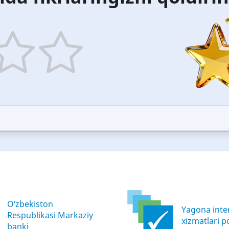
5
ars
stars
—
ood
Excellent
O‘zbekiston
Yagona inter
Respublikasi Markaziy
xizmatlari po
banki