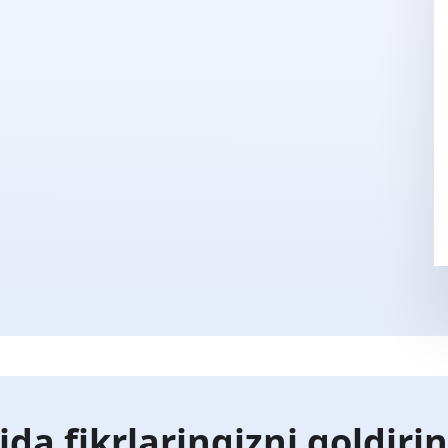
ida fikrlaringizni qoldiri