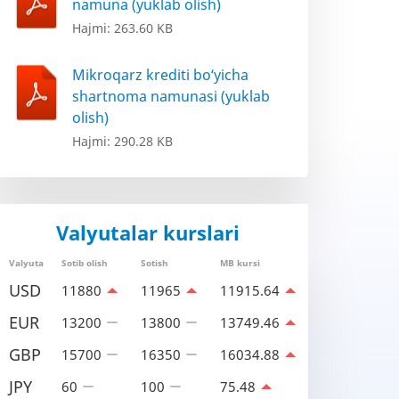
namuna (yuklab olish)
Hajmi: 263.60 KB
Mikroqarz krediti bo‘yicha
shartnoma namunasi (yuklab
olish)
Hajmi: 290.28 KB
Valyutalar kurslari
Valyuta
Sotib olish
Sotish
MB kursi
USD
11880
11965
11915.64
EUR
13200
13800
13749.46
GBP
15700
16350
16034.88
JPY
60
100
75.48