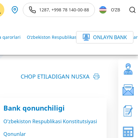
1287, +998 78 140-00-88
O’ZB
ONLAYN BANK
 qarorlari
O‘zbekiston Respublikasi Vazirlar Mahkamasining qar
CHOP ETILADIGAN NUSXA
Bank qonunchiligi
O’zbekiston Respublikasi Konstitutsiyasi
Qonunlar