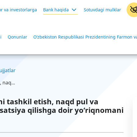
r va investorlarga
Bank haqida
Sotuvdagi mulklar
i
Qonunlar
O‘zbekiston Respublikasi Prezidentining Farmon va
ujjatlar
, naq...
i tashkil etish, naqd pul va
atsiya qilishga doir yo‘riqnomani