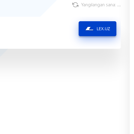
Yangilangan sana:
...
LEX.UZ