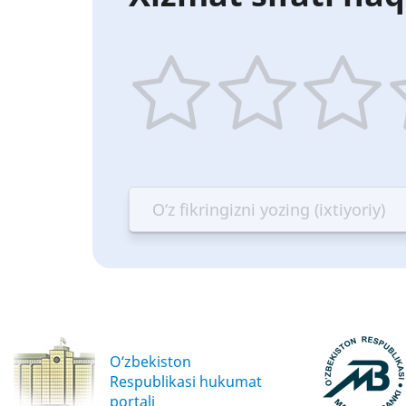
1
2
3
4
star
stars
stars
st
—
—
—
—
Terrible
Bad
OK
G
O‘zbekiston
Respublikasi hukumat
portali