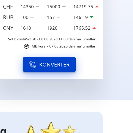
CHF
14350
15000
14719.75
RUB
100
157
146.19
CNY
1610
1920
1765.52
Sotib olish/Sotish - 06.08.2026 11:00 dan ma’lumotlar
MB kursi - 07.08.2026 dan ma’lumotlar
KONVERTER
ng