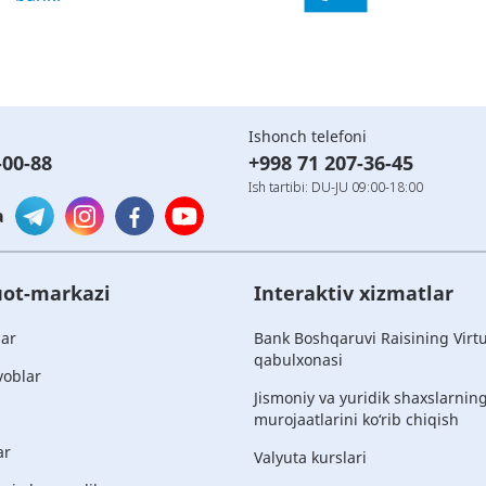
Ishonch telefoni
-00-88
+998 71 207-36-45
Ish tartibi: DU-JU 09:00-18:00
a
ot-markazi
Interaktiv xizmatlar
lar
Bank Boshqaruvi Raisining Virt
qabulxonasi
voblar
Jismoniy va yuridik shaxslarnin
murojaatlarini ko‘rib chiqish
ar
Valyuta kurslari