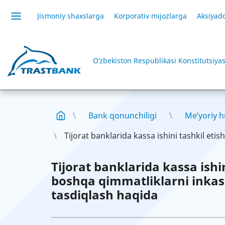
Jismoniy shaxslarga
Korporativ mijozlarga
Aksiyado
O’zbekiston Respublikasi Konstitutsiyas
Bank qonunchiligi
Me’yoriy h
Tijorat banklarida kassa ishini tashkil etish
Tijorat banklarida kassa ishin
boshqa qimmatliklarni inkass
tasdiqlash haqida