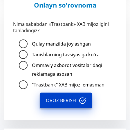
Onlayn so’rovnoma
Nima sababdan «Trastbank» XAB mijozligini
tanladingiz?
Qulay manzilda joylashgan
Tanishlarning tavsiyasiga ko'ra
Ommaviy axborot vositalaridagi
reklamaga asosan
“Trastbank” XAB mijozi emasman
OVOZ BERISH