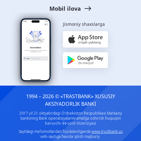
Mobil ilova
Jismoniy shaxslarga
1994 – 2026 © «TRASTBANK» ХUSUSIY
AKSIYADORLIK BANKI
2017 yil 21 oktyabrdagi O‘zbekiston Respublikasi Markaziy
bankining Bank operatsiyalarini amalga oshirish huquqini
beruvchi 44-sonli litsenziyasi
Saytdagi ma’lumotlardan foydalanilganda
www.trustbank.uz
veb-saytiga havola qilish majburiy.