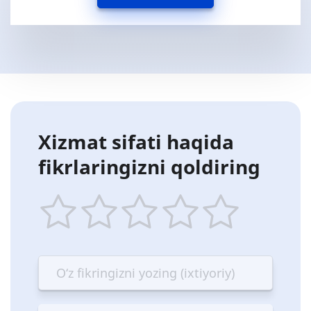
Xizmat sifati haqida
fikrlaringizni qoldiring
1
2
3
4
5
star
stars
stars
stars
stars
—
—
—
—
—
Terrible
Bad
OK
Good
Excellent