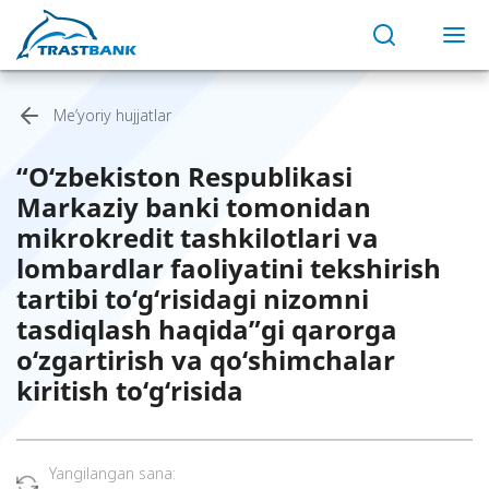
Me’yoriy hujjatlar
“O‘zbekiston Respublikasi
Markaziy banki tomonidan
mikrokredit tashkilotlari va
lombardlar faoliyatini tekshirish
tartibi to‘g‘risidagi nizomni
tasdiqlash haqida”gi qarorga
o‘zgartirish va qo‘shimchalar
kiritish to‘g‘risida
Yangilangan sana: