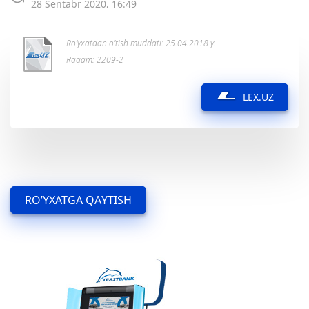
28 Sentabr 2020, 16:49
Ro’yxatdan o’tish muddati: 25.04.2018 y.
Raqam: 2209-2
LEX.UZ
RO’YXATGA QAYTISH