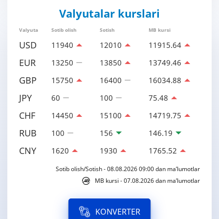
Valyutalar kurslari
Valyuta
Sotib olish
Sotish
MB kursi
USD
11940
12010
11915.64
EUR
13250
13850
13749.46
GBP
15750
16400
16034.88
JPY
60
100
75.48
CHF
14450
15100
14719.75
RUB
100
156
146.19
CNY
1620
1930
1765.52
Sotib olish/Sotish - 08.08.2026 09:00 dan ma’lumotlar
MB kursi - 07.08.2026 dan ma’lumotlar
KONVERTER