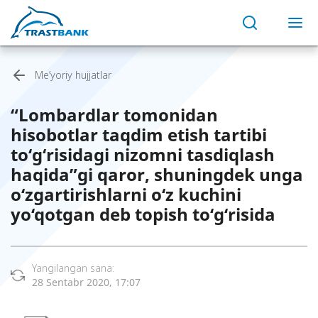
Me’yoriy hujjatlar
“Lombardlar tomonidan
hisobotlar taqdim etish tartibi
to‘g‘risidagi nizomni tasdiqlash
haqida”gi qaror, shuningdek unga
o‘zgartirishlarni o‘z kuchini
yo‘qotgan deb topish to‘g‘risida
Yangilangan sana:
28 Sentabr 2020, 17:07