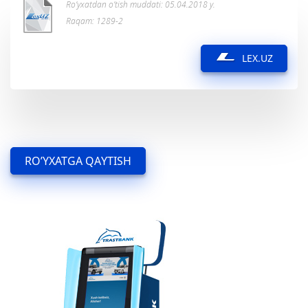
Ro’yxatdan o’tish muddati: 05.04.2018 y.
Raqam: 1289-2
LEX.UZ
RO’YXATGA QAYTISH