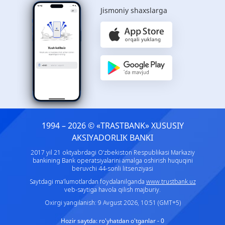
Jismoniy shaxslarga
1994 – 2026 © «TRASTBANK» ХUSUSIY
AKSIYADORLIK BANKI
2017 yil 21 oktyabrdagi O‘zbekiston Respublikasi Markaziy
bankining Bank operatsiyalarini amalga oshirish huquqini
beruvchi 44-sonli litsenziyasi
Saytdagi ma’lumotlardan foydalanilganda
www.trustbank.uz
veb-saytiga havola qilish majburiy.
Oxirgi yangilanish: 9 Avgust 2026, 10:51 (GMT+5)
Hozir saytda:
ro'yhatdan o'tganlar - 0