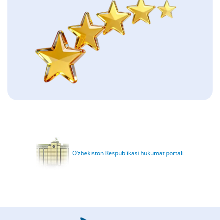
O‘zbekiston Respublikasi hukumat portali