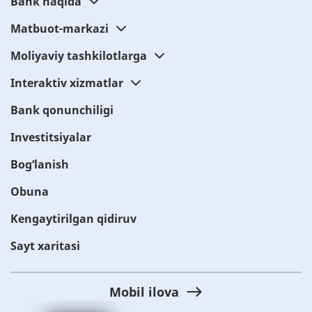
Bank haqida
Matbuot-markazi
Moliyaviy tashkilotlarga
Interaktiv xizmatlar
Bank qonunchiligi
Investitsiyalar
Bog‘lanish
Obuna
Kengaytirilgan qidiruv
Sayt xaritasi
Mobil ilova