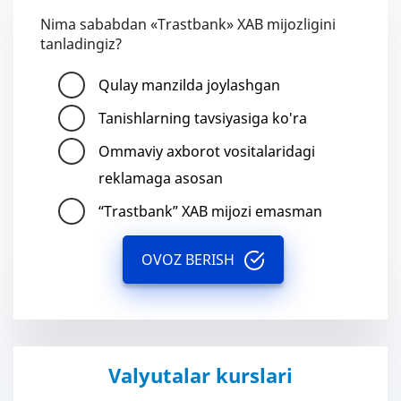
Nima sababdan «Trastbank» XAB mijozligini
tanladingiz?
Qulay manzilda joylashgan
Tanishlarning tavsiyasiga ko'ra
Ommaviy axborot vositalaridagi
reklamaga asosan
“Trastbank” XAB mijozi emasman
OVOZ BERISH
Valyutalar kurslari