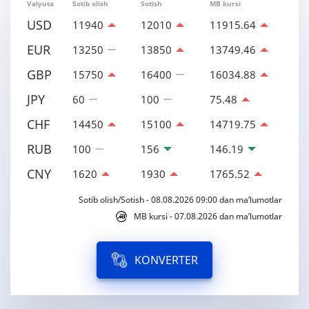
Valyuta
Sotib olish
Sotish
MB kursi
USD
11940
12010
11915.64
EUR
13250
13850
13749.46
GBP
15750
16400
16034.88
JPY
60
100
75.48
CHF
14450
15100
14719.75
RUB
100
156
146.19
CNY
1620
1930
1765.52
Sotib olish/Sotish - 08.08.2026 09:00 dan ma’lumotlar
MB kursi - 07.08.2026 dan ma’lumotlar
KONVERTER