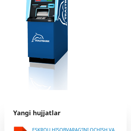
Yangi hujjatlar
ESKROU HISOBVARAG‘INI OCHISH VA