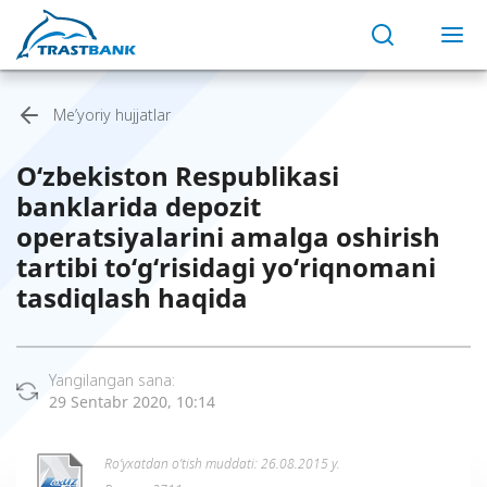
Me’yoriy hujjatlar
O‘zbekiston Respublikasi
banklarida depozit
operatsiyalarini amalga oshirish
tartibi to‘g‘risidagi yo‘riqnomani
tasdiqlash haqida
Yangilangan sana:
29 Sentabr 2020, 10:14
Ro’yxatdan o’tish muddati: 26.08.2015 y.