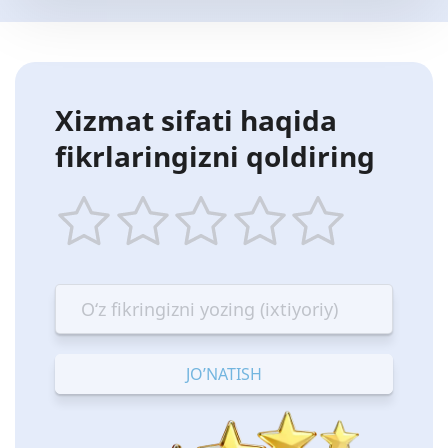
Xizmat sifati haqida
fikrlaringizni qoldiring
1
2
3
4
5
star
stars
stars
stars
stars
—
—
—
—
—
Terrible
Bad
OK
Good
Excellent