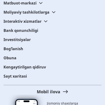
Matbuot-markazi
Moliyaviy tashkilotlarga
Interaktiv xizmatlar
Bank qonunchiligi
Investitsiyalar
Bog‘lanish
Obuna
Kengaytirilgan qidiruv
Sayt xaritasi
Mobil ilova
Jismoniy shaxslarga