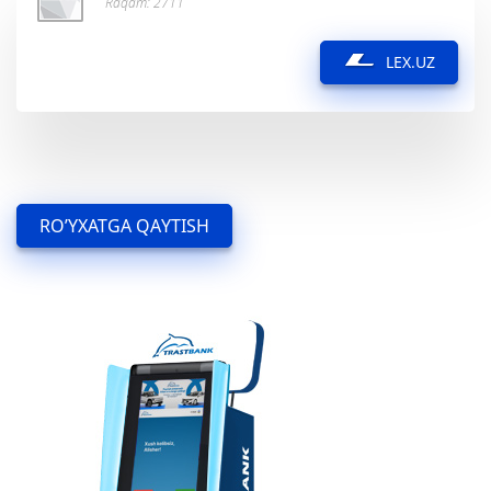
Raqam: 2711
LEX.UZ
RO’YXATGA QAYTISH