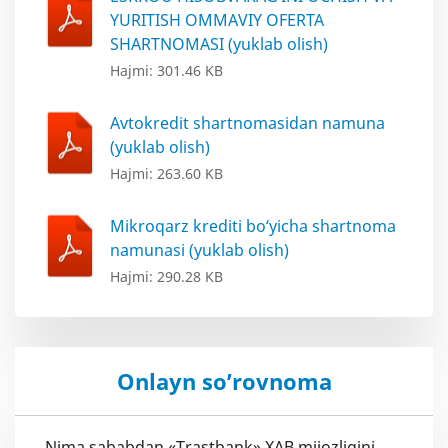
YURITISH OMMAVIY OFERTA
SHARTNOMASI (yuklab olish)
Hajmi: 301.46 KB
Avtokredit shartnomasidan namuna
(yuklab olish)
Hajmi: 263.60 KB
Mikroqarz krediti bo‘yicha shartnoma
namunasi (yuklab olish)
Hajmi: 290.28 KB
Onlayn so’rovnoma
Nima sababdan «Trastbank» XAB mijozligini