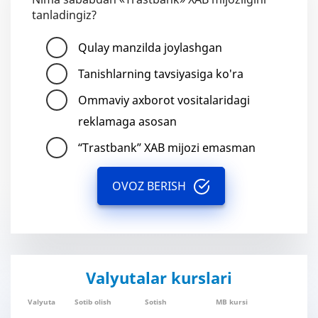
tanladingiz?
Qulay manzilda joylashgan
Tanishlarning tavsiyasiga ko'ra
Ommaviy axborot vositalaridagi
reklamaga asosan
“Trastbank” XAB mijozi emasman
OVOZ BERISH
Valyutalar kurslari
Valyuta
Sotib olish
Sotish
MB kursi