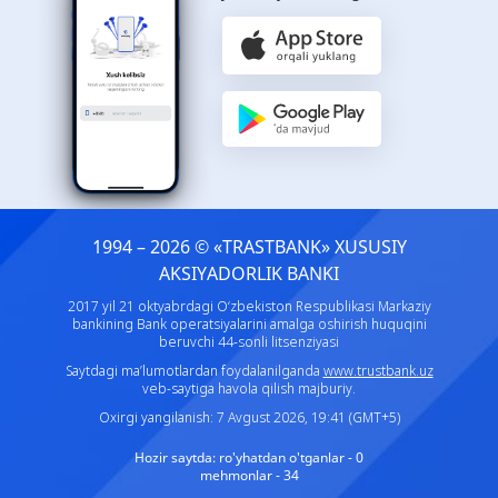
1994 – 2026 © «TRASTBANK» ХUSUSIY
AKSIYADORLIK BANKI
2017 yil 21 oktyabrdagi O‘zbekiston Respublikasi Markaziy
bankining Bank operatsiyalarini amalga oshirish huquqini
beruvchi 44-sonli litsenziyasi
Saytdagi ma’lumotlardan foydalanilganda
www.trustbank.uz
veb-saytiga havola qilish majburiy.
Oxirgi yangilanish: 7 Avgust 2026, 19:41 (GMT+5)
Hozir saytda:
ro'yhatdan o'tganlar - 0
mehmonlar - 34