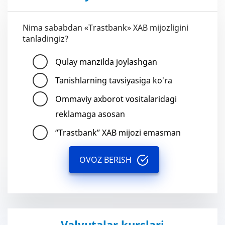
Nima sababdan «Trastbank» XAB mijozligini
tanladingiz?
Qulay manzilda joylashgan
Tanishlarning tavsiyasiga ko'ra
Ommaviy axborot vositalaridagi
reklamaga asosan
“Trastbank” XAB mijozi emasman
OVOZ BERISH
Valyutalar kurslari