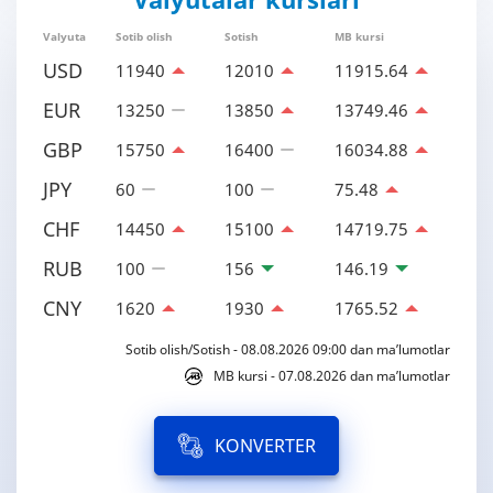
Valyuta
Sotib olish
Sotish
MB kursi
USD
11940
12010
11915.64
EUR
13250
13850
13749.46
GBP
15750
16400
16034.88
JPY
60
100
75.48
CHF
14450
15100
14719.75
RUB
100
156
146.19
CNY
1620
1930
1765.52
Sotib olish/Sotish - 08.08.2026 09:00 dan ma’lumotlar
MB kursi - 07.08.2026 dan ma’lumotlar
KONVERTER