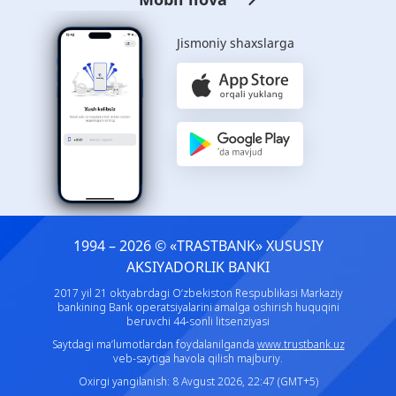
Jismoniy shaxslarga
1994 – 2026 © «TRASTBANK» ХUSUSIY
AKSIYADORLIK BANKI
2017 yil 21 oktyabrdagi O‘zbekiston Respublikasi Markaziy
bankining Bank operatsiyalarini amalga oshirish huquqini
beruvchi 44-sonli litsenziyasi
Saytdagi ma’lumotlardan foydalanilganda
www.trustbank.uz
veb-saytiga havola qilish majburiy.
Oxirgi yangilanish: 8 Avgust 2026, 22:47 (GMT+5)