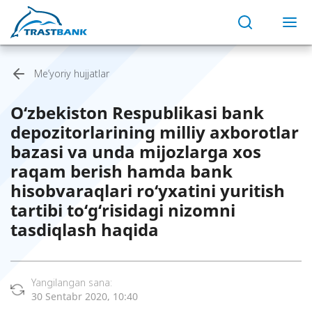
Me’yoriy hujjatlar
O‘zbekiston Respublikasi bank
depozitorlarining milliy axborotlar
bazasi va unda mijozlarga xos
raqam berish hamda bank
hisobvaraqlari ro‘yxatini yuritish
tartibi to‘g‘risidagi nizomni
tasdiqlash haqida
Yangilangan sana:
30 Sentabr 2020, 10:40