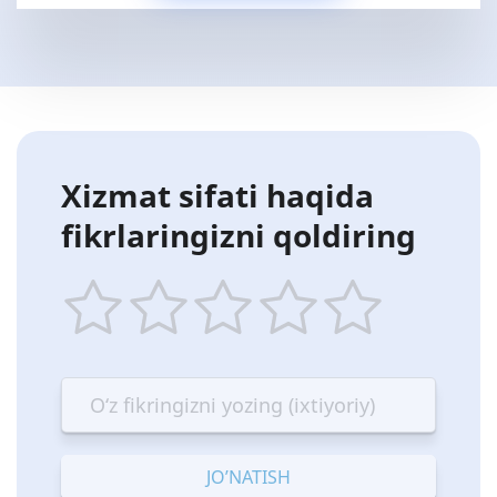
Xizmat sifati haqida
fikrlaringizni qoldiring
1
2
3
4
5
star
stars
stars
stars
stars
—
—
—
—
—
Terrible
Bad
OK
Good
Excellent