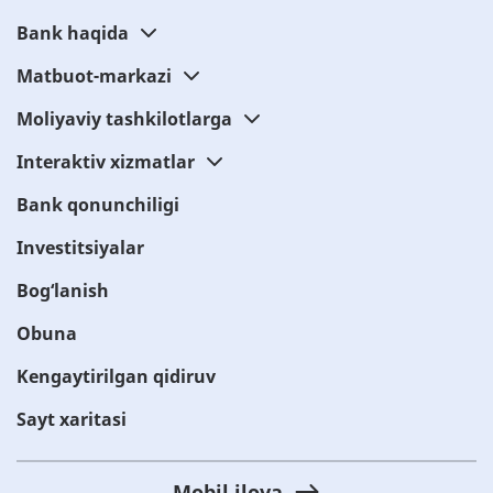
Bank haqida
Matbuot-markazi
Moliyaviy tashkilotlarga
Interaktiv xizmatlar
Bank qonunchiligi
Investitsiyalar
Bog‘lanish
Obuna
Kengaytirilgan qidiruv
Sayt xaritasi
Mobil ilova