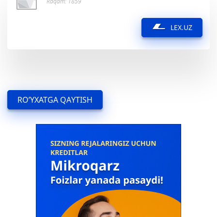
Raqam: 1859
LEX.UZ
RO’YXATGA QAYTISH