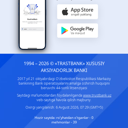
1994 – 2026 © «TRASTBANK» ХUSUSIY
AKSIYADORLIK BANKI
2017 yil 21 oktyabrdagi O‘zbekiston Respublikasi Markaziy
bankining Bank operatsiyalarini amalga oshirish huquqini
beruvchi 44-sonli litsenziyasi
Saytdagi ma’lumotlardan foydalanilganda
www.trustbank.uz
veb-saytiga havola qilish majburiy.
Oxirgi yangilanish: 6 Avgust 2026, 07:29 (GMT+5)
Hozir saytda:
ro'yhatdan o'tganlar - 0
mehmonlar - 39