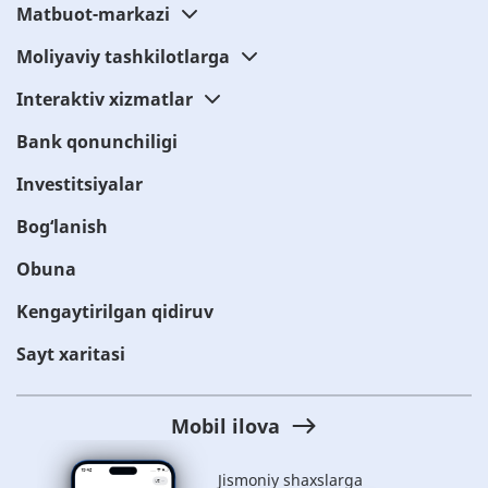
Matbuot-markazi
Moliyaviy tashkilotlarga
Interaktiv xizmatlar
Bank qonunchiligi
Investitsiyalar
Bog‘lanish
Obuna
Kengaytirilgan qidiruv
Sayt xaritasi
Mobil ilova
Jismoniy shaxslarga