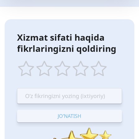
Xizmat sifati haqida
fikrlaringizni qoldiring
1
2
3
4
5
star
stars
stars
stars
stars
—
—
—
—
—
Terrible
Bad
OK
Good
Excellent