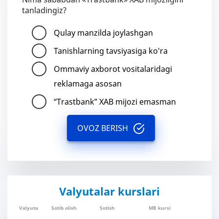
tanladingiz?
Qulay manzilda joylashgan
Tanishlarning tavsiyasiga ko'ra
Ommaviy axborot vositalaridagi
reklamaga asosan
“Trastbank” XAB mijozi emasman
OVOZ BERISH
Valyutalar kurslari
Valyuta
Sotib olish
Sotish
MB kursi