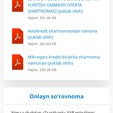
YURITISH OMMAVIY OFERTA
SHARTNOMASI (yuklab olish)
Hajmi: 301.46 KB
Avtokredit shartnomasidan namuna
(yuklab olish)
Hajmi: 263.60 KB
Mikroqarz krediti bo‘yicha shartnoma
namunasi (yuklab olish)
Hajmi: 290.28 KB
Onlayn so’rovnoma
Nima sababdan «Trastbank» XAB mijozligini