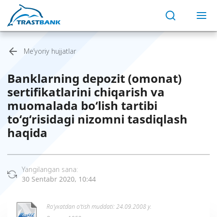
Me’yoriy hujjatlar
Banklarning depozit (omonat)
sertifikatlarini chiqarish va
muomalada bo‘lish tartibi
to‘g‘risidagi nizomni tasdiqlash
haqida
Yangilangan sana:
30 Sentabr 2020, 10:44
Ro’yxatdan o’tish muddati: 24.09.2008 y.