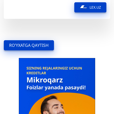
LEX.UZ
RO’YXATGA QAYTISH