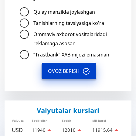
Qulay manzilda joylashgan
Tanishlarning tavsiyasiga ko'ra
Ommaviy axborot vositalaridagi
reklamaga asosan
“Trastbank” XAB mijozi emasman
OVOZ BERISH
Valyutalar kurslari
Valyuta
Sotib olish
Sotish
MB kursi
USD
11940
12010
11915.64