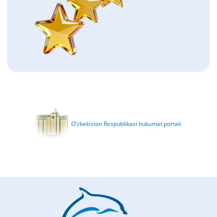
O‘zbekiston Respublikasi hukumat portali