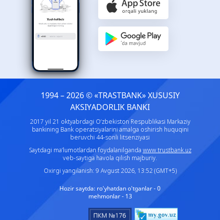
1994 – 2026 © «TRASTBANK» ХUSUSIY
AKSIYADORLIK BANKI
2017 yil 21 oktyabrdagi O‘zbekiston Respublikasi Markaziy
bankining Bank operatsiyalarini amalga oshirish huquqini
beruvchi 44-sonli litsenziyasi
Saytdagi ma’lumotlardan foydalanilganda
www.trustbank.uz
veb-saytiga havola qilish majburiy.
Oxirgi yangilanish: 9 Avgust 2026, 13:52 (GMT+5)
Hozir saytda:
ro'yhatdan o'tganlar - 0
mehmonlar - 13