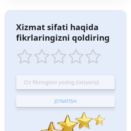
Xizmat sifati haqida
fikrlaringizni qoldiring
1
2
3
4
5
star
stars
stars
stars
stars
—
—
—
—
—
Terrible
Bad
OK
Good
Excellent