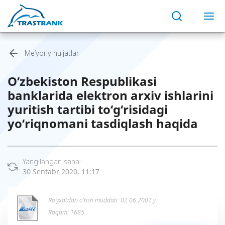
Me’yoriy hujjatlar
O‘zbekiston Respublikasi
banklarida elektron arxiv ishlarini
yuritish tartibi to‘g‘risidagi
yo‘riqnomani tasdiqlash haqida
Yangilangan sana:
30 Sentabr 2020, 11:17
Ro’yxatdan o’tish muddati: 02.06.2007 y.
Raqam: 1685