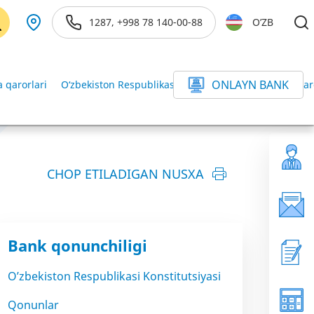
1287, +998 78 140-00-88
O’ZB
ONLAYN BANK
 qarorlari
O‘zbekiston Respublikasi Vazirlar Mahkamasining qar
CHOP ETILADIGAN NUSXA
Bank qonunchiligi
O’zbekiston Respublikasi Konstitutsiyasi
Qonunlar