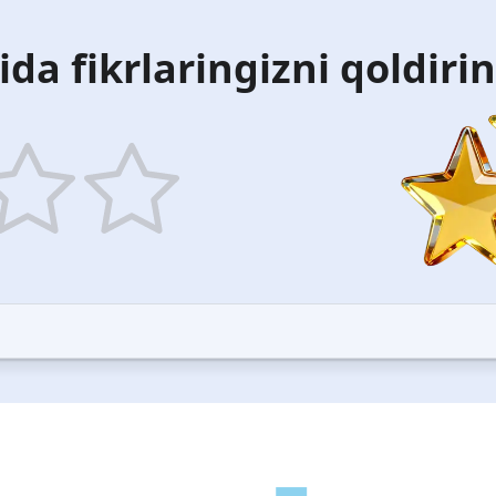
ida fikrlaringizni qoldiri
5
ars
stars
—
ood
Excellent