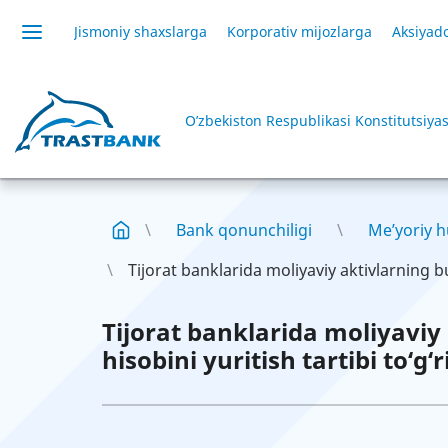
Jismoniy shaxslarga
Korporativ mijozlarga
Aksiyado
O’zbekiston Respublikasi Konstitutsiyas
Bank qonunchiligi
Me’yoriy h
Tijorat banklarida moliyaviy aktivlarning bu
Tijorat banklarida moliyaviy
hisobini yuritish tartibi to‘g