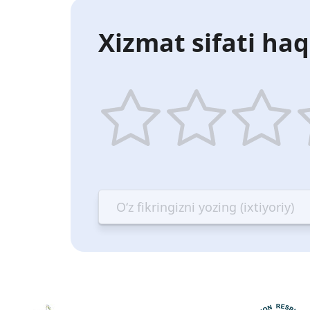
Xizmat sifati haq
1
2
3
4
star
stars
stars
st
—
—
—
—
Terrible
Bad
OK
G