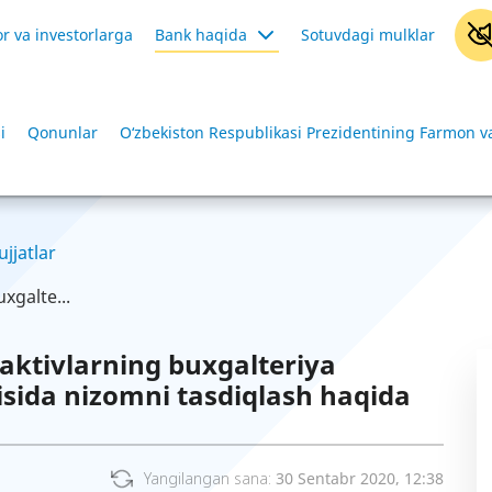
r va investorlarga
Bank haqida
Sotuvdagi mulklar
i
Qonunlar
O‘zbekiston Respublikasi Prezidentining Farmon va
ujjatlar
xgalte...
 aktivlarning buxgalteriya
‘risida nizomni tasdiqlash haqida
Yangilangan sana:
30 Sentabr 2020, 12:38