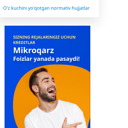
O‘z kuchini yo‘qotgan normativ hujjatlar