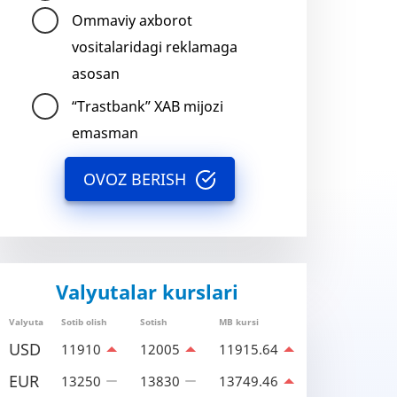
Ommaviy axborot
vositalaridagi reklamaga
asosan
“Trastbank” XAB mijozi
emasman
OVOZ BERISH
Valyutalar kurslari
Valyuta
Sotib olish
Sotish
MB kursi
USD
11910
12005
11915.64
EUR
13250
13830
13749.46