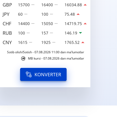
GBP
15700
16400
16034.88
JPY
60
100
75.48
CHF
14400
15050
14719.75
RUB
100
157
146.19
CNY
1615
1925
1765.52
Sotib olish/Sotish - 07.08.2026 11:00 dan ma’lumotlar
MB kursi - 07.08.2026 dan ma’lumotlar
KONVERTER