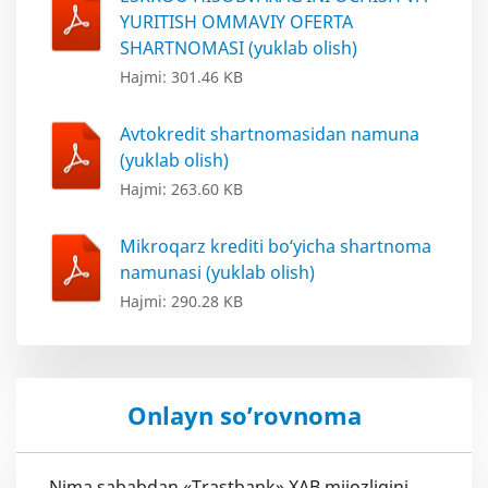
YURITISH OMMAVIY OFERTA
SHARTNOMASI (yuklab olish)
Hajmi: 301.46 KB
Avtokredit shartnomasidan namuna
(yuklab olish)
Hajmi: 263.60 KB
Mikroqarz krediti bo‘yicha shartnoma
namunasi (yuklab olish)
Hajmi: 290.28 KB
Onlayn so’rovnoma
Nima sababdan «Trastbank» XAB mijozligini