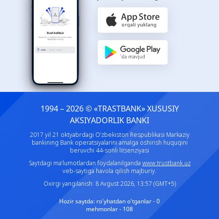
1994 – 2026 © «TRASTBANK» ХUSUSIY
AKSIYADORLIK BANKI
2017 yil 21 oktyabrdagi O‘zbekiston Respublikasi Markaziy
bankining Bank operatsiyalarini amalga oshirish huquqini
beruvchi 44-sonli litsenziyasi
Saytdagi ma’lumotlardan foydalanilganda
www.trustbank.uz
veb-saytiga havola qilish majburiy.
Oxirgi yangilanish: 8 Avgust 2026, 13:57 (GMT+5)
Hozir saytda:
ro'yhatdan o'tganlar - 0
mehmonlar - 108