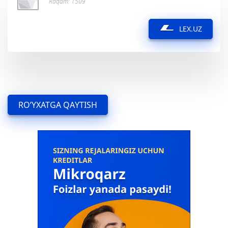
Raqam: 1509
LEX.UZ
RO’YXATGA QAYTISH