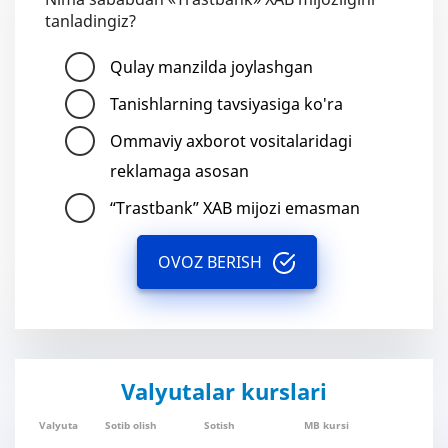
tanladingiz?
Qulay manzilda joylashgan
Tanishlarning tavsiyasiga ko'ra
Ommaviy axborot vositalaridagi
reklamaga asosan
“Trastbank” XAB mijozi emasman
OVOZ BERISH
Valyutalar kurslari
Valyuta
Sotib olish
Sotish
MB kursi