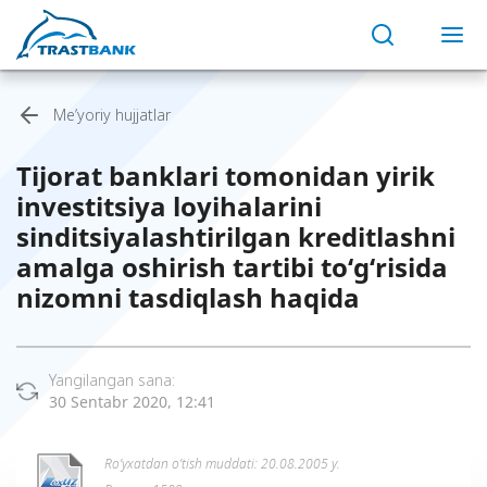
Me’yoriy hujjatlar
Tijorat banklari tomonidan yirik
investitsiya loyihalarini
sinditsiyalashtirilgan kreditlashni
amalga oshirish tartibi to‘g‘risida
nizomni tasdiqlash haqida
Yangilangan sana:
30 Sentabr 2020, 12:41
Ro’yxatdan o’tish muddati: 20.08.2005 y.