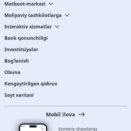
Matbuot-markazi
Moliyaviy tashkilotlarga
Interaktiv xizmatlar
Bank qonunchiligi
Investitsiyalar
Bog‘lanish
Obuna
Kengaytirilgan qidiruv
Sayt xaritasi
Mobil ilova
Jismoniy shaxslarga