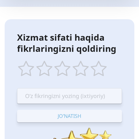
Xizmat sifati haqida
fikrlaringizni qoldiring
1
2
3
4
5
star
stars
stars
stars
stars
—
—
—
—
—
Terrible
Bad
OK
Good
Excellent