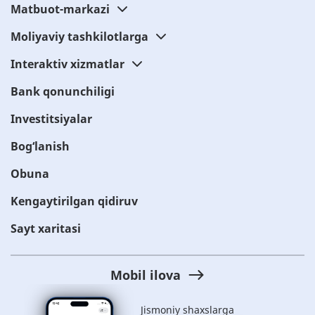
Matbuot-markazi
Moliyaviy tashkilotlarga
Interaktiv xizmatlar
Bank qonunchiligi
Investitsiyalar
Bog‘lanish
Obuna
Kengaytirilgan qidiruv
Sayt xaritasi
Mobil ilova
Jismoniy shaxslarga