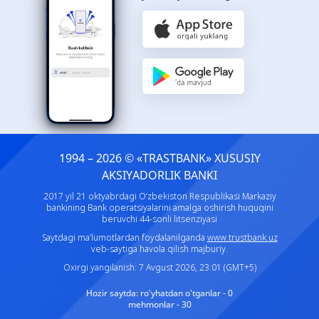
1994 – 2026 © «TRASTBANK» ХUSUSIY
AKSIYADORLIK BANKI
2017 yil 21 oktyabrdagi O‘zbekiston Respublikasi Markaziy
bankining Bank operatsiyalarini amalga oshirish huquqini
beruvchi 44-sonli litsenziyasi
Saytdagi ma’lumotlardan foydalanilganda
www.trustbank.uz
veb-saytiga havola qilish majburiy.
Oxirgi yangilanish: 7 Avgust 2026, 23:01 (GMT+5)
Hozir saytda:
ro'yhatdan o'tganlar - 0
mehmonlar - 30