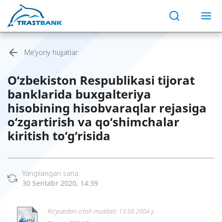
Me’yoriy hujjatlar
O‘zbekiston Respublikasi tijorat
banklarida buxgalteriya
hisobining hisobvaraqlar rejasiga
o‘zgartirish va qo‘shimchalar
kiritish to‘g‘risida
Yangilangan sana:
30 Sentabr 2020, 14:39
Ro’yxatdan o’tish muddati: 13.08.2004 y.