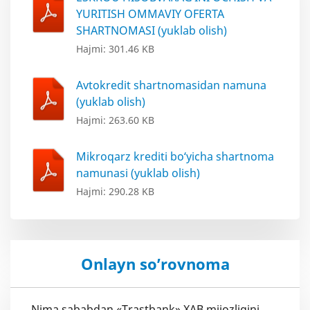
YURITISH OMMAVIY OFERTA
SHARTNOMASI (yuklab olish)
Hajmi: 301.46 KB
Avtokredit shartnomasidan namuna
(yuklab olish)
Hajmi: 263.60 KB
Mikroqarz krediti bo‘yicha shartnoma
namunasi (yuklab olish)
Hajmi: 290.28 KB
Onlayn so’rovnoma
Nima sababdan «Trastbank» XAB mijozligini