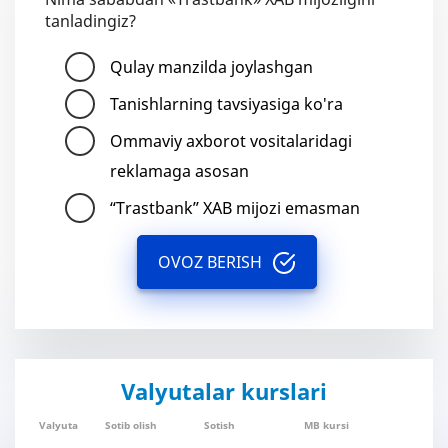
tanladingiz?
Qulay manzilda joylashgan
Tanishlarning tavsiyasiga ko'ra
Ommaviy axborot vositalaridagi
reklamaga asosan
“Trastbank” XAB mijozi emasman
OVOZ BERISH
Valyutalar kurslari
Valyuta
Sotib olish
Sotish
MB kursi