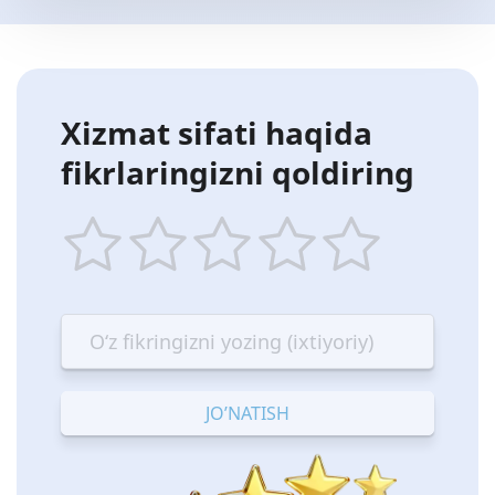
Xizmat sifati haqida
fikrlaringizni qoldiring
1
2
3
4
5
star
stars
stars
stars
stars
—
—
—
—
—
Terrible
Bad
OK
Good
Excellent