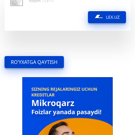
Raqam: 773-17
LEX.UZ
RO’YXATGA QAYTISH