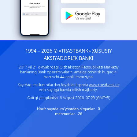
1994 – 2026 © «TRASTBANK» ХUSUSIY
AKSIYADORLIK BANKI
2017 yil 21 oktyabrdagi O‘zbekiston Respublikasi Markaziy
bankining Bank operatsiyalarini amalga oshirish huquqini
beruvchi 44-sonli litsenziyasi
Saytdagi ma’lumotlardan foydalanilganda
www.trustbank.uz
veb-saytiga havola qilish majburiy.
Oxirgi yangilanish: 6 Avgust 2026, 07:29 (GMT+5)
Hozir saytda:
ro'yhatdan o'tganlar - 0
mehmonlar - 26