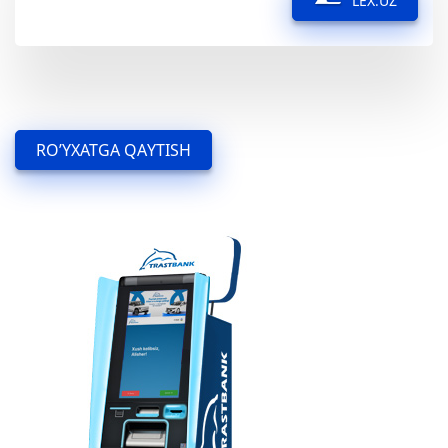
LEX.UZ
RO’YXATGA QAYTISH