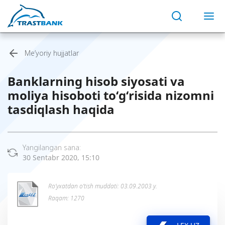
Me’yoriy hujjatlar
Banklarning hisob siyosati va
moliya hisoboti to‘g‘risida nizomni
tasdiqlash haqida
Yangilangan sana:
30 Sentabr 2020, 15:10
Ro’yxatdan o’tish muddati: 03.09.2003 y.
Raqam: 1270