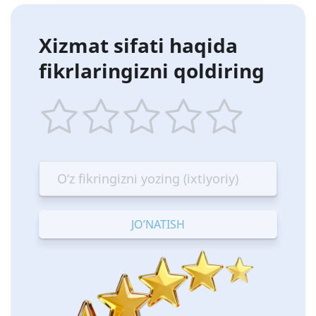
Xizmat sifati haqida
fikrlaringizni qoldiring
1
2
3
4
5
star
stars
stars
stars
stars
—
—
—
—
—
Terrible
Bad
OK
Good
Excellent