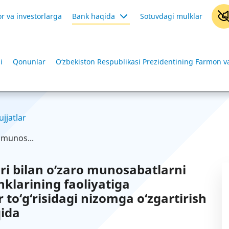
r va investorlarga
Bank haqida
Sotuvdagi mulklar
i
Qonunlar
O‘zbekiston Respublikasi Prezidentining Farmon va
ujjatlar
o munos...
ari bilan o‘zaro munosabatlarni
nklarining faoliyatiga
 to‘g‘risidagi nizomga o‘zgartirish
qida