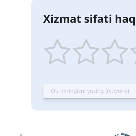
Xizmat sifati haq
1
2
3
4
star
stars
stars
st
—
—
—
—
Terrible
Bad
OK
G