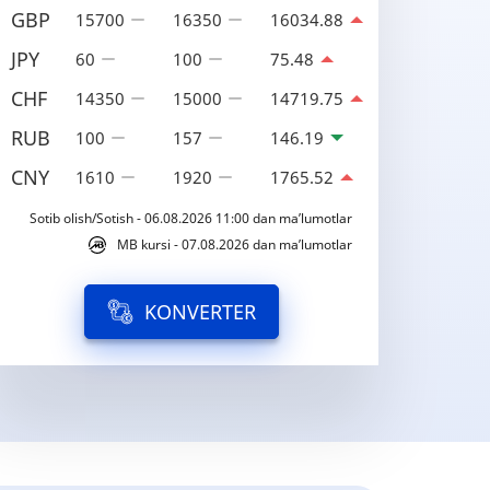
GBP
15700
16350
16034.88
JPY
60
100
75.48
CHF
14350
15000
14719.75
RUB
100
157
146.19
CNY
1610
1920
1765.52
Sotib olish/Sotish - 06.08.2026 11:00 dan ma’lumotlar
MB kursi - 07.08.2026 dan ma’lumotlar
KONVERTER