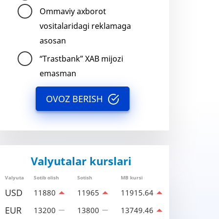
Ommaviy axborot
vositalaridagi reklamaga
asosan
“Trastbank” XAB mijozi
emasman
OVOZ BERISH
Valyutalar kurslari
Valyuta
Sotib olish
Sotish
MB kursi
USD
11880
11965
11915.64
EUR
13200
13800
13749.46