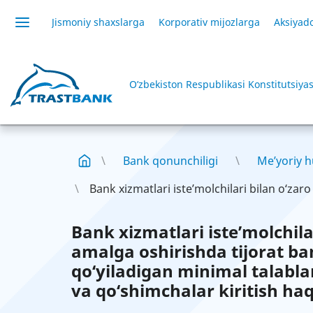
Jismoniy shaxslarga
Korporativ mijozlarga
Aksiyado
O’zbekiston Respublikasi Konstitutsiyas
Bank qonunchiligi
Me’yoriy h
Bank xizmatlari iste’molchilari bilan o‘zar
Bank xizmatlari iste’molchil
amalga oshirishda tijorat ba
qo‘yiladigan minimal talablar
va qo‘shimchalar kiritish ha