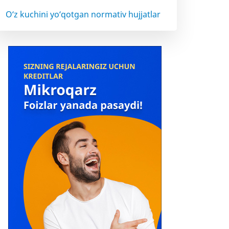
O‘z kuchini yo‘qotgan normativ hujjatlar