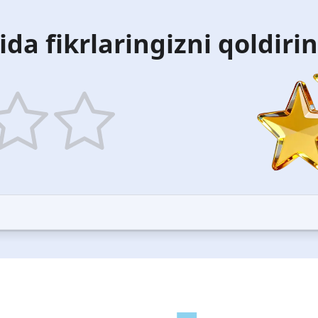
ida fikrlaringizni qoldiri
5
ars
stars
—
ood
Excellent