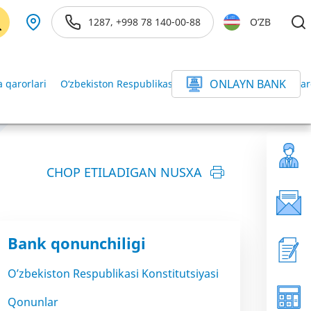
1287, +998 78 140-00-88
O’ZB
ONLAYN BANK
 qarorlari
O‘zbekiston Respublikasi Vazirlar Mahkamasining qar
CHOP ETILADIGAN NUSXA
Bank qonunchiligi
O’zbekiston Respublikasi Konstitutsiyasi
Qonunlar