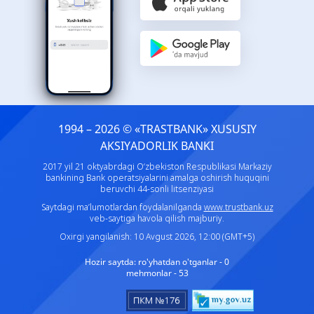
1994 – 2026 © «TRASTBANK» ХUSUSIY
AKSIYADORLIK BANKI
2017 yil 21 oktyabrdagi O‘zbekiston Respublikasi Markaziy
bankining Bank operatsiyalarini amalga oshirish huquqini
beruvchi 44-sonli litsenziyasi
Saytdagi ma’lumotlardan foydalanilganda
www.trustbank.uz
veb-saytiga havola qilish majburiy.
Oxirgi yangilanish: 10 Avgust 2026, 12:00 (GMT+5)
Hozir saytda:
ro'yhatdan o'tganlar - 0
mehmonlar - 53