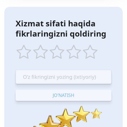
Xizmat sifati haqida
fikrlaringizni qoldiring
1
2
3
4
5
star
stars
stars
stars
stars
—
—
—
—
—
Terrible
Bad
OK
Good
Excellent