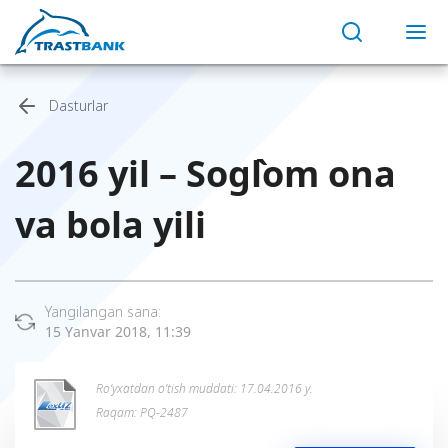
Dasturlar
2016 yil – Sog`lom ona
va bola yili
Yangilangan sana:
15 Yanvar 2018, 11:39
Ro’yxatdan o’tish muddati: 17.04.2016 y.
Raqam: PQ-2487