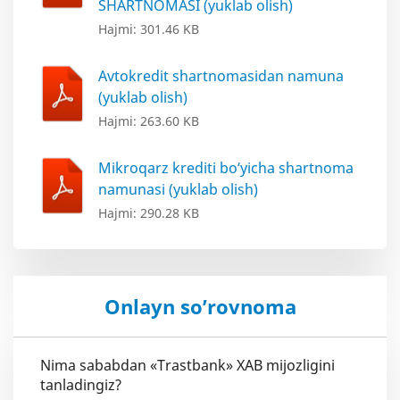
SHARTNOMASI (yuklab olish)
Hajmi: 301.46 KB
Avtokredit shartnomasidan namuna
(yuklab olish)
Hajmi: 263.60 KB
Mikroqarz krediti bo‘yicha shartnoma
namunasi (yuklab olish)
Hajmi: 290.28 KB
Onlayn so’rovnoma
Nima sababdan «Trastbank» XAB mijozligini
tanladingiz?