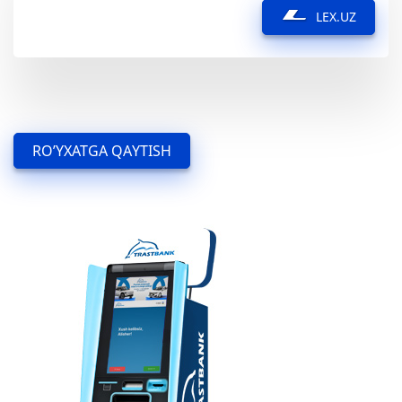
LEX.UZ
RO’YXATGA QAYTISH