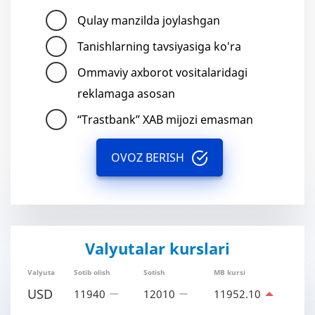
Qulay manzilda joylashgan
Tanishlarning tavsiyasiga ko'ra
Ommaviy axborot vositalaridagi
reklamaga asosan
“Trastbank” XAB mijozi emasman
OVOZ BERISH
Valyutalar kurslari
Valyuta
Sotib olish
Sotish
MB kursi
USD
11940
12010
11952.10