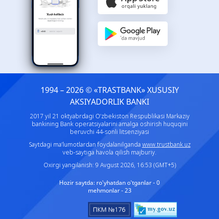
1994 – 2026 © «TRASTBANK» ХUSUSIY
AKSIYADORLIK BANKI
2017 yil 21 oktyabrdagi O‘zbekiston Respublikasi Markaziy
bankining Bank operatsiyalarini amalga oshirish huquqini
beruvchi 44-sonli litsenziyasi
Saytdagi ma’lumotlardan foydalanilganda
www.trustbank.uz
veb-saytiga havola qilish majburiy.
Oxirgi yangilanish: 9 Avgust 2026, 16:53 (GMT+5)
Hozir saytda:
ro'yhatdan o'tganlar - 0
mehmonlar - 23