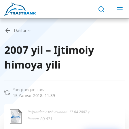
Dasturlar
2007 yil – Ijtimoiy
himoya yili
Yangilangan sana:
15 Yanvar 2018, 11:39
Ro’yxatdan o’tish muddati: 17.04.2007 y.
Raqam: PQ-573