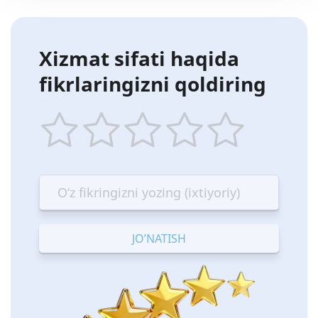
Xizmat sifati haqida
fikrlaringizni qoldiring
1
2
3
4
5
star
stars
stars
stars
stars
—
—
—
—
—
Terrible
Bad
OK
Good
Excellent