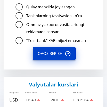
Qulay manzilda joylashgan
Tanishlarning tavsiyasiga ko'ra
Ommaviy axborot vositalaridagi
reklamaga asosan
“Trastbank” XAB mijozi emasman
OVOZ BERISH
Valyutalar kurslari
Valyuta
Sotib olish
Sotish
MB kursi
USD
11940
12010
11915.64