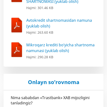
SHARTNOMASI (yuklab olish)
Hajmi: 301.46 KB
Avtokredit shartnomasidan namuna
(yuklab olish)
Hajmi: 263.60 KB
Mikroqarz krediti bo‘yicha shartnoma
namunasi (yuklab olish)
Hajmi: 290.28 KB
Onlayn so’rovnoma
Nima sababdan «Trastbank» XAB mijozligini
tanladingiz?