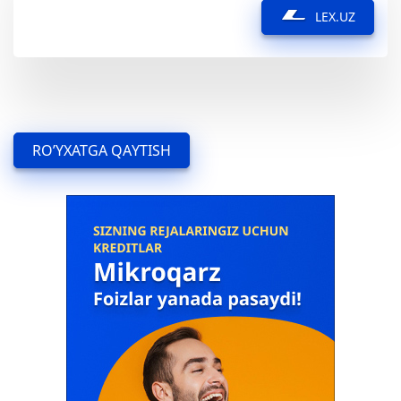
LEX.UZ
RO’YXATGA QAYTISH