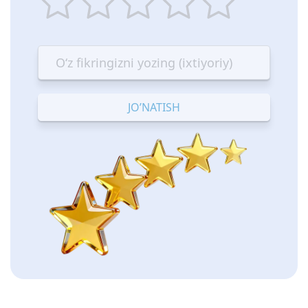
1
2
3
4
5
star
stars
stars
stars
stars
—
—
—
—
—
Terrible
Bad
OK
Good
Excellent