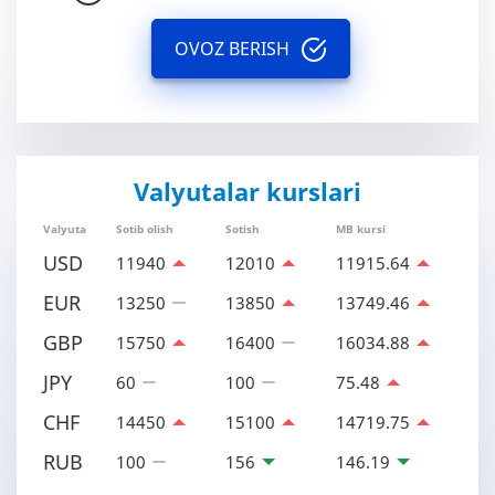
OVOZ BERISH
Valyutalar kurslari
Valyuta
Sotib olish
Sotish
MB kursi
USD
11940
12010
11915.64
EUR
13250
13850
13749.46
GBP
15750
16400
16034.88
JPY
60
100
75.48
CHF
14450
15100
14719.75
RUB
100
156
146.19