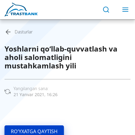
Dasturlar
Yoshlarni qo‘llab-quvvatlash va
aholi salomatligini
mustahkamlash yili
Yangilangan sana:
21 Yanvar 2021, 16:26
RO’YXATGA QAYTISH