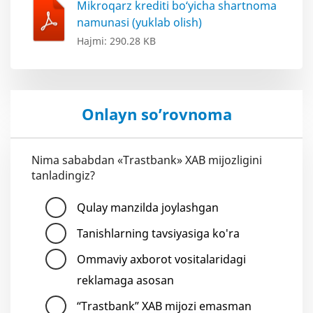
Mikroqarz krediti bo‘yicha shartnoma
namunasi (yuklab olish)
Hajmi: 290.28 KB
Onlayn so’rovnoma
Nima sababdan «Trastbank» XAB mijozligini
tanladingiz?
Qulay manzilda joylashgan
Tanishlarning tavsiyasiga ko'ra
Ommaviy axborot vositalaridagi
reklamaga asosan
“Trastbank” XAB mijozi emasman