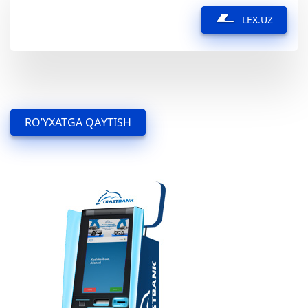
LEX.UZ
RO’YXATGA QAYTISH