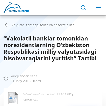
Valyutani tartibga solish va nazorat qilish
“Vakolatli banklar tomonidan
norezidentlarning O'zbekiston
Respublikasi milliy valyutasidagi
hisobvaraqlarini yuritish” Tartibi
Yangilangan sana:
31 May 2018, 10:29
Ro’yxatdan o’tish muddati: 22.10.1998 y.
Raqam: 510