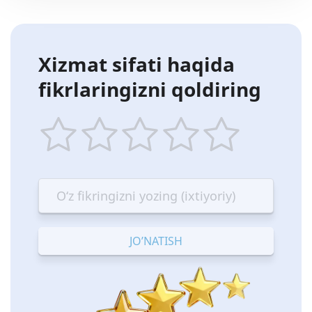
Xizmat sifati haqida
fikrlaringizni qoldiring
1
2
3
4
5
star
stars
stars
stars
stars
—
—
—
—
—
Terrible
Bad
OK
Good
Excellent