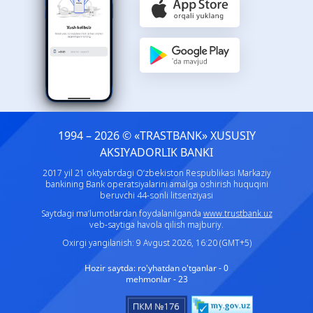
1994 – 2026 © «TRASTBANK» ХUSUSIY
AKSIYADORLIK BANKI
2017 yil 21 oktyabrdagi O‘zbekiston Respublikasi Markaziy
bankining Bank operatsiyalarini amalga oshirish huquqini
beruvchi 44-sonli litsenziyasi
Saytdagi ma’lumotlardan foydalanilganda
www.trustbank.uz
veb-saytiga havola qilish majburiy.
Oxirgi yangilanish: 9 Avgust 2026, 16:20 (GMT+5)
Hozir saytda:
ro'yhatdan o'tganlar - 0
mehmonlar - 23