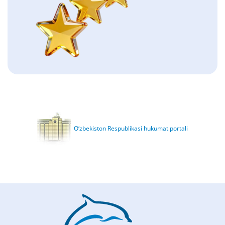
O‘zbekiston Respublikasi hukumat portali