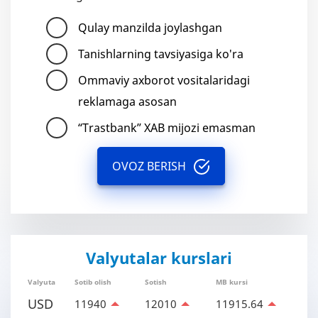
Qulay manzilda joylashgan
Tanishlarning tavsiyasiga ko'ra
Ommaviy axborot vositalaridagi
reklamaga asosan
“Trastbank” XAB mijozi emasman
OVOZ BERISH
Valyutalar kurslari
Valyuta
Sotib olish
Sotish
MB kursi
USD
11940
12010
11915.64