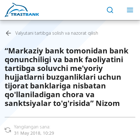
Valyutani tartibga solish va nazorat qilish
“Markaziy bank tomonidan bank
qonunchiligi va bank faoliyatini
tartibga soluvchi me'yoriy
hujjatlarni buzganliklari uchun
tijorat banklariga nisbatan
qo'llaniladigan chora va
sanktsiyalar to'g'risida” Nizom
Yangilangan sana:
31 May 2018, 10:29