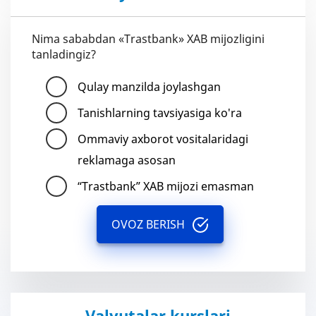
Nima sababdan «Trastbank» XAB mijozligini
tanladingiz?
Qulay manzilda joylashgan
Tanishlarning tavsiyasiga ko'ra
Ommaviy axborot vositalaridagi
reklamaga asosan
“Trastbank” XAB mijozi emasman
OVOZ BERISH
Valyutalar kurslari