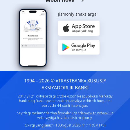
Jismoniy shaxslarga
1994 – 2026 © «TRASTBANK» ХUSUSIY
AKSIYADORLIK BANKI
2017 yil 21 oktyabrdagi O‘zbekiston Respublikasi Markaziy
bankining Bank operatsiyalarini amalga oshirish huquqini
beruvchi 44-sonli litsenziyasi
Saytdagi ma’lumotlardan foydalanilganda
www.trustbank.uz
veb-saytiga havola qilish majburiy.
Oxirgi yangilanish: 10 Avgust 2026, 11:11 (GMT+5)