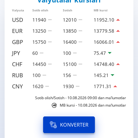
Valyuta
Sotib olish
Sotish
MB kursi
USD
11940
12010
11952.10
EUR
13250
13850
13779.58
GBP
15750
16400
16066.01
JPY
60
100
75.47
CHF
14450
15100
14748.40
RUB
100
156
145.21
CNY
1620
1930
1771.31
Sotib olish/Sotish - 10.08.2026 09:00 dan ma’lumotlar
MB kursi - 10.08.2026 dan ma’lumotlar
KONVERTER