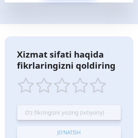
Xizmat sifati haqida
fikrlaringizni qoldiring
1
2
3
4
5
star
stars
stars
stars
stars
—
—
—
—
—
Terrible
Bad
OK
Good
Excellent