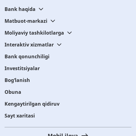
Bank haqida
Matbuot-markazi
Moliyaviy tashkilotlarga
Interaktiv xizmatlar
Bank qonunchiligi
Investitsiyalar
Bog‘lanish
Obuna
Kengaytirilgan qidiruv
Sayt xaritasi
Mobil ilova