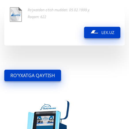
Ro’yxatdan o’tish muddati: 05.02.1999 y.
Raqam: 622
LEX.UZ
RO’YXATGA QAYTISH