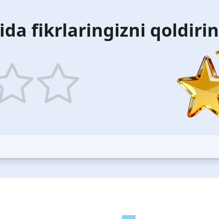
ida fikrlaringizni qoldiri
5
ars
stars
—
ood
Excellent