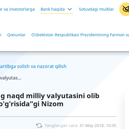
r va investorlarga
Bank haqida
Sotuvdagi mulklar
i
Qonunlar
O‘zbekiston Respublikasi Prezidentining Farmon va
artibga solish va nazorat qilish
alyutas...
 naqd milliy valyutasini olib
to'g'risida”gi Nizom
Yangilangan sana:
31 May 2018, 10:35