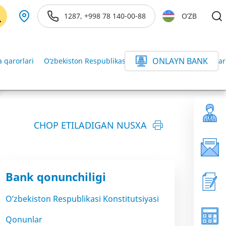
1287, +998 78 140-00-88
O’ZB
ONLAYN BANK
 qarorlari
O‘zbekiston Respublikasi Vazirlar Mahkamasining qar
CHOP ETILADIGAN NUSXA
Bank qonunchiligi
O’zbekiston Respublikasi Konstitutsiyasi
Qonunlar