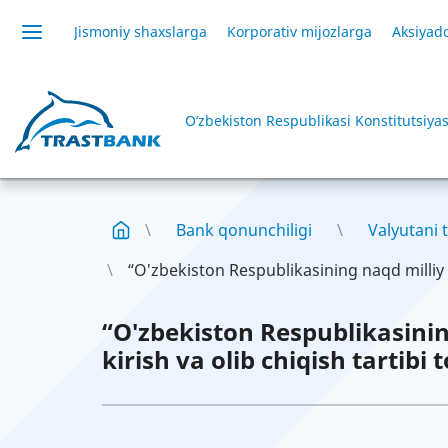
Jismoniy shaxslarga
Korporativ mijozlarga
Aksiyado
O’zbekiston Respublikasi Konstitutsiyas
Bank qonunchiligi
Valyutani t
“O'zbekiston Respublikasining naqd milliy v
“O'zbekiston Respublikasining
kirish va olib chiqish tartibi 