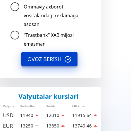
Ommaviy axborot
vositalaridagi reklamaga
asosan
“Trastbank” XAB mijozi
emasman
OVOZ BERISH
Valyutalar kurslari
Valyuta
Sotib olish
Sotish
MB kursi
USD
11940
12010
11915.64
EUR
13250
13850
13749.46