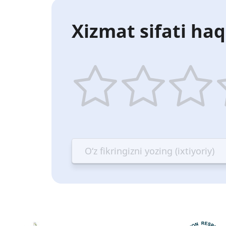
Xizmat sifati haq
1
2
3
4
star
stars
stars
st
—
—
—
—
Terrible
Bad
OK
G