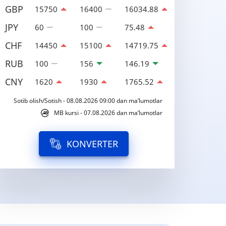
GBP
15750
16400
16034.88
JPY
60
100
75.48
CHF
14450
15100
14719.75
RUB
100
156
146.19
CNY
1620
1930
1765.52
Sotib olish/Sotish - 08.08.2026 09:00 dan ma’lumotlar
MB kursi - 07.08.2026 dan ma’lumotlar
KONVERTER