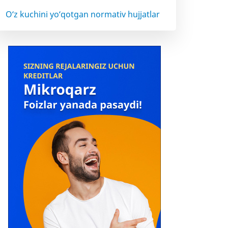
O‘z kuchini yo‘qotgan normativ hujjatlar