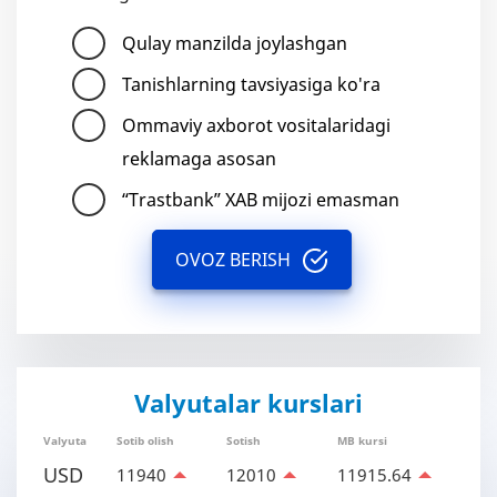
Qulay manzilda joylashgan
Tanishlarning tavsiyasiga ko'ra
Ommaviy axborot vositalaridagi
reklamaga asosan
“Trastbank” XAB mijozi emasman
OVOZ BERISH
Valyutalar kurslari
Valyuta
Sotib olish
Sotish
MB kursi
USD
11940
12010
11915.64