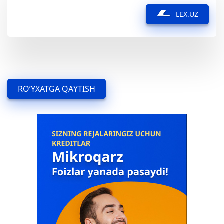
LEX.UZ
RO’YXATGA QAYTISH