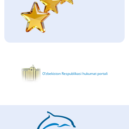
O‘zbekiston Respublikasi hukumat portali