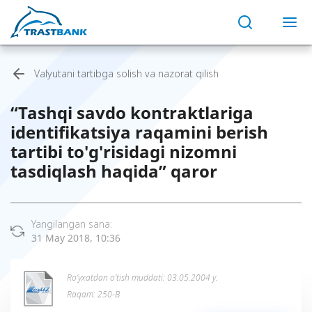
Valyutani tartibga solish va nazorat qilish
“Tashqi savdo kontraktlariga
identifikatsiya raqamini berish
tartibi to'g'risidagi nizomni
tasdiqlash haqida” qaror
Yangilangan sana:
31 May 2018, 10:36
Ro’yxatdan o’tish muddati: 03.05.2004 y.
Raqam: 250-В