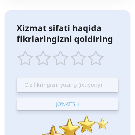
Xizmat sifati haqida
fikrlaringizni qoldiring
1
2
3
4
5
star
stars
stars
stars
stars
—
—
—
—
—
Terrible
Bad
OK
Good
Excellent