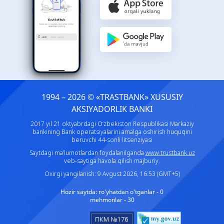
1994 – 2026 © «TRASTBANK» ХUSUSIY
AKSIYADORLIK BANKI
2017 yil 21 oktyabrdagi O‘zbekiston Respublikasi Markaziy
bankining Bank operatsiyalarini amalga oshirish huquqini
beruvchi 44-sonli litsenziyasi
Saytdagi ma’lumotlardan foydalanilganda
www.trustbank.uz
veb-saytiga havola qilish majburiy.
Oxirgi yangilanish: 9 Avgust 2026, 16:53 (GMT+5)
Hozir saytda:
ro'yhatdan o'tganlar - 0
mehmonlar - 30